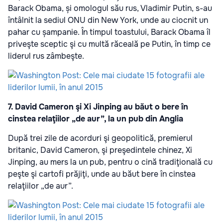
Barack Obama, și omologul său rus, Vladimir Putin, s-au
întâlnit la sediul ONU din New York, unde au ciocnit un
pahar cu șampanie. În timpul toastului, Barack Obama îl
priveşte sceptic şi cu multă răceală pe Putin, în timp ce
liderul rus zâmbeşte.
7. David Cameron şi Xi Jinping au băut o bere în
cinstea relaţiilor „de aur”, la un pub din Anglia
După trei zile de acorduri şi geopolitică, premierul
britanic, David Cameron, şi preşedintele chinez, Xi
Jinping, au mers la un pub, pentru o cină tradiţională cu
peşte şi cartofi prăjiţi, unde au băut bere în cinstea
relaţiilor „de aur”.