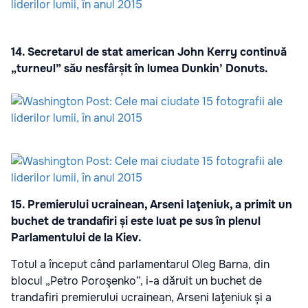
14. Secretarul de stat american John Kerry continuă
„turneul” său nesfârșit în lumea Dunkin’ Donuts.
15. Premierului ucrainean, Arseni Iaţeniuk, a primit un
buchet de trandafiri și este luat pe sus în plenul
Parlamentului de la Kiev.
Totul a început când parlamentarul Oleg Barna, din
blocul „Petro Poroşenko”, i-a dăruit un buchet de
trandafiri premierului ucrainean, Arseni Iaţeniuk și a