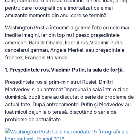
cale, liderii mondiali s-au reuniunit la nivel înalt, prilej
pentru care fotografii de a imortalizat cele mai
amuzante momente din anul care se termină.
Washington Post a întocmit o galerie foto cu cele mai
inedite imagini, iar din top nu lipsesc președintele
american, Barack Obama, liderul rus ,Vladimir Putin,
cancelarul german, Angela Merkel, sau președintele
francez, Francois Hollande.
1. Președintele rus, Vladimir Putin, la sala de forță.
Președintele rus și prim-ministrul Rusiei, Dmitri
Medvedev, s-au antrenat împreună la sală într-o zi de
duminică, după care au discutat o serie de probleme de
actualitate. După antrenamente, Putin și Medvedev au
luat micul dejun la o terasă, discutând o serie de
probleme de actualitate.