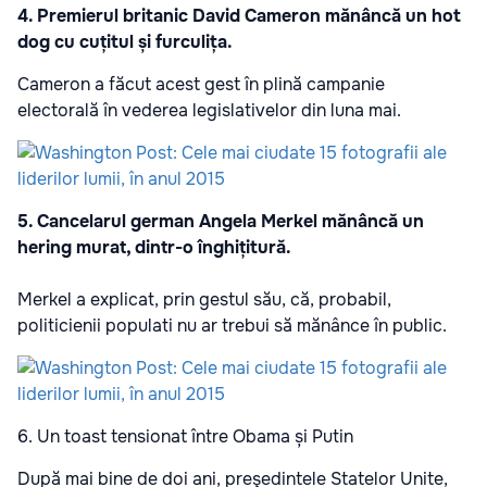
4. Premierul britanic David Cameron mănâncă un hot
dog cu cuțitul și furculița.
Cameron a făcut acest gest în plină campanie
electorală în vederea legislativelor din luna mai.
5. Cancelarul german Angela Merkel mănâncă un
hering murat, dintr-o înghițitură.
Merkel a explicat, prin gestul său, că, probabil,
politicienii populati nu ar trebui să mănânce în public.
6. Un toast tensionat între Obama și Putin
După mai bine de doi ani, preşedintele Statelor Unite,