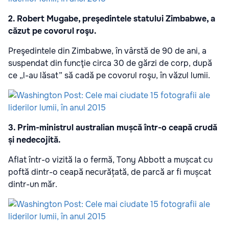
2. Robert Mugabe, preşedintele statului Zimbabwe, a
căzut pe covorul roşu.
Preşedintele din Zimbabwe, în vârstă de 90 de ani, a
suspendat din funcţie circa 30 de gărzi de corp, după
ce „l-au lăsat” să cadă pe covorul roşu, în văzul lumii.
3. Prim-ministrul australian mușcă într-o ceapă crudă
și nedecojită.
Aflat într-o vizită la o fermă, Tony Abbott a mușcat cu
poftă dintr-o ceapă necurățată, de parcă ar fi mușcat
dintr-un măr.