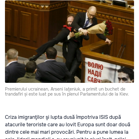
Premierului ucrainean, Arseni Iaţeniuk, a primit un buchet de
trandafiri și este luat pe sus în plenul Parlamentului de la Kiev.
Criza imigranţilor şi lupta dusă împotriva ISIS după
atacurile teroriste care au lovit Europa sunt doar două
dintre cele mai mari provocări. Pentru a pune lumea la