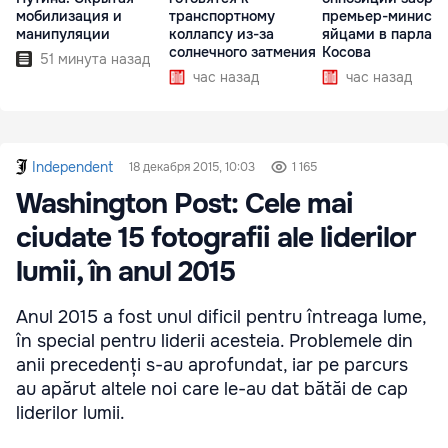
мобилизация и
транспортному
премьер-министр
манипуляции
коллапсу из-за
яйцами в парлам
солнечного затмения
Косова
51 минута назад
час назад
час назад
Independent
18 декабря 2015, 10:03
1 165
Washington Post: Cele mai
ciudate 15 fotografii ale liderilor
lumii, în anul 2015
Anul 2015 a fost unul dificil pentru întreaga lume,
în special pentru liderii acesteia. Problemele din
anii precedenți s-au aprofundat, iar pe parcurs
au apărut altele noi care le-au dat bătăi de cap
liderilor lumii.