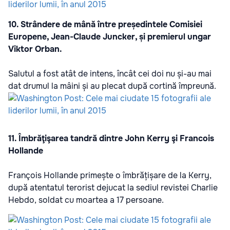
10. Strândere de mână între președintele Comisiei
Europene, Jean-Claude Juncker, și premierul ungar
Viktor Orban.
Salutul a fost atât de intens, încât cei doi nu și-au mai
dat drumul la mâini și au plecat după cortină împreună.
11. Îmbrăţişarea tandră dintre John Kerry şi Francois
Hollande
François Hollande primește o îmbrățișare de la Kerry,
după atentatul terorist dejucat la sediul revistei Charlie
Hebdo, soldat cu moartea a 17 persoane.