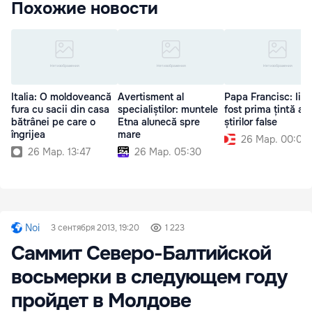
Похожие новости
Italia: O moldoveancă
Avertisment al
Papa Francisc: Iisu
fura cu sacii din casa
specialiștilor: muntele
fost prima țintă a
bătrânei pe care o
Etna alunecă spre
știrilor false
îngrijea
mare
26 Мар. 00:00
26 Мар. 13:47
26 Мар. 05:30
Noi
3 сентября 2013, 19:20
1 223
Саммит Северо-Балтийской
восьмерки в следующем году
пройдет в Молдове