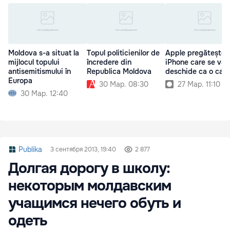
Moldova s-a situat la
Topul politicienilor de
Apple pregătește 
mijlocul topului
încredere din
iPhone care se va
antisemitismului în
Republica Moldova
deschide ca o cart
Europa
30 Мар. 08:30
27 Мар. 11:10
30 Мар. 12:40
Publika
3 сентября 2013, 19:40
2 877
Долгая дорогу в школу:
некоторым молдавским
учащимся нечего обуть и
одеть