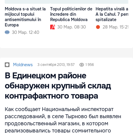
Moldova s-a situat la
Topul politicienilor de
Hepatita virală ac
mijlocul topului
încredere din
A la Cahul. 7 perso
antisemitismului în
Republica Moldova
spitalizate
Europa
30 Мар. 08:30
28 Мар. 15:21
30 Мар. 12:40
Moldnews
3 сентября 2013, 19:57
1 956
В Единецком районе
обнаружен крупный склад
контрафактного товара
Как сообщает Национальный инспекторат
расследований, в селе Тырново был выявлен
продовольственный магазин, в котором
реализовывались товары сомнительного