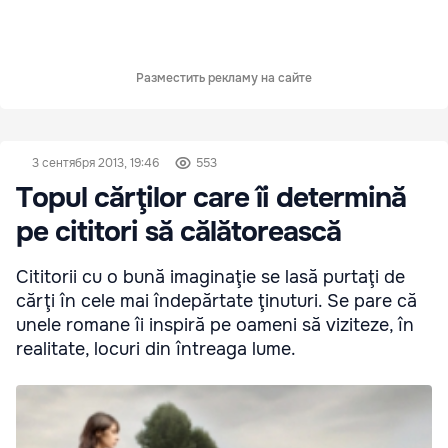
Разместить рекламу на сайте
3 сентября 2013, 19:46
553
Topul cărţilor care îi determină
pe cititori să călătorească
Cititorii cu o bună imaginaţie se lasă purtaţi de
cărţi în cele mai îndepărtate ţinuturi. Se pare că
unele romane îi inspiră pe oameni să viziteze, în
realitate, locuri din întreaga lume.