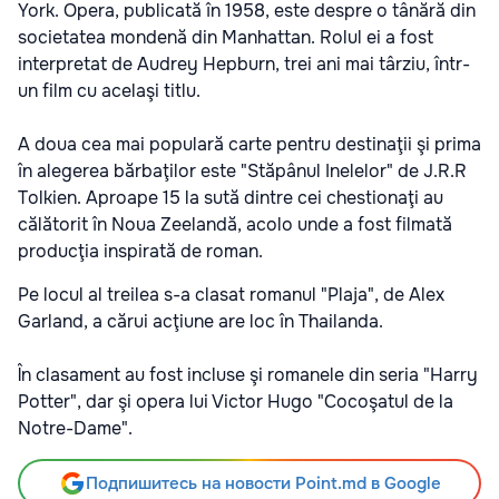
York. Opera, publicată în 1958, este despre o tânără din
societatea mondenă din Manhattan. Rolul ei a fost
interpretat de Audrey Hepburn, trei ani mai târziu, într-
un film cu acelaşi titlu.
A doua cea mai populară carte pentru destinaţii şi prima
în alegerea bărbaţilor este "Stăpânul Inelelor" de J.R.R
Tolkien. Aproape 15 la sută dintre cei chestionaţi au
călătorit în Noua Zeelandă, acolo unde a fost filmată
producţia inspirată de roman.
Pe locul al treilea s-a clasat romanul "Plaja", de Alex
Garland, a cărui acţiune are loc în Thailanda.
În clasament au fost incluse şi romanele din seria "Harry
Potter", dar şi opera lui Victor Hugo "Cocoşatul de la
Notre-Dame".
Подпишитесь на новости Point.md в Google