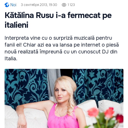
Noi
3 сентября 2013, 19:30
1 123
Kătălina Rusu i-a fermecat pe
italieni
Interpreta vine cu o surpriză muzicală pentru
fanii ei! Chiar azi ea va lansa pe internet o piesă
nouă realizată împreună cu un cunoscut DJ din
Italia.