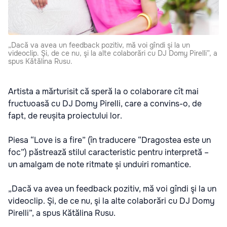
„Dacă va avea un feedback pozitiv, mă voi gîndi şi la un
videoclip. Şi, de ce nu, şi la alte colaborări cu DJ Domy Pirelli”, a
spus Kătălina Rusu.
Artista a mărturisit că speră la o colaborare cît mai
fructuoasă cu DJ Domy Pirelli, care a convins-o, de
fapt, de reușita proiectului lor.
Piesa “Love is a fire” (în traducere “Dragostea este un
foc”) păstrează stilul caracteristic pentru interpretă –
un amalgam de note ritmate și unduiri romantice.
„Dacă va avea un feedback pozitiv, mă voi gîndi şi la un
videoclip. Şi, de ce nu, şi la alte colaborări cu DJ Domy
Pirelli”, a spus Kătălina Rusu.