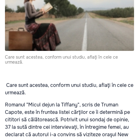
Care sunt acestea, conform unui studiu, aflaţi în cele ce
urmează.
Care sunt acestea, conform unui studiu, aflaţi în cele ce
urmează.
Romanul "Micul dejun la Tiffany", scris de Truman
Capote, este în fruntea listei cărţilor ce îi determină pe
cititori să călătorească. Potrivit unui sondaj de opinie,
37 la sută dintre cei intervievaţi, în întregime femei, au
declarat că autorul i-a convins să viziteze oraşul New