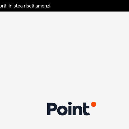
ură liniștea riscă amenzi