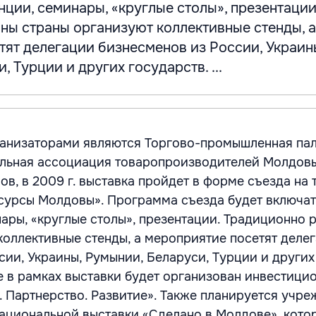
ции, семинары, «круглые столы», презентации
ны страны организуют коллективные стенды, а
тят делегации бизнесменов из России, Украин
 Турции и других государств. ...
ганизаторами являются Торгово-промышленная па
льная ассоциация товаропроизводителей Молдовы
в, в 2009 г. выставка пройдет в форме съезда на 
сурсы Молдовы». Программа съезда будет включат
ары, «круглые столы», презентации. Традиционно 
коллективные стенды, а мероприятие посетят деле
сии, Украины, Румынии, Беларуси, Турции и других
е в рамках выставки будет организован инвестици
 Партнерство. Развитие». Также планируется учр
ациональной выставки «Сделано в Молдове», кото