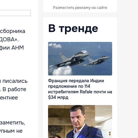
Разместить рекламу на сайте
В тренде
 сборника
ЛДОВА».
афии АНМ
и писались
Франция передала Индии
предложение по 114
. В работе
истребителям Rafale почти на
тентнее
$34 млрд
заметить,
упным не