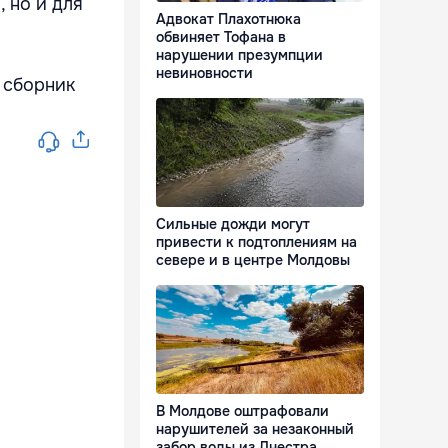
 но и для
Адвокат Плахотнюка
обвиняет Тофана в
нарушении презумпции
невиновности
 сборник
Сильные дожди могут
привести к подтоплениям на
севере и в центре Молдовы
В Молдове оштрафовали
нарушителей за незаконный
забор воды из Днестра