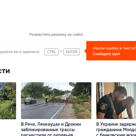
Разместить рекламу на сайте
Нашли ошибку в тексте
+
делите ее и нажмите
CTRL
ENTER
Сообщите нам!
сти
В Рече, Ленкауцах и Дрокии
В Украине задерж
заблокированные трассы
гражданина Молдо
расчистили от деревьев
с банковским мош