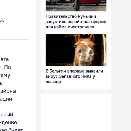
.
Правительство Румынии
ы,
запустило онлайн-платформу
для найма иностранцев
лата
. По
В Бельгии впервые выявили
тему
вирус Западного Нила у
лошади
ь
районы
гации
онный
еждение
рая будет