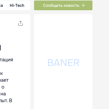
ка
Hi-Tech
Сообщить новость
и
нтация
к
чает
 о
 на
ыт. В