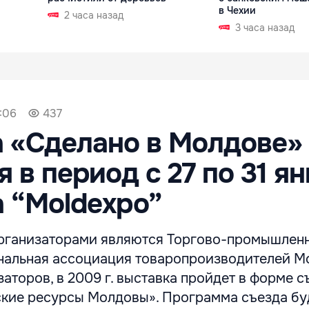
в Чехии
2 часа назад
3 часа назад
:06
437
 «Сделано в Молдове»
 в период с 27 по 31 я
а “Moldexpo”
рганизаторами являются Торгово-промышленн
альная ассоциация товаропроизводителей М
аторов, в 2009 г. выставка пройдет в форме с
ские ресурсы Молдовы». Программа съезда бу