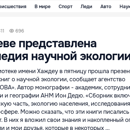
оисшествия
В мире
Спорт
Леди
Авто
Нау
11
696
ве представлена
едия научной экологи
иотеке имени Хаждеу в пятницу прошла презе
книг о научной экологии, сообщает агентство
А». Автор монографии - академик, сотрудни
ии и географии АНМ Ион Дедю. «Сборник вклю
кую часть, экологию населения, исследования
сфере. Можно сказать, что эти книги писались
. В них я вложил свои знания и накопленный оп
и и мои друзья, которые в некоторых ...