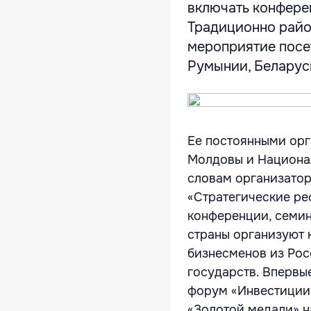
включать конферен
Традиционно райо
мероприятие посе
Румынии, Беларуси,
Ее постоянными ор
Молдовы и Национа
словам организаторо
«Стратегические ре
конференции, семин
страны организуют 
бизнесменов из Рос
государств. Впервы
форум «Инвестиции.
«Золотой медали» н