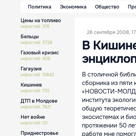
Политика
Экономика
Общество
Пр
Цены на топливо
новостей:
376
26 сентября 2008, 17:
Бельцы
В Кишине
новостей:
5726
Газовый кризис
энциклоп
новостей:
406
Гагаузия
В столичной библ
новостей:
10842
сборника из пяти 
Кишинев
«НОВОСТИ-МОЛДОВ
новостей:
770
института эколог
ДТП в Молдове
новостей:
7821
общую теоретичес
экосистемах и био
Нет войне
новостей:
131
протяжении 50 лет
Приднестровье
работе мне помогл