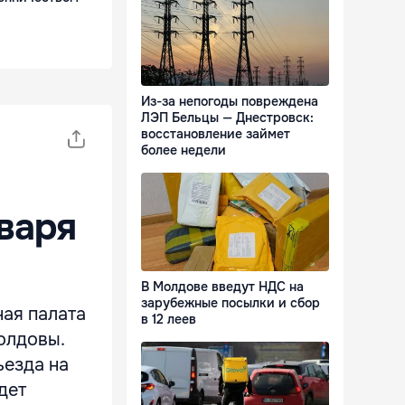
Из-за непогоды повреждена
ЛЭП Бельцы — Днестровск:
восстановление займет
более недели
нваря
В Молдове введут НДС на
зарубежные посылки и сбор
ая палата
в 12 леев
олдовы.
ъезда на
дет