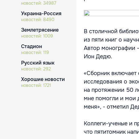
новостей:
34987
Украина-Россия
новостей:
8490
Землетрясение
В столичной библио
новостей:
1009
из пяти книг о нау
Стадион
Автор монографии -
новостей:
119
Ион Дедю.
Русский язык
новостей:
292
«Сборник включает 
Хорошие новости
исследования о эко
новостей:
1721
на протяжении 50 ле
мне помогли и мои 
меня», - отметил Де
Коллеги-ученые и п
что пятитомник нап