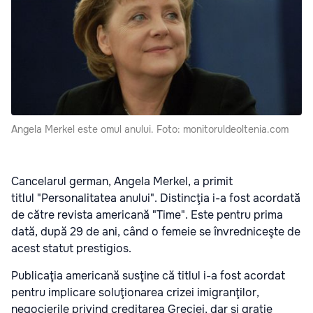
Angela Merkel este omul anului. Foto: monitoruldeoltenia.com
Cancelarul german, Angela Merkel, a primit
titlul "Personalitatea anului". Distincţia i-a fost acordată
de către revista americană "Time". Este pentru prima
dată, după 29 de ani, când o femeie se învredniceşte de
acest statut prestigios.
Publicaţia americană susţine că titlul i-a fost acordat
pentru implicare soluţionarea crizei imigranţilor,
negocierile privind creditarea Greciei, dar şi graţie