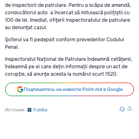
de inspectorii de patrulare. Pentru a scăpa de amendă,
conducătorul auto a încercat să mituiască polițiștii cu
100 de lei. Imediat, ofiţerii inspectoratului de patrulare
au denunțat cazul.
Şoferul va fi pedepsit conform prevederilor Codului
Penal.
Inspectoratul Național de Patrulare îndeamnă cetățenii,
îndeamnă pe ei care dețin informații despre un act de
corupție, să anunțe acesta la numărul scurt 1520.
Подпишитесь на новости Point.md в Google
Источник
Publika