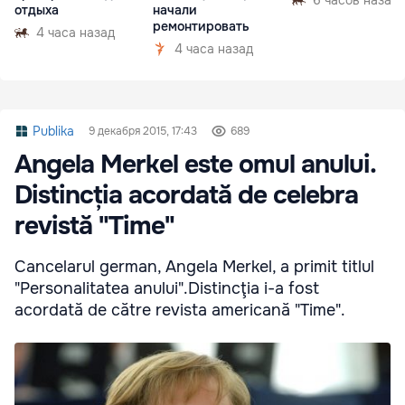
6 часов назад
отдыха
начали
ремонтировать
4 часа назад
4 часа назад
Publika
9 декабря 2015, 17:43
689
Angela Merkel este omul anului.
Distincția acordată de celebra
revistă "Time"
Cancelarul german, Angela Merkel, a primit titlul
"Personalitatea anului".Distincţia i-a fost
acordată de către revista americană "Time".