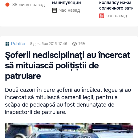
манипуляции
коллапсу из-за
38 минут назад
солнечного затме
час назад
час назад
Publika
9 декабря 2015, 17:46
769
Şoferii nedisciplinaţi au încercat
să mituiască polițiștii de
patrulare
Două cazuri în care şoferii au încălcat legea şi au
încercat să mituiască oamenii legii, pentru a
scăpa de pedeapsă au fost denunaţate de
inspectorii de patrulare.