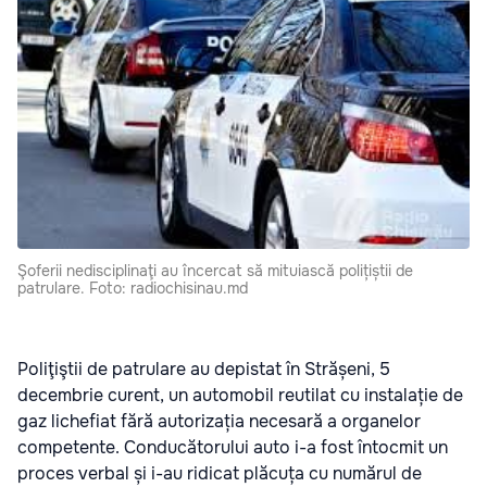
Şoferii nedisciplinaţi au încercat să mituiască polițiștii de
patrulare. Foto: radiochisinau.md
Poliţiştii de patrulare au depistat în Strășeni, 5
decembrie curent, un automobil reutilat cu instalație de
gaz lichefiat fără autorizația necesară a organelor
competente. Conducătorului auto i-a fost întocmit un
proces verbal și i-au ridicat plăcuța cu numărul de