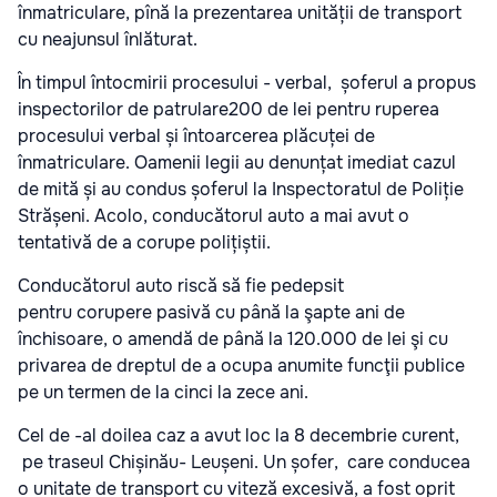
înmatriculare, pînă la prezentarea unității de transport
cu neajunsul înlăturat.
În timpul întocmirii procesului - verbal, șoferul a propus
inspectorilor de patrulare200 de lei pentru ruperea
procesului verbal și întoarcerea plăcuței de
înmatriculare. Oamenii legii au denunțat imediat cazul
de mită și au condus șoferul la Inspectoratul de Poliție
Strășeni. Acolo, conducătorul auto a mai avut o
tentativă de a corupe polițiștii.
Conducătorul auto riscă să fie pedepsit
pentru corupere pasivă cu până la şapte ani de
închisoare, o amendă de până la 120.000 de lei şi cu
privarea de dreptul de a ocupa anumite funcţii publice
pe un termen de la cinci la zece ani.
Cel de -al doilea caz a avut loc la 8 decembrie curent,
pe traseul Chișinău- Leușeni. Un șofer, care conducea
o unitate de transport cu viteză excesivă, a fost oprit