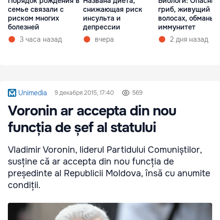
Порядок рождения в
Названа диета,
Биологи: Опасны
семье связали с
снижающая риск
гриб, живущий в
риском многих
инсульта и
волосах, обманыв
болезней
депрессии
иммунитет
3 часа назад
вчера
2 дня назад
Unimedia
9 декабря 2015, 17:40
569
Voronin ar accepta din nou
funcția de șef al statului
Vladimir Voronin, liderul Partidului Comuniștilor,
susține că ar accepta din nou funcția de
președinte al Republicii Moldova, însă cu anumite
condiții.