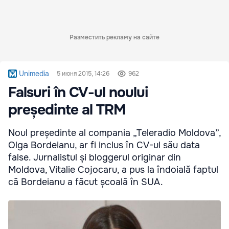
Разместить рекламу на сайте
Unimedia
5 июня 2015, 14:26
962
Falsuri în CV-ul noului
președinte al TRM
Noul președinte al compania „Teleradio Moldova”,
Olga Bordeianu, ar fi inclus în CV-ul său data
false. Jurnalistul și bloggerul originar din
Moldova, Vitalie Cojocaru, a pus la îndoială faptul
că Bordeianu a făcut școală în SUA.