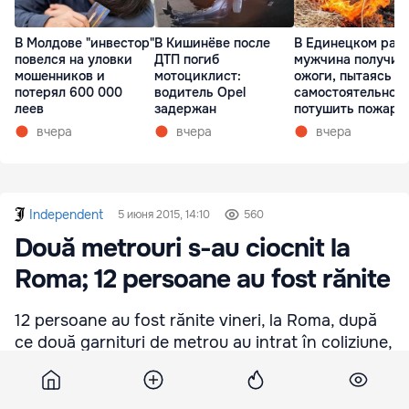
В Молдове "инвестор"
В Кишинёве после
В Единецком рай
повелся на уловки
ДТП погиб
мужчина получил
мошенников и
мотоциклист:
ожоги, пытаясь
потерял 600 000
водитель Opel
самостоятельно
леев
задержан
потушить пожар
вчера
вчера
вчера
Independent
5 июня 2015, 14:10
560
Două metrouri s-au ciocnit la
Roma; 12 persoane au fost rănite
12 persoane au fost rănite vineri, la Roma, după
ce două garnituri de metrou au intrat în coliziune,
au declarat surse citate de agenţia ANSA în
pagina electronică.