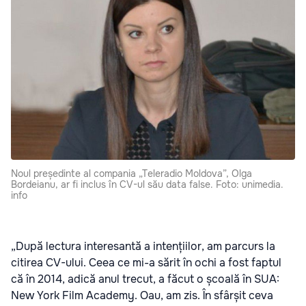
Noul președinte al compania „Teleradio Moldova”, Olga
Bordeianu, ar fi inclus în CV-ul său data false. Foto: unimedia.
info
„După lectura interesantă a intențiilor, am parcurs la
citirea CV-ului. Ceea ce mi-a sărit în ochi a fost faptul
că în 2014, adică anul trecut, a făcut o școală în SUA:
New York Film Academy. Oau, am zis. În sfârșit ceva