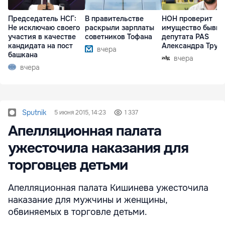
Председатель НСГ:
В правительстве
НОН проверит
Не исключаю своего
раскрыли зарплаты
имущество бывше
участия в качестве
советников Тофана
депутата PAS
кандидата на пост
Александра Труб
вчера
башкана
вчера
вчера
Sputnik
5 июня 2015, 14:23
1 337
Апелляционная палата
ужесточила наказания для
торговцев детьми
Апелляционная палата Кишинева ужесточила
наказание для мужчины и женщины,
обвиняемых в торговле детьми.