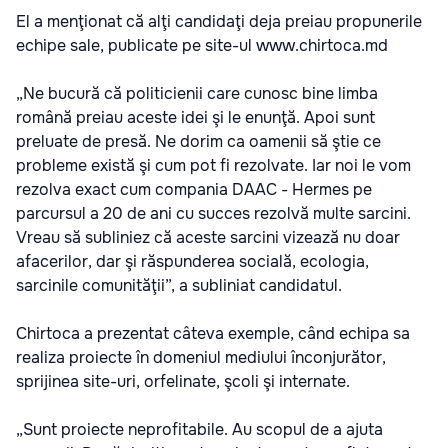
El a menţionat că alţi candidaţi deja preiau propunerile
echipe sale, publicate pe site-ul www.chirtoca.md
„Ne bucură că politicienii care cunosc bine limba
română preiau aceste idei şi le enunţă. Apoi sunt
preluate de presă. Ne dorim ca oamenii să ştie ce
probleme există şi cum pot fi rezolvate. Iar noi le vom
rezolva exact cum compania DААC - Hermes pe
parcursul a 20 de ani cu succes rezolvă multe sarcini.
Vreau să subliniez că aceste sarcini vizează nu doar
afacerilor, dar şi răspunderea socială, ecologia,
sarcinile comunităţii”, a subliniat candidatul.
Chirtoca a prezentat câteva exemple, când echipa sa
realiza proiecte în domeniul mediului înconjurător,
sprijinea site-uri, orfelinate, şcoli şi internate.
„Sunt proiecte neprofitabile. Au scopul de a ajuta