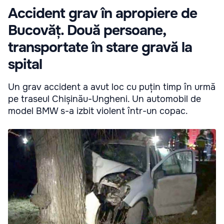
Accident grav în apropiere de
Bucovăț. Două persoane,
transportate în stare gravă la
spital
Un grav accident a avut loc cu puțin timp în urmă
pe traseul Chișinău-Ungheni. Un automobil de
model BMW s-a izbit violent într-un copac.