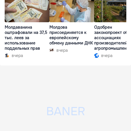
Молдаванина
Молдова
Одобрен
оштрафовали на 37,5
присоединяется к
законопроект об
тыс. леев за
европейскому
ассоциациях
использование
обмену данными ДНК
производителей 
поддельных прав
агропромышленн
вчера
комплексе
вчера
вчера