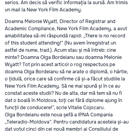
serios. Am decis să verific informația la sursă. Am trimis
un mail la New York Film Academy.
Doamna Melonie Wyatt, Director of Registrar and
Academic Compliance, New York Film Academy, a avut
amabilitatea să-mi răspundă rapid: „There is no record
of this student attending!” (Nu avem înregistrat un
astfel de nume, trad.). Acum stau și mă întreb: cine
minte? Doamna Olga Bordeianu sau doamna Melonie
Wyatt? Tot prin acest articol o rog respectuos pe
doamna Olga Bordeianu să ne arate o diplomă, o hârtie,
o țidulă, orice care să confirme că și-a făcut studiile la
New York Film Academy. Să ne mai spună și în ce au
constat aceste studii? Nu de alta, dar mă tem să nu fi
dat o boală în Moldova, toți cei fără diplome ajung în
funcții de conducere!”, scrie Vitalie Cojocaru.
Olga Bordeianu este noua șefă a IPNA Compania
„Teleradio-Moldova”. Pentru candidatura acesteia și-au
dat votul cinci din cei nouă membri ai Consiliului de