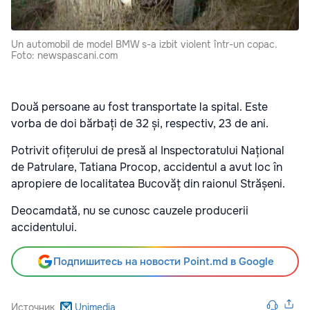
Un automobil de model BMW s-a izbit violent într-un copac.
Foto: newspascani.com
Două persoane au fost transportate la spital. Este
vorba de doi bărbați de 32 și, respectiv, 23 de ani.
Potrivit ofițerului de presă al Inspectoratului Național
de Patrulare, Tatiana Procop, accidentul a avut loc în
apropiere de localitatea Bucovăț din raionul Strășeni.
Deocamdată, nu se cunosc cauzele producerii
accidentului.
Подпишитесь на новости Point.md в Google
Источник
Unimedia