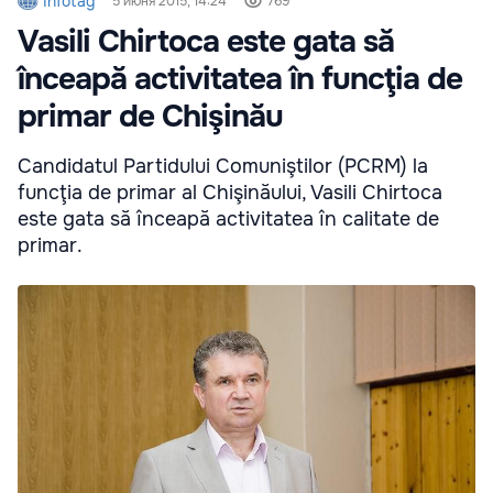
Infotag
5 июня 2015, 14:24
769
Vasili Chirtoca este gata să
înceapă activitatea în funcţia de
primar de Chişinău
Candidatul Partidului Comuniştilor (PCRM) la
funcţia de primar al Chişinăului, Vasili Chirtoca
este gata să înceapă activitatea în calitate de
primar.