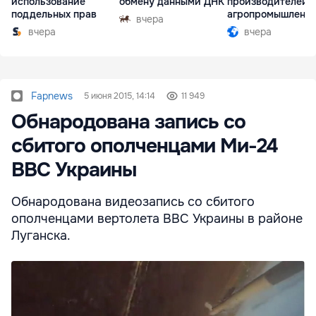
использование
обмену данными ДНК
производителей 
поддельных прав
агропромышленн
вчера
комплексе
вчера
вчера
Fapnews
5 июня 2015, 14:14
11 949
Обнародована запись со
сбитого ополченцами Ми-24
ВВС Украины
Обнародована видеозапись со сбитого
ополченцами вертолета ВВС Украины в районе
Луганска.