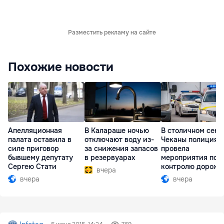
Разместить рекламу на сайте
Похожие новости
Апелляционная
В Калараше ночью
В столичном сект
палата оставила в
отключают воду из-
Чеканы полиция
силе приговор
за снижения запасов
провела
бывшему депутату
в резервуарах
мероприятия по
Сергею Стати
контролю дорожн
вчера
движения
вчера
вчера