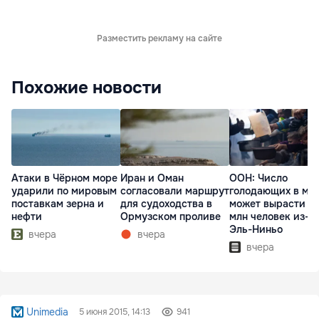
Разместить рекламу на сайте
Похожие новости
Атаки в Чёрном море
Иран и Оман
ООН: Число
ударили по мировым
согласовали маршрут
голодающих в ми
поставкам зерна и
для судоходства в
может вырасти д
нефти
Ормузском проливе
млн человек из-з
Эль-Ниньо
вчера
вчера
вчера
Unimedia
5 июня 2015, 14:13
941