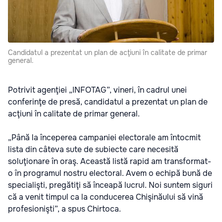
Candidatul a prezentat un plan de acţiuni în calitate de primar
general.
Potrivit agenţiei „INFOTAG”, vineri, în cadrul unei
conferinţe de presă, candidatul a prezentat un plan de
acţiuni în calitate de primar general.
„Până la începerea campaniei electorale am întocmit
lista din câteva sute de subiecte care necesită
soluţionare în oraş. Această listă rapid am transformat-
o în programul nostru electoral. Avem o echipă bună de
specialişti, pregătiţi să înceapă lucrul. Noi suntem siguri
că a venit timpul ca la conducerea Chişinăului să vină
profesionişti”, a spus Chirtoca.