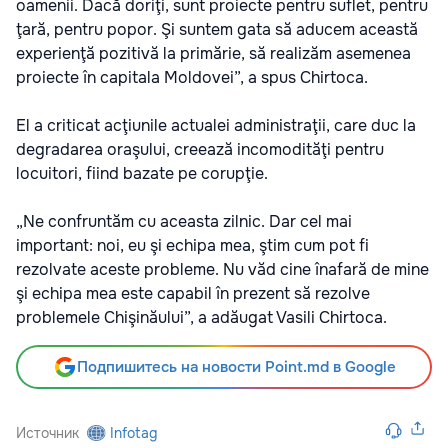
oamenii. Dacă doriţi, sunt proiecte pentru suflet, pentru
ţară, pentru popor. Şi suntem gata să aducem această
experienţă pozitivă la primărie, să realizăm asemenea
proiecte în capitala Moldovei”, a spus Chirtoca.
El a criticat acţiunile actualei administraţii, care duc la
degradarea oraşului, creează incomodităţi pentru
locuitori, fiind bazate pe corupţie.
„Ne confruntăm cu aceasta zilnic. Dar cel mai
important: noi, eu şi echipa mea, ştim cum pot fi
rezolvate aceste probleme. Nu văd cine înafară de mine
şi echipa mea este capabil în prezent să rezolve
problemele Chişinăului”, a adăugat Vasili Chirtoca.
Подпишитесь на новости Point.md в Google
Источник
Infotag