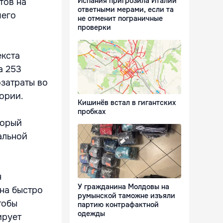
Испания пригрозила Италии
тов на
ответными мерами, если та
чего
не отменит пограничные
проверки
екста
а 253
озатраты во
ории.
Кишинёв встал в гигантских
пробках
торый
альной
н
У гражданина Молдовы на
она быстро
румынской таможне изъяли
тобы
партию контрафактной
одежды
ирует