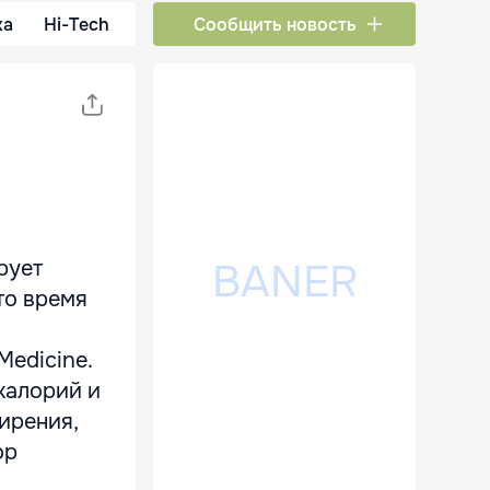
ка
Hi-Tech
Сообщить новость
рует
то время
edicine.
калорий и
ирения,
ор