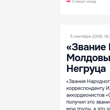
0 минут назад
5 сентября 2008, 18:
«Звание 
Молдовы 
Негруца
«Звание Народного
корреспонденту 
аккордеонистов «C
получил это звание
мои труды, а это 