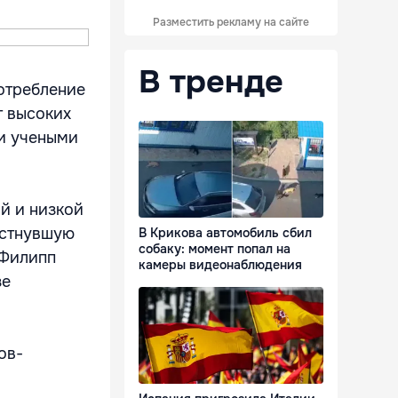
Разместить рекламу на сайте
В тренде
отребление
т высоких
ми учеными
й и низкой
естнувшую
В Крикова автомобиль сбил
собаку: момент попал на
-Филипп
камеры видеонаблюдения
зе
ов-