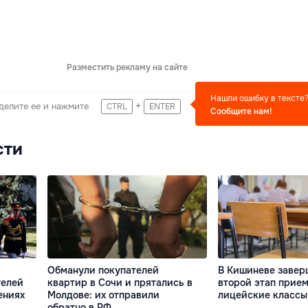
Разместить рекламу на сайте
Нашли ошибку в тексте
+
делите ее и нажмите
CTRL
ENTER
Сообщите нам!
сти
Обманули покупателей
В Кишиневе завер
телей
квартир в Сочи и прятались в
второй этап прием
ениях
Молдове: их отправили
лицейские классы
обратно в РФ