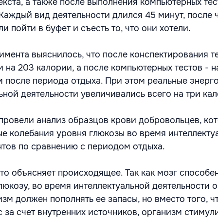
екста, а также после выполнения компьютерных тес
 Каждый вид деятельности длился 45 минут, после 
и пойти в буфет и съесть то, что они хотели.
римента выяснилось, что после конспектирования т
 на 203 калории, а после компьютерных тестов - н
м после периода отдыха. При этом реальные энерг
ьной деятельности увеличивались всего на три кал
 провели анализ образцов крови добровольцев, ко
ые колебания уровня глюкозы во время интеллекту
нтов по сравнению с периодом отдыха.
это объясняет происходящее. Так как мозг способе
люкозу, во время интеллектуальной деятельности 
зм должен пополнять ее запасы, но вместо того, ч
с за счет внутренних источников, организм стимул