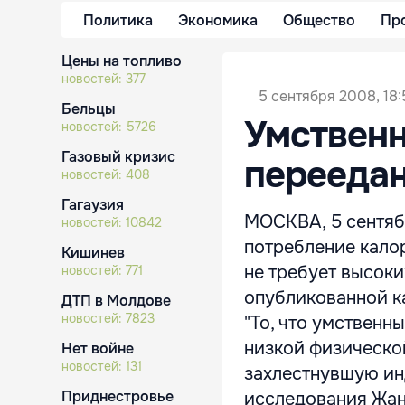
Политика
Экономика
Общество
Пр
Цены на топливо
новостей:
377
5 сентября 2008, 18:
Бельцы
Умственн
новостей:
5726
Газовый кризис
переедан
новостей:
408
Гагаузия
МОСКВА, 5 сентяб
новостей:
10842
потребление калор
Кишинев
не требует высоких
новостей:
771
опубликованной к
ДТП в Молдове
новостей:
7823
"То, что умственн
низкой физическо
Нет войне
новостей:
131
захлестнувшую ин
Приднестровье
исследования Жан