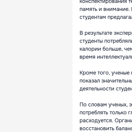
конспектирования т
память и внимание.
студентам предлагал
В результате экспе
студенты потребляли
калории больше, че
время интеллектуал
Кроме того, ученые
показал значительн
деятельности студе
По словам ученых, 
потреблять только г
расходуется. Органи
восстановить балан