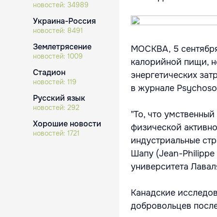
новостей:
34989
Украина-Россия
новостей:
8491
Землетрясение
МОСКВА, 5 сентября
новостей:
1009
калорийной пищи, не
Стадион
энергетических зат
новостей:
119
в журнале Psychosom
Русский язык
новостей:
292
"То, что умственны
Хорошие новости
физической активно
новостей:
1721
индустриальные стр
Шапу (Jean-Philippe
университета Лаваля
Канадские исследов
добровольцев после 