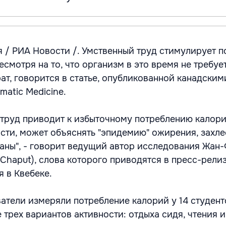
 / РИА Новости /. Умственный труд стимулирует п
смотря на то, что организм в это время не требуе
рат, говорится в статье, опубликованной канадски
atic Medicine.
й труд приводит к избыточному потреблению калори
сти, может объяснять "эпидемию" ожирения, захл
аны", - говорит ведущий автор исследования Жан
 Chaput), слова которого приводятся в пресс-рели
 в Квебеке.
атели измеряли потребление калорий у 14 студент
трех вариантов активности: отдыха сидя, чтения и