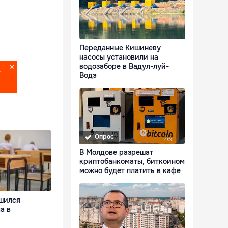
Переданные Кишиневу
насосы установили на
водозаборе в Вадул-луй-
?
Водэ
Опрос
В Молдове разрешат
криптобанкоматы, биткоином
можно будет платить в кафе
шился
а в