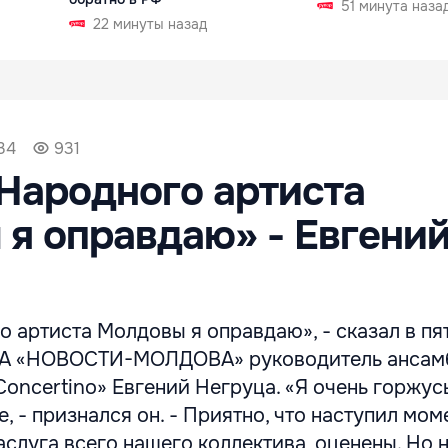
51 минута наза
22 минуты назад
34
931
Народного артиста
я оправдаю» - Евгени
 артиста Молдовы я оправдаю», - сказал в пя
ИА «НОВОСТИ-МОЛДОВА» руководитель ансам
oncertino» Евгений Негруца. «Я очень горжусь
, - признался он. - Приятно, что наступил моме
заслуга всего нашего коллектива, оценены. Но 