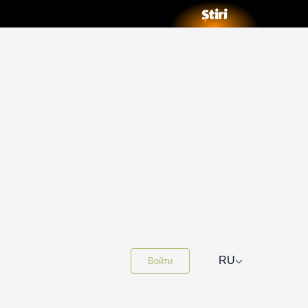
⌵
RU
Войти