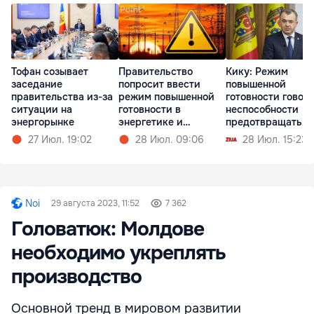
Тофан созывает
Правительство
Кику: Режим
заседание
попросит ввести
повышенной
правительства из-за
режим повышенной
готовности говори
ситуации на
готовности в
неспособности
энергорынке
энергетике и
предотвращать
гидрологии
кризисы
27 Июл. 19:02
28 Июл. 09:06
28 Июл. 15:23
Noi
29 августа 2023, 11:52
7 362
Головатюк: Молдове
необходимо укреплять
производство
Основной тренд в мировом развитии