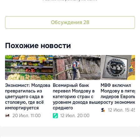
Обсуждения
28
Похожие новости
Экономист: Молдова
Всемирный банк
МВФ включил
превратилась из
перевел Молдову в
Молдову в пятерк
цветущего сада в
категорию стран с
лидеров Европы 
столовую, где всё
уровнем дохода выше
росту экономики
импортируется
среднего
12 Июл. 15:45
20 Июл. 11:00
12 Июл. 20:00