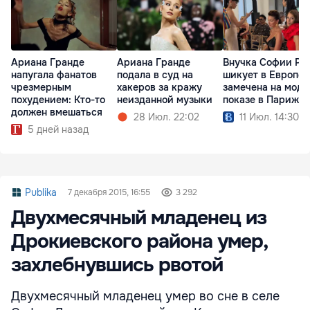
Ариана Гранде
Ариана Гранде
Внучка Софии Ро
напугала фанатов
подала в суд на
шикует в Европе:
чрезмерным
хакеров за кражу
замечена на мод
похудением: Кто-то
неизданной музыки
показе в Париже
должен вмешаться
28 Июл. 22:02
11 Июл. 14:30
5 дней назад
Publika
7 декабря 2015, 16:55
3 292
Двухмесячный младенец из
Дрокиевского района умер,
захлебнувшись рвотой
Двухмесячный младенец умер во сне в селе