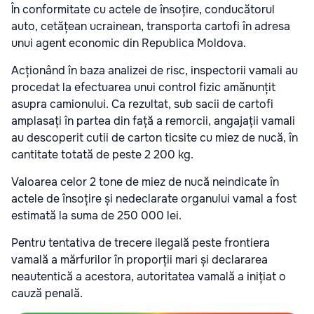
În conformitate cu actele de însoțire, conducătorul
auto, cetățean ucrainean, transporta cartofi în adresa
unui agent economic din Republica Moldova.
Acționând în baza analizei de risc, inspectorii vamali au
procedat la efectuarea unui control fizic amănunțit
asupra camionului. Ca rezultat, sub sacii de cartofi
amplasați în partea din față a remorcii, angajații vamali
au descoperit cutii de carton ticsite cu miez de nucă, în
cantitate totată de peste 2 200 kg.
Valoarea celor 2 tone de miez de nucă neindicate în
actele de însoțire și nedeclarate organului vamal a fost
estimată la suma de 250 000 lei.
Pentru tentativa de trecere ilegală peste frontiera
vamală a mărfurilor în proporții mari și declararea
neautentică a acestora, autoritatea vamală a inițiat o
cauză penală.