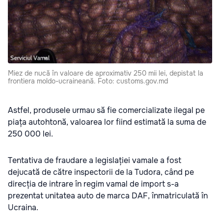
Miez de nucă în valoare de aproximativ 250 mii lei, depistat la
frontiera moldo-ucraineană. Foto: customs.gov.md
Astfel, produsele urmau să fie comercializate ilegal pe
piața autohtonă, valoarea lor fiind estimată la suma de
250 000 lei.
Tentativa de fraudare a legislației vamale a fost
dejucată de către inspectorii de la Tudora, când pe
direcția de intrare în regim vamal de import s-a
prezentat unitatea auto de marca DAF, înmatriculată în
Ucraina.