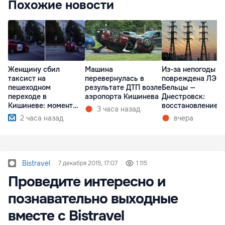
Похожие новости
Женщину сбил
Машина
Из-за непогоды
таксист на
перевернулась в
повреждена ЛЭП
пешеходном
результате ДТП возле
Бельцы —
переходе в
аэропорта Кишинева
Днестровск:
Кишиневе: момент
восстановление
3 часа назад
ДТП попал на видео
займет более нед
2 часа назад
вчера
Bistravel
7 декабря 2015, 17:07
1 115
Проведите интересно и
познавательно выходные
вместе с Bistravel