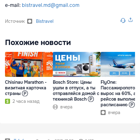
e-mail:
bistravel.md@gmail.com
Источник
Bistravel
Похожие новости
Chisinau Marathon -
Bosch Store: Цены
FlyOne:
визитная карточка
ушли в отпуск, а ты
Пассажиропоток
страны Ⓟ
отправляйся домой с
вырос на 60%, а 
техникой Bosch Ⓟ
рейсов выполнен
2 часа назад
расписанию Ⓟ
вчера
вчера