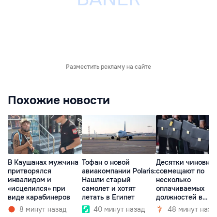
Разместить рекламу на сайте
Похожие новости
В Каушанах мужчина
Тофан о новой
Десятки чиновни
притворялся
авиакомпании Polaris:
совмещают по
инвалидом и
Нашли старый
несколько
«исцелился» при
самолет и хотят
оплачиваемых
виде карабинеров
летать в Египет
должностей в
госкомпаниях
8 минут назад
40 минут назад
48 минут наза