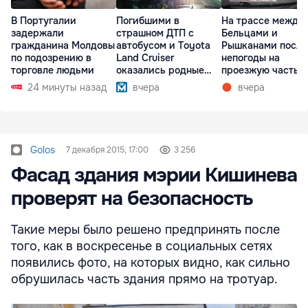
В Португалии
Погибшими в
На трассе между
задержали
страшном ДТП с
Бельцами и
гражданина Молдовы
автобусом и Toyota
Рышканами после
по подозрению в
Land Cruiser
непогоды на
торговле людьми
оказались родные
проезжую часть
братья
упали деревья
24 минуты назад
вчера
вчера
Golos
7 декабря 2015, 17:00
3 256
Фасад здания мэрии Кишинева
проверят на безопасность
Такие меры было решено предпринять после
того, как в воскресенье в социальных сетях
появились фото, на которых видно, как сильно
обрушилась часть здания прямо на тротуар.