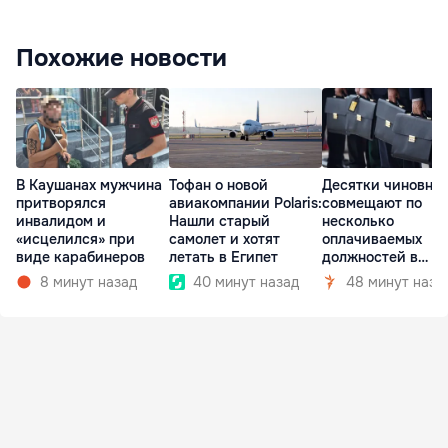
Похожие новости
В Каушанах мужчина
Тофан о новой
Десятки чиновни
притворялся
авиакомпании Polaris:
совмещают по
инвалидом и
Нашли старый
несколько
«исцелился» при
самолет и хотят
оплачиваемых
виде карабинеров
летать в Египет
должностей в
госкомпаниях
8 минут назад
40 минут назад
48 минут наза