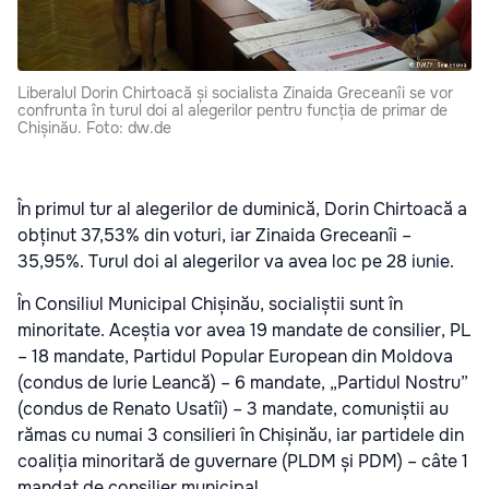
Liberalul Dorin Chirtoacă și socialista Zinaida Greceanîi se vor
confrunta în turul doi al alegerilor pentru funcția de primar de
Chișinău. Foto: dw.de
În primul tur al alegerilor de duminică, Dorin Chirtoacă a
obținut 37,53% din voturi, iar Zinaida Greceanîi –
35,95%. Turul doi al alegerilor va avea loc pe 28 iunie.
În Consiliul Municipal Chișinău, socialiștii sunt în
minoritate. Aceștia vor avea 19 mandate de consilier, PL
– 18 mandate, Partidul Popular European din Moldova
(condus de Iurie Leancă) – 6 mandate, „Partidul Nostru”
(condus de Renato Usatîi) – 3 mandate, comuniștii au
rămas cu numai 3 consilieri în Chișinău, iar partidele din
coaliția minoritară de guvernare (PLDM și PDM) – câte 1
mandat de consilier municipal.