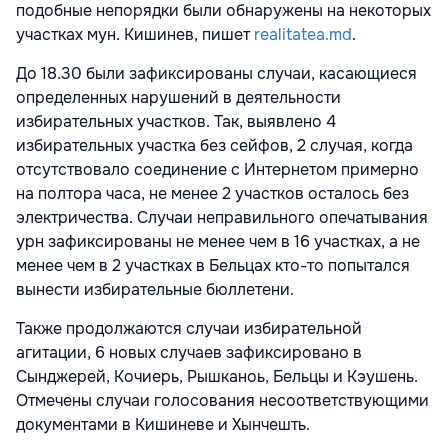
подобные непорядки были обнаружены на некоторых
участках мун. Кишинев, пишет
realitatea.md
.
До 18.30 были зафиксированы случаи, касающиеся
определенных нарушений в деятельности
избирательных участков. Так, выявлено 4
избирательных участка без сейфов, 2 случая, когда
отсутствовало соединение с Интернетом примерно
на полтора часа, не менее 2 участков осталось без
электричества. Случаи неправильного опечатывания
урн зафиксированы не менее чем в 16 участках, а не
менее чем в 2 участках в Бельцах кто-то попытался
вынести избирательные бюллетени.
Также продолжаются случаи избирательной
агитации, 6 новых случаев зафиксировано в
Сынджерей, Кочиерь, Рышканоь, Бельцы и Кэушень.
Отмечены случаи голосования несоответствующими
документами в Кишиневе и Хынчешть.