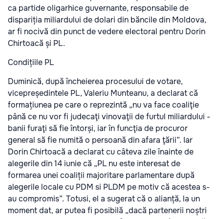
ca partide oligarhice guvernante, responsabile de
dispariția miliardului de dolari din băncile din Moldova,
ar fi nocivă din punct de vedere electoral pentru Dorin
Chirtoacă și PL.
Condițiile PL
Duminică, după încheierea procesului de votare,
vicepreședintele PL, Valeriu Munteanu, a declarat că
formațiunea pe care o reprezintă „nu va face coaliţie
până ce nu vor fi judecaţi vinovaţii de furtul miliardului -
banii furaţi să fie întorși, iar în funcţia de procuror
general să fie numită o persoană din afara ţării”. Iar
Dorin Chirtoacă a declarat cu câteva zile înainte de
alegerile din 14 iunie că „PL nu este interesat de
formarea unei coaliții majoritare parlamentare după
alegerile locale cu PDM si PLDM pe motiv că acestea s-
au compromis”. Totusi, el a sugerat că o alianță, la un
moment dat, ar putea fi posibilă „dacă partenerii noștri