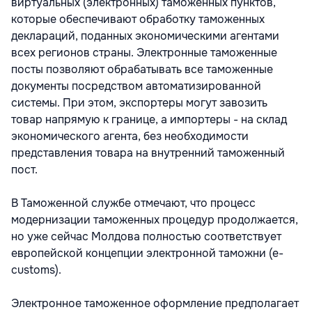
виртуальных (электронных) таможенных пунктов,
которые обеспечивают обработку таможенных
деклараций, поданных экономическими агентами
всех регионов страны. Электронные таможенные
посты позволяют обрабатывать все таможенные
документы посредством автоматизированной
системы. При этом, экспортеры могут завозить
товар напрямую к границе, а импортеры - на склад
экономического агента, без необходимости
представления товара на внутренний таможенный
пост.
В Таможенной службе отмечают, что процесс
модернизации таможенных процедур продолжается,
но уже сейчас Молдова полностью соответствует
европейской концепции электронной таможни (e-
customs).
Электронное таможенное оформление предполагает