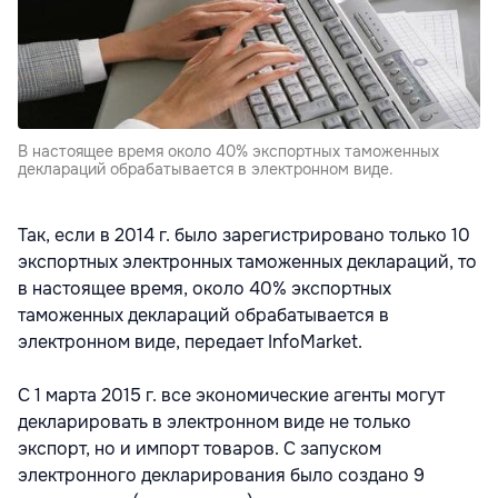
В настоящее время около 40% экспортных таможенных
деклараций обрабатывается в электронном виде.
Так, если в 2014 г. было зарегистрировано только 10
экспортных электронных таможенных деклараций, то
в настоящее время, около 40% экспортных
таможенных деклараций обрабатывается в
электронном виде, передает InfoMarket.
С 1 марта 2015 г. все экономические агенты могут
декларировать в электронном виде не только
экспорт, но и импорт товаров. С запуском
электронного декларирования было создано 9