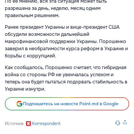
По ее мнению, вся эта ситуация может быть
разрешена за день, неделю, месяц одним
правильным решением.
Ранее президент Украины и вице-президент США
обсудили возможности дальнейшей
макрофинансовой поддержки Украины. Порошенко
заверил в необратимости курса реформ в Украине и
борьбы с коррупцией.
Как сообщалось, Порошенко считает, что гибридная
война со стороны РФ не увенчалась успехом и
теперь она будет пытаться подорвать стабильность в
Украине изнутри.
Подпишитесь на новости Point.md в Google
Источник
Korrespondent