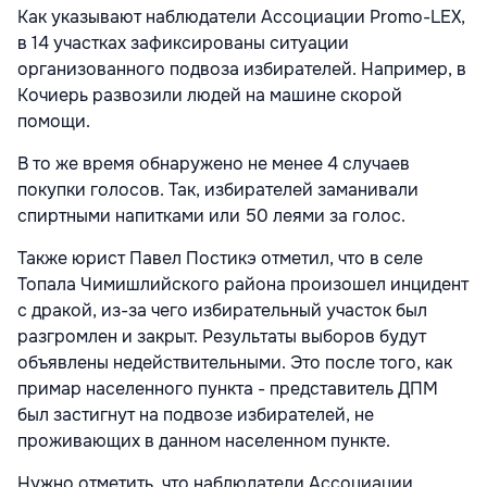
Как указывают наблюдатели Ассоциации Promo-LEX,
в 14 участках зафиксированы ситуации
организованного подвоза избирателей. Например, в
Кочиерь развозили людей на машине скорой
помощи.
В то же время обнаружено не менее 4 случаев
покупки голосов. Так, избирателей заманивали
спиртными напитками или 50 леями за голос.
Также юрист Павел Постикэ отметил, что в селе
Топала Чимишлийского района произошел инцидент
с дракой, из-за чего избирательный участок был
разгромлен и закрыт. Результаты выборов будут
объявлены недействительными. Это после того, как
примар населенного пункта - представитель ДПМ
был застигнут на подвозе избирателей, не
проживающих в данном населенном пункте.
Нужно отметить, что наблюдатели Ассоциации