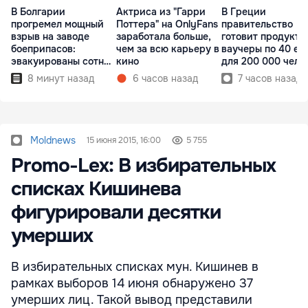
В Болгарии
Актриса из "Гарри
В Греции
прогремел мощный
Поттера" на OnlyFans
правительство
взрыв на заводе
заработала больше,
готовит продукто
боеприпасов:
чем за всю карьеру в
ваучеры по 40 ев
эвакуированы сотни
кино
для 200 000 чело
людей
8 минут назад
6 часов назад
7 часов назад
Moldnews
15 июня 2015, 16:00
5 755
Promo-Lex: В избирательных
списках Кишинева
фигурировали десятки
умерших
В избирательных списках мун. Кишинев в
рамках выборов 14 июня обнаружено 37
умерших лиц. Такой вывод представили