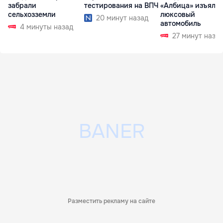
забрали
тестирования на ВПЧ
«Албица» изъяли
сельхозземли
люксовый
20 минут назад
автомобиль
4 минуты назад
27 минут наза
Разместить рекламу на сайте