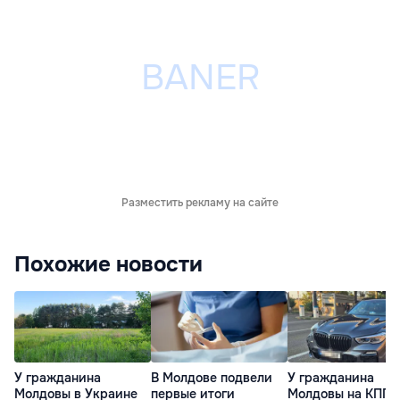
Разместить рекламу на сайте
Похожие новости
У гражданина
В Молдове подвели
У гражданина
Молдовы в Украине
первые итоги
Молдовы на КПП