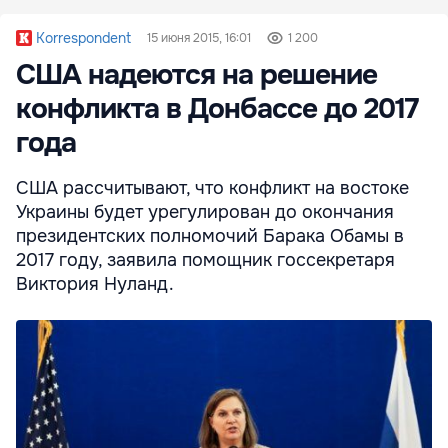
Korrespondent
15 июня 2015, 16:01
1 200
США надеются на решение
конфликта в Донбассе до 2017
года
США рассчитывают, что конфликт на востоке
Украины будет урегулирован до окончания
президентских полномочий Барака Обамы в
2017 году, заявила помощник госсекретаря
Виктория Нуланд.