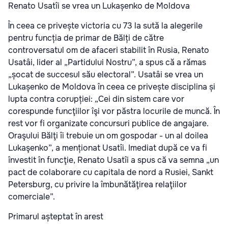
Renato Usatîi se vrea un Lukașenko de Moldova
În ceea ce privește victoria cu 73 la sută la alegerile
pentru funcția de primar de Bălți de către
controversatul om de afaceri stabilit în Rusia, Renato
Usatâi, lider al „Partidului Nostru”, a spus că a rămas
„șocat de succesul său electoral”. Usatâi se vrea un
Lukașenko de Moldova în ceea ce privește disciplina și
lupta contra corupției: „Cei din sistem care vor
corespunde funcţiilor îşi vor păstra locurile de muncă. În
rest vor fi organizate concursuri publice de angajare.
Oraşului Bălţi îi trebuie un om gospodar - un al doilea
Lukaşenko”, a menționat Usatîi. Imediat după ce va fi
învestit în funcţie, Renato Usatîi a spus că va semna „un
pact de colaborare cu capitala de nord a Rusiei, Sankt
Petersburg, cu privire la îmbunătăţirea relaţiilor
comerciale”.
Primarul așteptat în arest