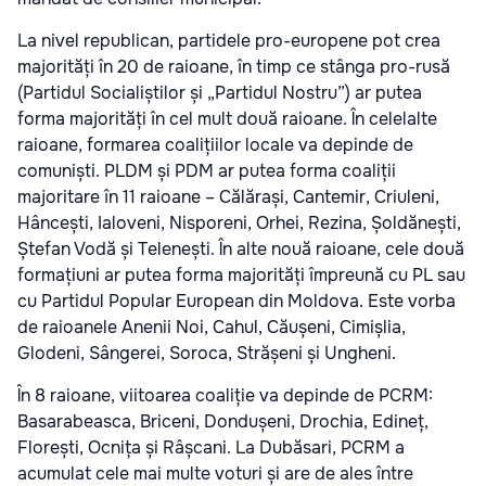
La nivel republican, partidele pro-europene pot crea
majorități în 20 de raioane, în timp ce stânga pro-rusă
(Partidul Socialiștilor și „Partidul Nostru”) ar putea
forma majorități în cel mult două raioane. În celelalte
raioane, formarea coalițiilor locale va depinde de
comuniști. PLDM și PDM ar putea forma coaliții
majoritare în 11 raioane – Călărași, Cantemir, Criuleni,
Hâncești, Ialoveni, Nisporeni, Orhei, Rezina, Șoldănești,
Ștefan Vodă și Telenești. În alte nouă raioane, cele două
formațiuni ar putea forma majorități împreună cu PL sau
cu Partidul Popular European din Moldova. Este vorba
de raioanele Anenii Noi, Cahul, Căușeni, Cimișlia,
Glodeni, Sângerei, Soroca, Strășeni și Ungheni.
În 8 raioane, viitoarea coaliție va depinde de PCRM:
Basarabeasca, Briceni, Dondușeni, Drochia, Edineț,
Florești, Ocnița și Râșcani. La Dubăsari, PCRM a
acumulat cele mai multe voturi și are de ales între