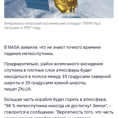
Американо-японский космический аппарат TRMM был
запущен в 1997 году.
В NASA заявили, что не знают точного времени
падения метеоспутника.
Предварительно, район возможного вхождения
спутника в плотные слои атмосферы будет
находиться в полосе между 35 градусами северной
широты и 35 градусами южной широты,
пишет ZN.UA.
Большая часть корабля будет гореть в атмосфере.
"96 % метеоспутника никогда не достигнут Земли", -
говорится в сообщении. "Вероятность того, что часть