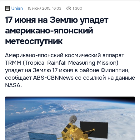
Unian
15 июня 2015, 16:03
1 300
17 июня на Землю упадет
американо-японский
метеоспутник
Американо-японский космический аппарат
TRMM (Tropical Rainfall Measuring Mission)
упадет на Землю 17 июня в районе Филиппин,
сообщает ABS-CBNNews со ссылкой на данные
NASA.