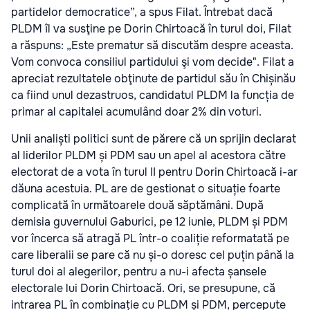
partidelor democratice”, a spus Filat. Întrebat dacă
PLDM îl va susţine pe Dorin Chirtoacă în turul doi, Filat
a răspuns: „Este prematur să discutăm despre aceasta.
Vom convoca consiliul partidului şi vom decide". Filat a
apreciat rezultatele obţinute de partidul său în Chișinău
ca fiind unul dezastruos, candidatul PLDM la funcția de
primar al capitalei acumulând doar 2% din voturi.
Unii analiști politici sunt de părere că un sprijin declarat
al liderilor PLDM și PDM sau un apel al acestora către
electorat de a vota în turul II pentru Dorin Chirtoacă i-ar
dăuna acestuia. PL are de gestionat o situație foarte
complicată în următoarele două săptămâni. După
demisia guvernului Gaburici, pe 12 iunie, PLDM și PDM
vor încerca să atragă PL într-o coaliție reformatată pe
care liberalii se pare că nu și-o doresc cel puțin până la
turul doi al alegerilor, pentru a nu-i afecta șansele
electorale lui Dorin Chirtoacă. Ori, se presupune, că
intrarea PL în combinație cu PLDM și PDM, percepute