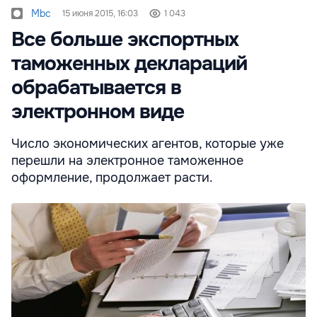
Mbc
15 июня 2015, 16:03
1 043
Все больше экспортных
таможенных деклараций
обрабатывается в
электронном виде
Число экономических агентов, которые уже
перешли на электронное таможенное
оформление, продолжает расти.