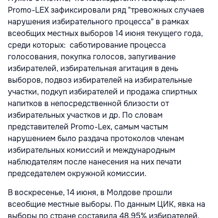
Promo-LEX зафиксировали ряд "тревожных случаев
нарушения избирательного процесса" в рамках
всеобщих местных выборов 14 июня текущего года,
среди которых: саботирование процесса
голосования, покупка голосов, запугивание
избирателей, избирательная агитация в день
выборов, подвоз избирателей на избирательные
участки, подкуп избирателей и продажа спиртных
напитков в непосредственной близости от
избирательных участков и др. По словам
представителей Promo-Lex, самым частым
нарушением было раздача протоколов членам
избирательных комиссий и международным
наблюдателям после нанесения на них печати
председателем окружной комиссии.
В воскресенье, 14 июня, в Молдове прошли
всеобщие местные выборы. По данным ЦИК, явка на
выборы по стране составила 48,95% избирателей.