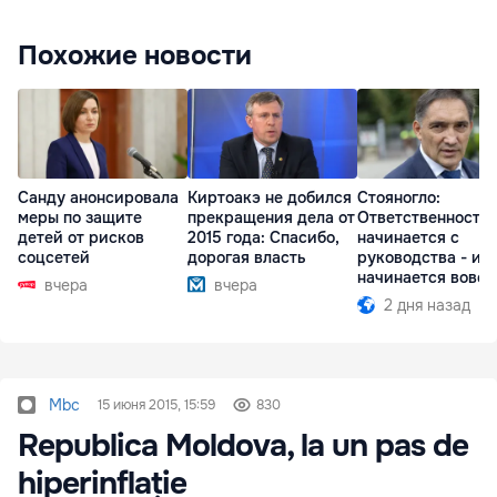
Похожие новости
Санду анонсировала
Киртоакэ не добился
Стояногло:
меры по защите
прекращения дела от
Ответственность
детей от рисков
2015 года: Спасибо,
начинается с
соцсетей
дорогая власть
руководства - ил
начинается вовсе
вчера
вчера
2 дня назад
Mbc
15 июня 2015, 15:59
830
Republica Moldova, la un pas de
hiperinflație