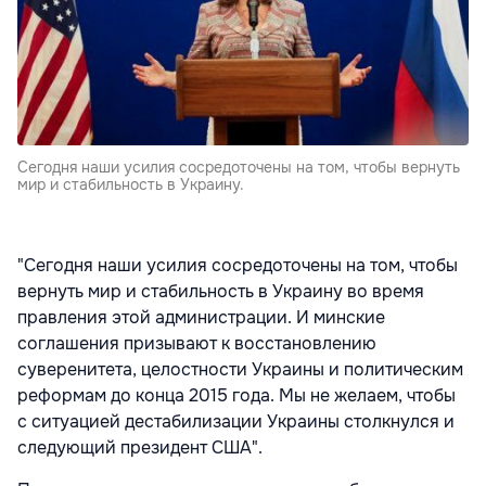
Сегодня наши усилия сосредоточены на том, чтобы вернуть
мир и стабильность в Украину.
"Сегодня наши усилия сосредоточены на том, чтобы
вернуть мир и стабильность в Украину во время
правления этой администрации. И минские
соглашения призывают к восстановлению
суверенитета, целостности Украины и политическим
реформам до конца 2015 года. Мы не желаем, чтобы
с ситуацией дестабилизации Украины столкнулся и
следующий президент США".