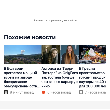
Разместить рекламу на сайте
Похожие новости
В Болгарии
Актриса из "Гарри
В Греции
прогремел мощный
Поттера" на OnlyFans
правительство
взрыв на заводе
заработала больше,
готовит продукто
боеприпасов:
чем за всю карьеру в
ваучеры по 40 ев
эвакуированы сотни
кино
для 200 000 чело
людей
8 минут назад
6 часов назад
7 часов назад