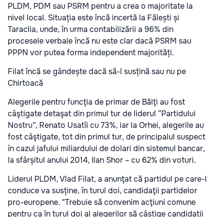
PLDM, PDM sau PSRM pentru a crea o majoritate la
nivel local. Situația este încă incertă la Fălești și
Taraclia, unde, în urma contabilizării a 96% din
procesele verbale încă nu este clar dacă PSRM sau
PPPN vor putea forma independent majorități.
Filat încă se gândește dacă să-l susțină sau nu pe
Chirtoacă
Alegerile pentru funcţia de primar de Bălţi au fost
câştigate detaşat din primul tur de liderul “Partidului
Nostru”, Renato Usatîi cu 73%, iar la Orhei, alegerile au
fost câştigate, tot din primul tur, de principalul suspect
în cazul jafului miliardului de dolari din sistemul bancar,
la sfârșitul anului 2014, Ilan Shor – cu 62% din voturi.
Liderul PLDM, Vlad Filat, a anunţat că partidul pe care-l
conduce va susține, în turul doi, candidaţii partidelor
pro-europene. "Trebuie să convenim acţiuni comune
pentru ca în turul doi al alegerilor să câștige candidații