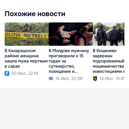
Похожие новости
В Каларашском
В Молдове мужчину
В Кишиневе
районе женщина
приговорили к 15
задержан
нашла мужа мертвым
годам за
подозреваемый в
в сарае
сутенерство,
мошенничестве с
похищение и
инвестициями в
30 Июл. 22:14
изнасилование
недвижимость
15 Июл. 20:56
14 Июл. 19:45