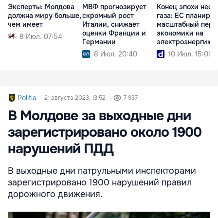
Эксперты: Молдова
МВФ прогнозирует
Конец эпохи нефт
должна миру больше,
скромный рост
газа: ЕС планируе
чем имеет
Италии, снижает
масштабный пере
оценки Франции и
экономики на
8 Июл. 07:54
Германии
электроэнергию
8 Июл. 20:40
10 Июл. 15:09
Politia
21 августа 2023, 13:52
7 937
В Молдове за выходные дни
зарегистрировано около 1900
нарушений ПДД
В выходные дни патрульными инспекторами
зарегистрировано 1900 нарушений правил
дорожного движения.