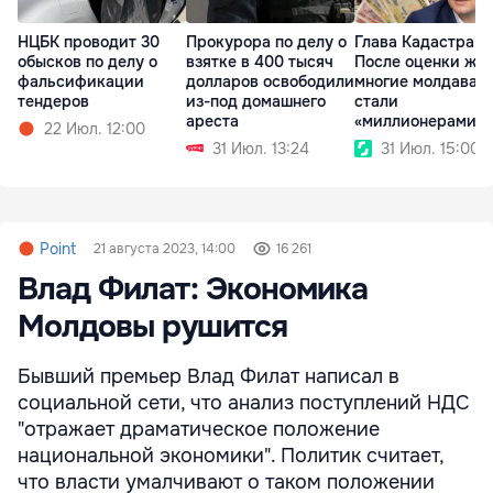
НЦБК проводит 30
Прокурора по делу о
Глава Кадастра:
обысков по делу о
взятке в 400 тысяч
После оценки жи
фальсификации
долларов освободили
многие молдаван
тендеров
из-под домашнего
стали
ареста
«миллионерами» 
22 Июл. 12:00
бумаге
31 Июл. 13:24
31 Июл. 15:00
Point
21 августа 2023, 14:00
16 261
Влад Филат: Экономика
Молдовы рушится
Бывший премьер Влад Филат написал в
социальной сети, что анализ поступлений НДС
"отражает драматическое положение
национальной экономики". Политик считает,
что власти умалчивают о таком положении