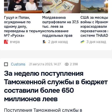
Гуцул и Попан,
Молдаванина
США за месяцы
осужденные по
оштрафовали на 37,5
войны с Ираном
одному делу,
тыс. леев за
израсходовали 8
переведены в тюрьму
использование
перехватчиков к
№7 «Руска»
поддельных прав
системе THAAD
вчера
2 дня назад
3 дня назад
Customs
21 августа 2023, 14:27
2 398
За неделю поступления
Таможенной службы в бюджет
составили более 650
миллионов леев
Поступления Таможенной службы в