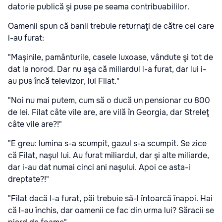
datorie publică şi puse pe seama contribuabililor.
Oamenii spun că banii trebuie returnaţi de către cei care
i-au furat:
"Maşinile, pamânturile, casele luxoase, vândute şi tot de
dat la norod. Dar nu aşa că miliardul l-a furat, dar lui i-
au pus încă televizor, lui Filat."
"Noi nu mai putem, cum să o ducă un pensionar cu 800
de lei. Filat câte vile are, are vilă în Georgia, dar Streleţ
câte vile are?!"
"E greu: lumina s-a scumpit, gazul s-a scumpit. Se zice
că Filat, naşul lui. Au furat miliardul, dar şi alte miliarde,
dar i-au dat numai cinci ani naşului. Apoi ce asta-i
dreptate?!"
"Filat dacă l-a furat, păi trebuie să-l întoarcă înapoi. Hai
că l-au închis, dar oamenii ce fac din urma lui? Săracii se