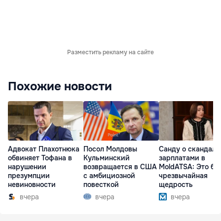
Разместить рекламу на сайте
Похожие новости
Адвокат Плахотнюка
Посол Молдовы
Санду о скандале
обвиняет Тофана в
Кульминский
зарплатами в
нарушении
возвращается в США
MoldATSA: Это бы
презумпции
с амбициозной
чрезвычайная
невиновности
повесткой
щедрость
вчера
вчера
вчера