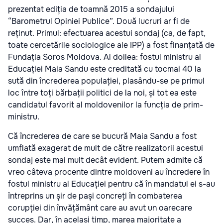
prezentat ediția de toamnă 2015 a sondajului
“Barometrul Opiniei Publice”. Două lucruri ar fi de
reținut. Primul: efectuarea acestui sondaj (ca, de fapt,
toate cercetările sociologice ale IPP) a fost finanțată de
Fundația Soros Moldova. Al doilea: fostul ministru al
Educației Maia Sandu este creditată cu tocmai 40 la
sută din încrederea populației, plasându-se pe primul
loc între toți bărbații politici de la noi, și tot ea este
candidatul favorit al moldovenilor la funcția de prim-
ministru.
Că încrederea de care se bucură Maia Sandu a fost
umflată exagerat de mult de către realizatorii acestui
sondaj este mai mult decât evident. Putem admite că
vreo câteva procente dintre moldoveni au încredere în
fostul ministru al Educației pentru că în mandatul ei s-au
întreprins un șir de pași concreți în combaterea
corupției din învățământ care au avut un oarecare
succes. Dar, în același timp, marea majoritate a