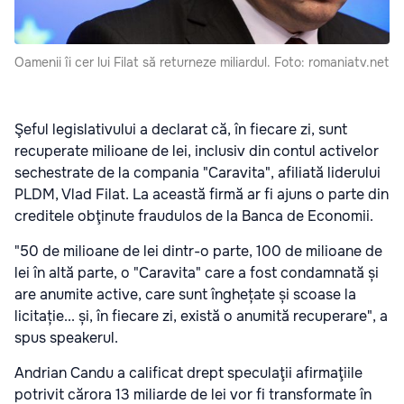
Oamenii îi cer lui Filat să returneze miliardul. Foto: romaniatv.net
Şeful legislativului a declarat că, în fiecare zi, sunt
recuperate milioane de lei, inclusiv din contul activelor
sechestrate de la compania "Caravita", afiliată liderului
PLDM, Vlad Filat. La această firmă ar fi ajuns o parte din
creditele obţinute fraudulos de la Banca de Economii.
"50 de milioane de lei dintr-o parte, 100 de milioane de
lei în altă parte, o "Caravita" care a fost condamnată și
are anumite active, care sunt înghețate și scoase la
licitație... și, în fiecare zi, există o anumită recuperare", a
spus speakerul.
Andrian Candu a calificat drept speculaţii afirmaţiile
potrivit cărora 13 miliarde de lei vor fi transformate în