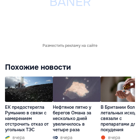
Разместить рекламу на сайте
Похожие новости
ЕК предостерегла
Нефтяное пятно у
В Британии более
Румынию в связи с
берегов Омана за
летальных исходо
намерением
несколько дней
связали с
отстрочить отказ от
увеличилось в
препаратами для
угольных ТЭС
четыре раза
похудения
вчера
вчера
вчера