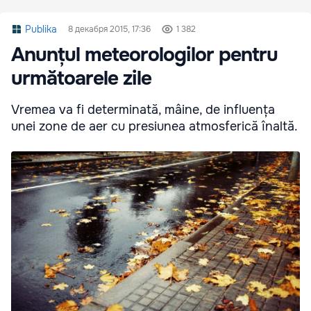
Publika
8 декабря 2015, 17:36
1 382
Anunțul meteorologilor pentru
următoarele zile
Vremea va fi determinată, mâine, de influența
unei zone de aer cu presiunea atmosferică înaltă.