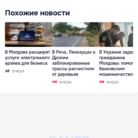
Похожие новости
В Молдове расширят
В Рече, Ленкауцах и
В Украине задер
услуги электронного
Дрокии
гражданина
архива для бизнеса
заблокированные
Молдовы: помогал
трассы расчистили
банковским
вчера
от деревьев
мошенничеством 
Чехии
вчера
вчера