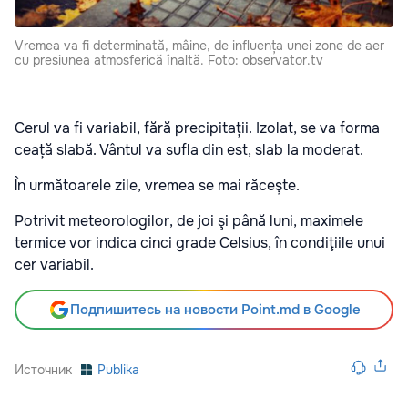
Vremea va fi determinată, mâine, de influența unei zone de aer
cu presiunea atmosferică înaltă. Foto: observator.tv
Cerul va fi variabil, fără precipitații. Izolat, se va forma
ceață slabă. Vântul va sufla din est, slab la moderat.
În următoarele zile, vremea se mai răceşte.
Potrivit meteorologilor, de joi şi până luni, maximele
termice vor indica cinci grade Celsius, în condiţiile unui
cer variabil.
Подпишитесь на новости Point.md в Google
Источник
Publika