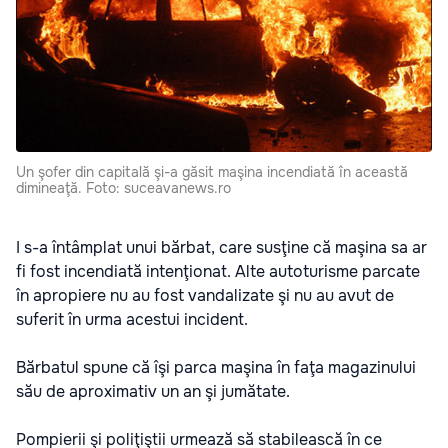
Un şofer din capitală şi-a găsit maşina incendiată în această
dimineaţă. Foto: suceavanews.ro
I s-a întâmplat unui bărbat, care susţine că maşina sa ar
fi fost incendiată intenţionat. Alte autoturisme parcate
în apropiere nu au fost vandalizate şi nu au avut de
suferit în urma acestui incident.
Bărbatul spune că îşi parca maşina în faţa magazinului
său de aproximativ un an şi jumătate.
Pompierii şi poliţiştii urmează să stabilească în ce