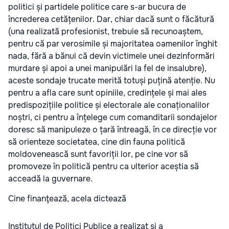
politici și partidele politice care s-ar bucura de
încrederea cetățenilor. Dar, chiar dacă sunt o făcătură
(una realizată profesionist, trebuie să recunoaștem,
pentru că par verosimile și majoritatea oamenilor înghit
nada, fără a bănui că devin victimele unei dezinformări
murdare și apoi a unei manipulări la fel de insalubre),
aceste sondaje trucate merită totuși puțină atenție. Nu
pentru a afla care sunt opiniile, credințele și mai ales
predispozițiile politice și electorale ale conaționalilor
noștri, ci pentru a înțelege cum comanditarii sondajelor
doresc să manipuleze o țară întreagă, în ce direcție vor
să orienteze societatea, cine din fauna politică
moldovenească sunt favoriții lor, pe cine vor să
promoveze în politică pentru ca ulterior aceștia să
acceadă la guvernare.
Cine finanţează, acela dictează
Institutul de Politici Publice a realizat și a