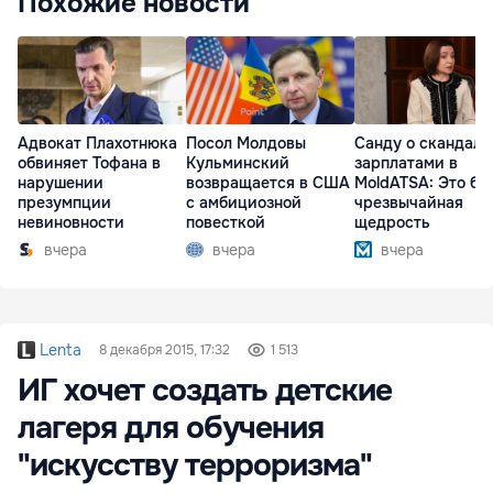
Похожие новости
Адвокат Плахотнюка
Посол Молдовы
Санду о скандале
обвиняет Тофана в
Кульминский
зарплатами в
нарушении
возвращается в США
MoldATSA: Это бы
презумпции
с амбициозной
чрезвычайная
невиновности
повесткой
щедрость
вчера
вчера
вчера
Lenta
8 декабря 2015, 17:32
1 513
ИГ хочет создать детские
лагеря для обучения
"искусству терроризма"