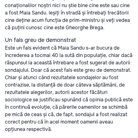
conaționalilor noștri nici nu știe bine cine este sau cine
a fost Maia Sandu. Ieșiți în stradă și întrebați trecătorii
cine deține acum funcția de prim-ministru și veți vedea
că puțini cunosc cine este Gheorghe Brega.
Un fals greu de demonstrat
Este un fals evident că Maia Sandu s-ar bucura de
încrederea a tocmai 40 la sută din populație, chiar dacă
răspunsul la această întrebare a fost sugerat de autorii
sondajului. Doar că acest fals este greu de demonstrat.
Chiar și atunci când rezultatele sondajelor au fost
contrazise, la distanță de doar câteva săptămâni, de
rezultatele alegerilor, autorii acestor făcături
sociologice se justificau spunând că opinia publică este
în continuă evoluție, că părerile oamenilor se schimbă
pe mică de ceas și că, de fapt, sondajul a fost realizat
corect pentru că în acel moment oamenii aveau
opțiunea respectivă.