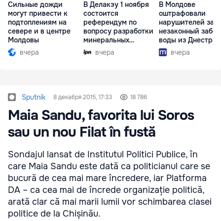
Сильные дожди
В Делакэу 1 ноября
В Молдове
могут привести к
состоится
оштрафовали
подтоплениям на
референдум по
нарушителей за
севере и в центре
вопросу разработки
незаконный забор
Молдовы
минеральных
воды из Днестра
ресурсов
вчера
вчера
вчера
Sputnik
8 декабря 2015, 17:33
18 786
Maia Sandu, favorita lui Soros
sau un nou Filat în fustă
Sondajul lansat de Institutul Politici Publice, în
care Maia Sandu este dată ca politicianul care se
bucură de cea mai mare încredere, iar Platforma
DA – ca cea mai de încrede organizație politică,
arată clar că mai marii lumii vor schimbarea clasei
politice de la Chișinău.