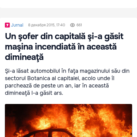
Jurnal
8 декабря 2015, 17:40
661
Un şofer din capitală şi-a găsit
maşina incendiată în această
dimineaţă
Şi-a lăsat automobilul în faţa magazinului său din
sectorul Botanica al capitalei, acolo unde îl
parchează de peste un an, iar în această
dimineaţă l-a găsit ars.