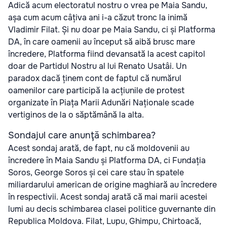
Adică acum electoratul nostru o vrea pe Maia Sandu,
așa cum acum câțiva ani i-a căzut tronc la inimă
Vladimir Filat. Și nu doar pe Maia Sandu, ci și Platforma
DA, în care oamenii au început să aibă brusc mare
încredere, Platforma fiind devansată la acest capitol
doar de Partidul Nostru al lui Renato Usatâi. Un
paradox dacă ținem cont de faptul că numărul
oamenilor care participă la acțiunile de protest
organizate în Piața Marii Adunări Naționale scade
vertiginos de la o săptămână la alta.
Sondajul care anunţă schimbarea?
Acest sondaj arată, de fapt, nu că moldovenii au
încredere în Maia Sandu și Platforma DA, ci Fundația
Soros, George Soros și cei care stau în spatele
miliardarului american de origine maghiară au încredere
în respectivii. Acest sondaj arată că mai marii acestei
lumi au decis schimbarea clasei politice guvernante din
Republica Moldova. Filat, Lupu, Ghimpu, Chirtoacă,