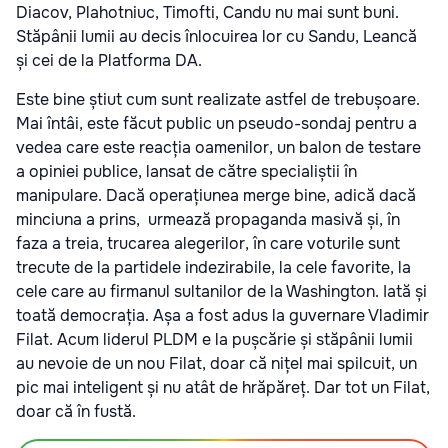
Diacov, Plahotniuc, Timofti, Candu nu mai sunt buni.
Stăpânii lumii au decis înlocuirea lor cu Sandu, Leancă
și cei de la Platforma DA.
Este bine știut cum sunt realizate astfel de trebușoare.
Mai întâi, este făcut public un pseudo-sondaj pentru a
vedea care este reacția oamenilor, un balon de testare
a opiniei publice, lansat de către specialiștii în
manipulare. Dacă operațiunea merge bine, adică dacă
minciuna a prins, urmează propaganda masivă și, în
faza a treia, trucarea alegerilor, în care voturile sunt
trecute de la partidele indezirabile, la cele favorite, la
cele care au firmanul sultanilor de la Washington. Iată și
toată democrația. Așa a fost adus la guvernare Vladimir
Filat. Acum liderul PLDM e la pușcărie și stăpânii lumii
au nevoie de un nou Filat, doar că nițel mai spilcuit, un
pic mai inteligent și nu atât de hrăpăreț. Dar tot un Filat,
doar că în fustă.