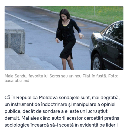
Maia Sandu, favorita lui Soros sau un nou Filat în fustă. Foto:
basarabia.md
Că în Republica Moldova sondajele sunt, mai degrabă,
un instrument de îndoctrinare și manipulare a opiniei
publice, decât de sondare a ei este un lucru știut
demult. Mai ales când autorii acestor cercetări pretins
sociologice încearcă să-i scoată în evidență pe liderii