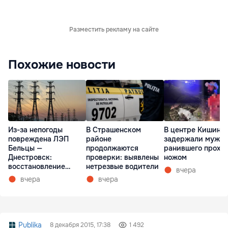
Разместить рекламу на сайте
Похожие новости
Из-за непогоды
В Страшенском
В центре Кишине
повреждена ЛЭП
районе
задержали мужчи
Бельцы —
продолжаются
ранившего прохо
Днестровск:
проверки: выявлены
ножом
восстановление
нетрезвые водители
вчера
займет более недели
вчера
вчера
Publika
8 декабря 2015, 17:38
1 492