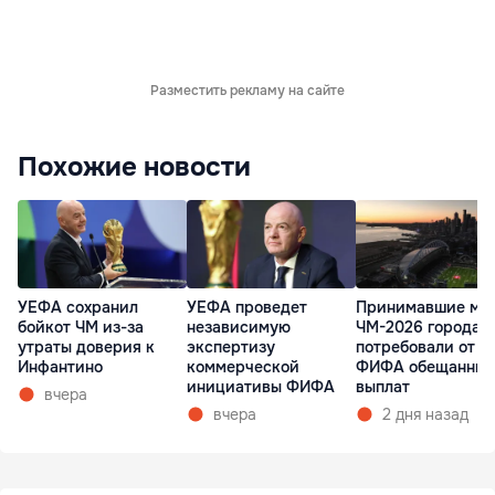
Разместить рекламу на сайте
Похожие новости
УЕФА сохранил
УЕФА проведет
Принимавшие ма
бойкот ЧМ из-за
независимую
ЧМ-2026 города 
утраты доверия к
экспертизу
потребовали от
Инфантино
коммерческой
ФИФА обещанных
инициативы ФИФА
выплат
вчера
вчера
2 дня назад