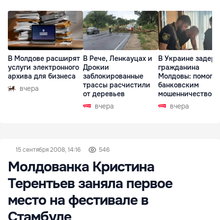
В Молдове расширят
В Рече, Ленкауцах и
В Украине задер
услуги электронного
Дрокии
гражданина
архива для бизнеса
заблокированные
Молдовы: помогал
трассы расчистили
банковским
вчера
от деревьев
мошенничеством 
Чехии
вчера
вчера
15 сентября 2008, 14:16
546
Молдованка Кристина
Терентьев заняла первое
место на фестивале в
Стамбуле