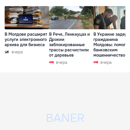
В Молдове расширят
В Рече, Ленкауцах и
В Украине задер
услуги электронного
Дрокии
гражданина
архива для бизнеса
заблокированные
Молдовы: помогал
трассы расчистили
банковским
вчера
от деревьев
мошенничеством 
Чехии
вчера
вчера