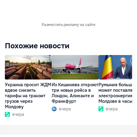
Разместить рекламу на сайте
Похожие новости
Украина просит ЖДМ
Из Кишинева откроют
Румыния больше 
вдвое снизить
три новых рейса в
может поставлять
тарифы на транзит
Лондон, Аликанте и
электроэнергию
грузов через
Франкфурт
Молдове в часы п
Молдову
вчера
вчера
вчера