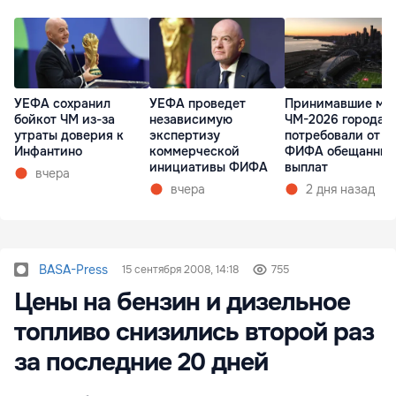
УЕФА сохранил
УЕФА проведет
Принимавшие ма
бойкот ЧМ из-за
независимую
ЧМ-2026 города 
утраты доверия к
экспертизу
потребовали от
Инфантино
коммерческой
ФИФА обещанных
инициативы ФИФА
выплат
вчера
вчера
2 дня назад
BASA-Press
15 сентября 2008, 14:18
755
Цены на бензин и дизельное
топливо снизились второй раз
за последние 20 дней