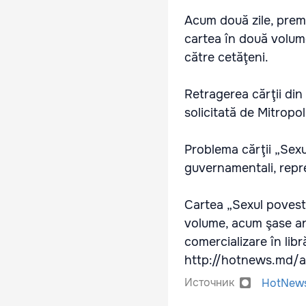
Acum două zile, premi
cartea în două volume
către cetăţeni.
Retragerea cărţii din 
solicitată de Mitropo
Problema cărţii „Sexu
guvernamentali, repre
Cartea „Sexul povestit
volume, acum şase ani
comercializare în libră
http://hotnews.md/a
Источник
HotNew