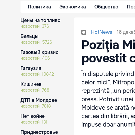
Политика
Экономика
Общество
Пр
Цены на топливо
новостей:
376
16 дека
HotNews
Бельцы
Poziţia Mi
новостей:
5726
Газовый кризис
povestit c
новостей:
406
Гагаузия
În disputele privind 
новостей:
10842
celor mici”, Mitropo
Кишинев
reprezintă „un peri
новостей:
768
press. Potrivit unei 
ДТП в Молдове
новостей:
7818
Moldove se arată ne
cartea din librării, 
Нет войне
новостей:
131
impuse doar anumite
Приднестровье