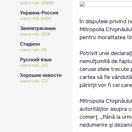
новостей:
34986
Украина-Россия
новостей:
8490
În disputele privind ne
Землетрясение
Mitropolia Chişinăulu
новостей:
1009
pentru moralitatea ti
Стадион
новостей:
119
Potrivit unei declaraţ
Русский язык
nemulţumită de faptul
новостей:
292
ceruse zilele trecute 
Хорошие новости
cartea să fie vândută
новостей:
1721
părinţii vor fi cei ca
Mitropolia Chişinăulu
autorităţilor asupra c
comerţ. „Până la urmă
nedumerire şi dezamăg