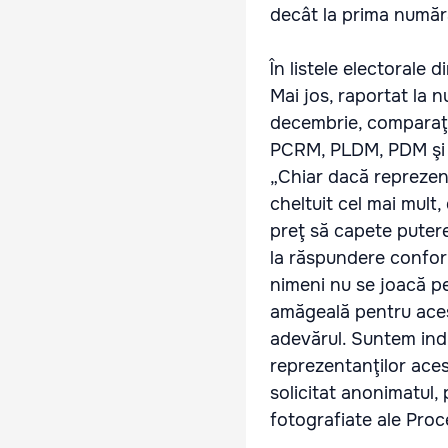
decât la prima număr
În listele electorale 
Mai jos, raportat la n
decembrie, comparaţi
PCRM, PLDM, PDM şi
„Chiar dacă reprezent
cheltuit cel mai mult
preţ să capete puterea
la răspundere conform 
nimeni nu se joacă p
amăgeală pentru aces
adevărul. Suntem indi
reprezentanţilor aces
solicitat anonimatul, 
fotografiate ale Proc