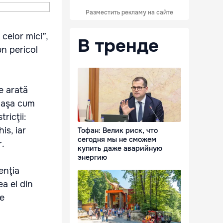
Разместить рекламу на сайте
 celor mici”,
В тренде
un pericol
se arată
, aşa cum
ricţii:
is, iar
Тофан: Велик риск, что
сегодня мы не сможем
r.
купить даже аварийную
энергию
enţia
ea ei din
te