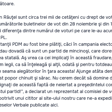
ătoare.
din Răuţel sunt circa trei mii de cetăţeni cu drept de vo
umărătorile buletinelor de vot din 28 noiembrie şi din 
 diferenţa dintre numărul de voturi pe care le-au acu
 PL.
anţii PDM au fost bine plătiţi, căci în campania electo
, dau dovadă că sunt un partid de mincinoşi, care dore
 statală. Aş vrea ca cei implicaţi în această fraudare, 
legii, ca să înţeleagă şi alţii, odată şi pentru totdea
e seama alegătorilor în ţara aceasta! Ajunge atâta de
t popor chinuit şi sărac. Nu cerem decât să domine d
gnaţi de această faptă de neiertat a preşedintelui com
tui partid!”, a declarat un reprezentat al comisiei de 
potrivit unui cititor al site-ului nostru care ne-a expedi
eselor Verbale publicate aici.