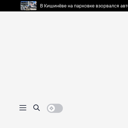
В Кишинёве на парковке взорвался ав