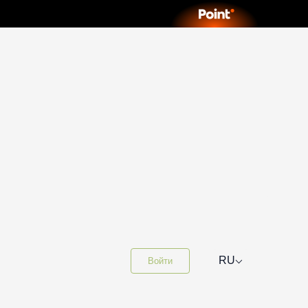
⌵
RU
Войти