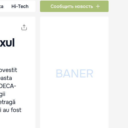
ка
Hi-Tech
Сообщить новость
xul
povestit
easta
ă DECA-
gii
etragă
i au fost