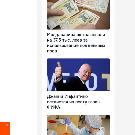
Молдаванина оштрафовали
на 37,5 тыс. леев за
использование поддельных
прав
Джанни Инфантино
останется на посту главы
ФИФА
?