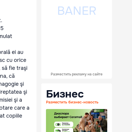
t.
15
mulat
rală ei au
sc cu orice
să fie traşi
Разместить рекламу на сайте
una, că
magogie şi
Бизнес
reptatea şi
isiei şi a
Разместить бизнес-новость
votare care a
at copiile