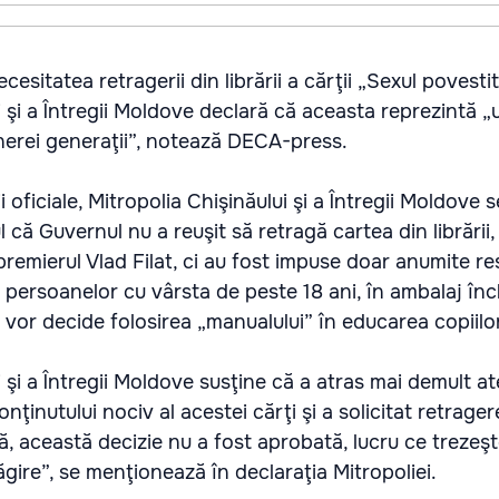
cesitatea retragerii din librării a cărţii „Sexul povestit
i şi a Întregii Moldove declară că aceasta reprezintă „
nerei generaţii”, notează DECA-press.
ii oficiale, Mitropolia Chişinăului şi a Întregii Moldove 
 că Guvernul nu a reuşit să retragă cartea din librării
premierul Vlad Filat, ci au fost impuse doar anumite rest
 persoanelor cu vârsta de peste 18 ani, în ambalaj înch
re vor decide folosirea „manualului” în educarea copiilo
i şi a Întregii Moldove susţine că a atras mai demult at
onţinutului nociv al acestei cărţi şi a solicitat retrager
, această decizie nu a fost aprobată, lucru ce trezeş
ire”, se menţionează în declaraţia Mitropoliei.