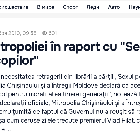
оисшествия
В мире
Спорт
Леди
Авто
Нау
бря 2010, 09:58
601
tropoliei în raport cu "Se
opilor"
necesitatea retragerii din librării a cărţii „Sexul 
lia Chişinăului şi a Întregii Moldove declară că ac
col pentru moralitatea tinerei generaţii”, noteaz
declaraţii oficiale, Mitropolia Chişinăului şi a Între
mulţumită de faptul că Guvernul nu a reuşit să r
aşa cum ceruse zilele trecute premierul Vlad Filat, c
 ...