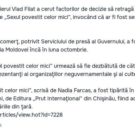
erul Vlad Filat a cerut factorilor de decizie să retrag
 „Sexul povestit celor mici”, invocând că ar fi fost se
comerţ, potrivit Serviciului de presă al Guvernului, a f
lia Moldovei încă în luna octombrie.
l povestit celor mici” urmează să fie dezbătută de căt
zentanţi ai organizaţiilor neguvernamentale şi ai cult
 celor mici”, scrisă de Nadia Farcas, a fost tipărită î
, de Editura „Prut Internaţional” din Chişinău, fiind 
riile din ţară.
rticles/view.hot?id=7228
s