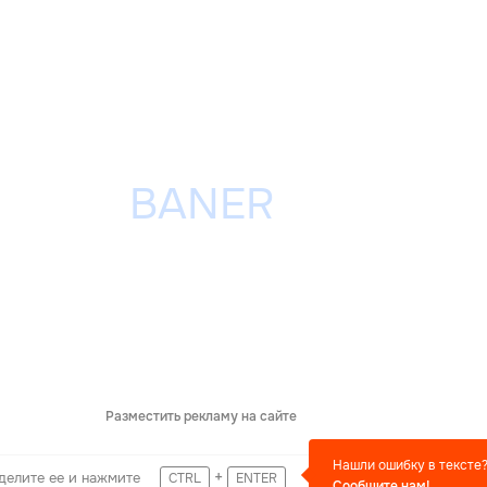
Разместить рекламу на сайте
Нашли ошибку в тексте
+
делите ее и нажмите
CTRL
ENTER
Сообщите нам!