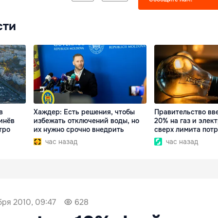
сти
в
Хаждер: Есть решения, чтобы
Правительство вв
инёв
избежать отключений воды, но
20% на газ и элек
тро
их нужно срочно внедрить
сверх лимита пот
час назад
час назад
бря 2010, 09:47
628