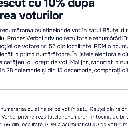
escut cu 10% după
ea voturilor
 renumărarea buletinelor de vot în satul Răuţel di
ului Proces Verbal privind rezultatele renumărării 
secţiei de votare nr. 56 din localitate, PDM a acu
ecât la prima numărătoare. În listele electorale d
de cetăţeni cu drept de vot. Mai jos, raportat la n
din 28 noiembrie şi din 15 decembrie, comparaţi di
numărarea buletinelor de vot în satul Răuţel din raionu
 Verbal privind rezultatele renumărării întocmit de bir
nr. 56 din localitate, PDM a acumulat cu 40 de voturi m