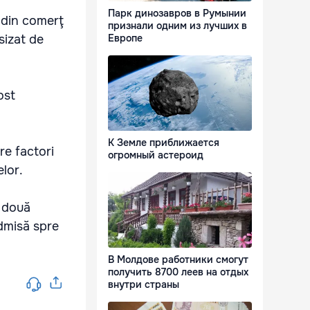
Парк динозавров в Румынии
ă din comerţ
признали одним из лучших в
sizat de
Европе
ost
К Земле приближается
re factori
огромный астероид
elor.
n două
admisă spre
В Молдове работники смогут
получить 8700 леев на отдых
внутри страны