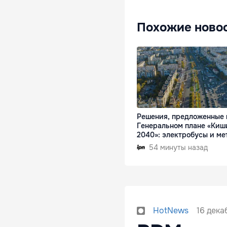
Похожие ново
Решения, предложенные 
Генеральном плане «Киш
2040»: электробусы и ме
54 минуты назад
16 дека
HotNews