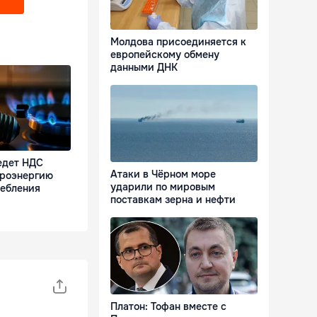
Молдова присоединяется к
европейскому обмену
данными ДНК
едет НДС
Атаки в Чёрном море
троэнергию
ударили по мировым
ребления
поставкам зерна и нефти
Платон: Тофан вместе с