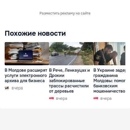
Разместить рекламу на сайте
Похожие новости
В Молдове расширят
В Рече, Ленкауцах и
В Украине задер
услуги электронного
Дрокии
гражданина
архива для бизнеса
заблокированные
Молдовы: помогал
трассы расчистили
банковским
вчера
от деревьев
мошенничеством 
Чехии
вчера
вчера