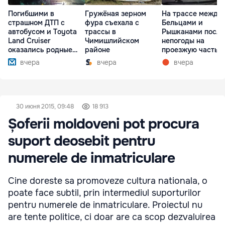
Погибшими в
Гружёная зерном
На трассе между
страшном ДТП с
фура съехала с
Бельцами и
автобусом и Toyota
трассы в
Рышканами после
Land Cruiser
Чимишлийском
непогоды на
оказались родные
районе
проезжую часть
братья
упали деревья
вчера
вчера
вчера
30 июня 2015, 09:48
18 913
Șoferii moldoveni pot procura
suport deosebit pentru
numerele de inmatriculare
Cine doreste sa promoveze cultura nationala, o
poate face subtil, prin intermediul suporturilor
pentru numerele de inmatriculare. Proiectul nu
are tente politice, ci doar are ca scop dezvaluirea