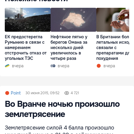
ЕК предостерегла
Нефтяное пятно у
В Британии более
Румынию в связи с
берегов Омана за
летальных исходо
намерением
несколько дней
связали с
отстрочить отказ от
увеличилось в
препаратами для
угольных ТЭС
четыре раза
похудения
вчера
вчера
вчера
Point
30 июня 2015, 09:52
4 721
Во Вранче ночью произошло
землетрясение
Землетрясение силой 4 балла произошло