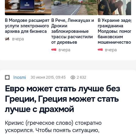
В Молдове расширят
В Рече, Ленкауцах и
В Украине задер
услуги электронного
Дрокии
гражданина
архива для бизнеса
заблокированные
Молдовы: помогал
трассы расчистили
банковским
вчера
от деревьев
мошенничеством 
Чехии
вчера
вчера
Inosmi
30 июня 2015, 09:45
2 632
Евро может стать лучше без
Греции, Греция может стать
лучше с драхмой
Кризис (греческое слово) стократно
ускорился. Чтобы понять ситуацию,