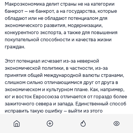
Макроэкономика делит страны не на категории
банкрот — не банкрот, а на государства, которые
обладают или не обладают потенциалом для
экономического развития, модернизации,
конкурентного экспорта, а также для повышения
покупательной способности и качества жизни
граждан.
Этот потенциал исчезает из-за неверной
экономической политики, в частности, из-за
принятия общей международной валюты странами,
слишком сильно отличающимися друг от друга в
экономическом и культурном плане. Как, например,
юг и восток Евросоюза отличается от гораздо более
зажиточного севера и запада. Единственный способ
исправить такую ошибку — выйти из этого
валютного союза. Перед ошибкой предостерегал, в
частности, лауреат Нобелевской премии по
экономике канадский профессор Роберт Манделл