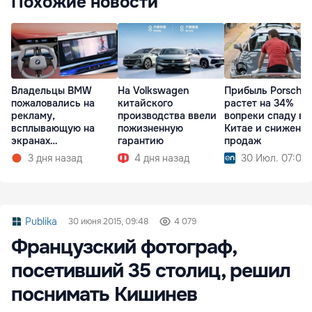
Похожие новости
Владельцы BMW
На Volkswagen
Прибыль Porsche
пожаловались на
китайского
растет на 34%
рекламу,
производства ввели
вопреки спаду в
всплывающую на
пожизненную
Китае и снижени
экранах
гарантию
продаж
мультимедиа при
3 дня назад
4 дня назад
30 Июл. 07:09
запуске
Publika
30 июня 2015, 09:48
4 079
Французский фотограф,
посетивший 35 столиц, решил
поснимать Кишинев