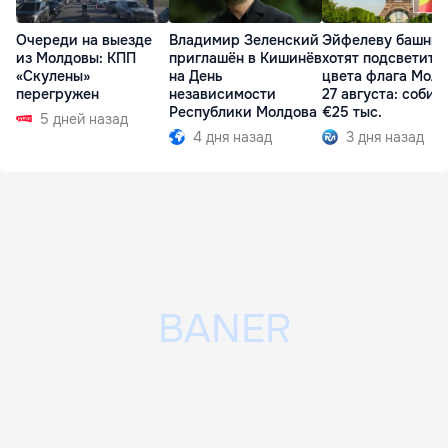
Очереди на выезде
Владимир Зеленский
Эйфелеву башню
из Молдовы: КПП
приглашён в Кишинёв
хотят подсветить 
«Скулены»
на День
цвета флага Мол
перегружен
независимости
27 августа: собир
Республики Молдова
€25 тыс.
5 дней назад
4 дня назад
3 дня назад