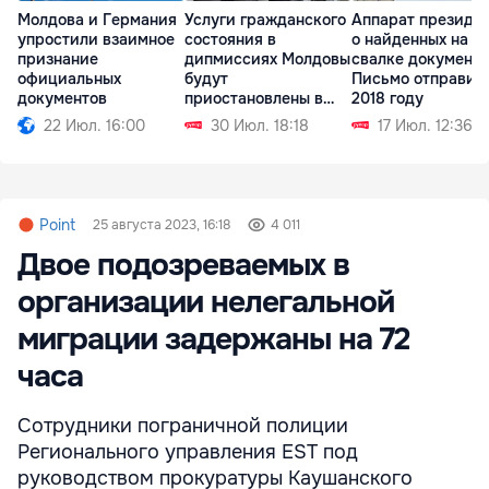
Молдова и Германия
Услуги гражданского
Аппарат президе
упростили взаимное
состояния в
о найденных на
признание
дипмиссиях Молдовы
свалке документа
официальных
будут
Письмо отправил
документов
приостановлены в
2018 году
августе
22 Июл. 16:00
30 Июл. 18:18
17 Июл. 12:36
Point
25 августа 2023, 16:18
4 011
Двое подозреваемых в
организации нелегальной
миграции задержаны на 72
часа
Сотрудники пограничной полиции
Регионального управления EST под
руководством прокуратуры Каушанского