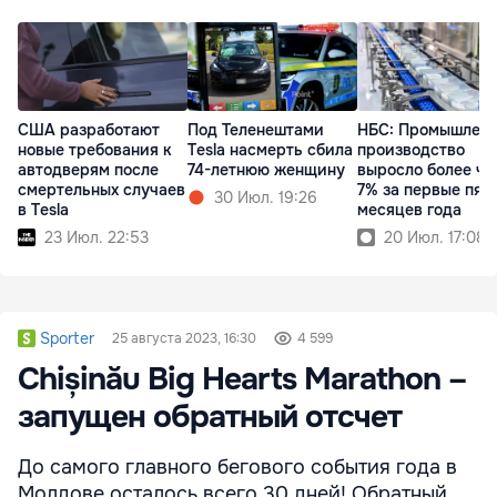
США разработают
Под Теленештами
НБС: Промышлен
новые требования к
Tesla насмерть сбила
производство
автодверям после
74-летнюю женщину
выросло более че
смертельных случаев
7% за первые пят
30 Июл. 19:26
в Tesla
месяцев года
23 Июл. 22:53
20 Июл. 17:08
Sporter
25 августа 2023, 16:30
4 599
Chișinău Big Hearts Marathon –
запущен обратный отсчет
До самого главного бегового события года в
Молдове осталось всего 30 дней! Обратный