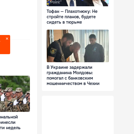
Тофан — Плахотнюку: Не
стройте планов, будете
сидеть в тюрьме
?
В Украине задержали
гражданина Молдовы:
помогал с банковским
мошенничеством в Чехии
ональной
ринесли
ти недель