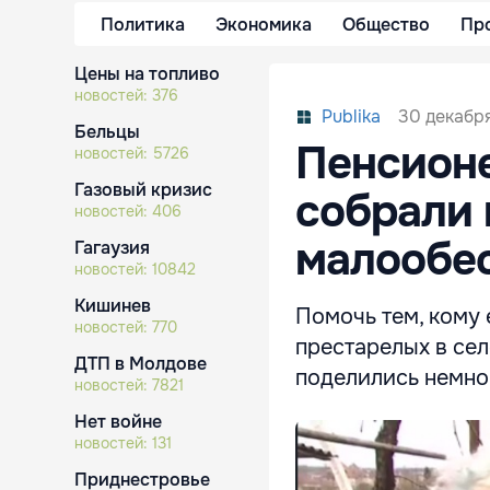
Политика
Экономика
Общество
Пр
Цены на топливо
новостей:
376
30 декабря
Publika
Бельцы
Пенсионе
новостей:
5726
Газовый кризис
собрали 
новостей:
406
малообе
Гагаузия
новостей:
10842
Кишинев
Помочь тем, кому
новостей:
770
престарелых в сел
ДТП в Молдове
поделились немно
новостей:
7821
Нет войне
новостей:
131
Приднестровье