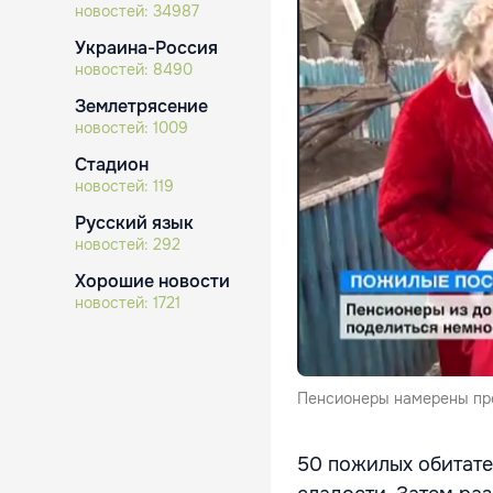
новостей:
34987
Украина-Россия
новостей:
8490
Землетрясение
новостей:
1009
Стадион
новостей:
119
Русский язык
новостей:
292
Хорошие новости
новостей:
1721
Пенсионеры намерены пре
50 пожилых обитате