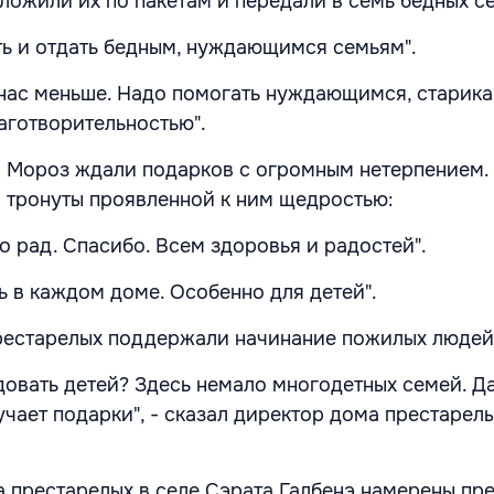
зложили их по пакетам и передали в семь бедных с
ь и отдать бедным, нуждающимся семьям".
т нас меньше. Надо помогать нуждающимся, старика
аготворительностью".
и Мороз ждали подарков с огромным нетерпением.
 тронуты проявленной к ним щедростью:
о рад. Спасибо. Всем здоровья и радостей".
ь в каждом доме. Особенно для детей".
рестарелых поддержали начинание пожилых людей
довать детей? Здесь немало многодетных семей. Д
учает подарки", - сказал директор дома престарел
 престарелых в селе Сэрата Галбенэ намерены пр