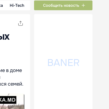
ка
Hi-Tech
Сообщить новость
ых
ие в доме
и
хся семей.