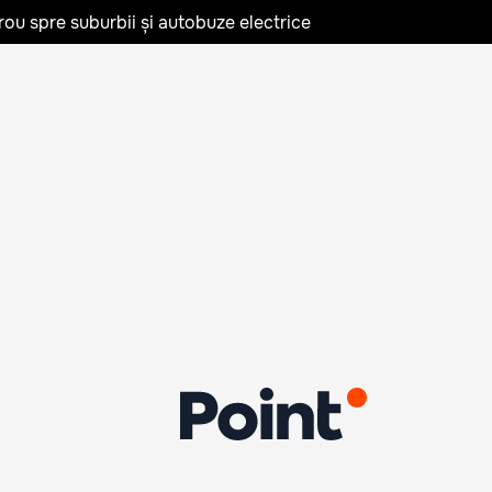
rou spre suburbii și autobuze electrice