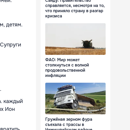
емей:
Санду: Правительство
справляется, несмотря на то,
что приняло страну в разгар
кризиса
м, детям.
 Супруги
ФАО: Мир может
столкнуться с волной
продовольственной
инфляции
.
а. каждый
ых Ион
Гружёная зерном фура
съехала с трассы в
евратить
Чимишлийском районе