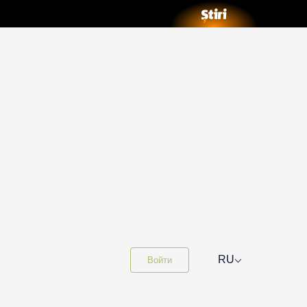
⌵
RU
Войти