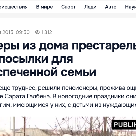
оисшествия
В мире
Спорт
Леди
Авто
Нау
 2015, 09:50
1 312
ры из дома престарел
посылки для
спеченной семьи
 еще труднее, решили пенсионеры, проживающ
е Сэрата Галбенэ. В новогодние праздники он
гим, имеющимся у них, с детьми из нуждающи