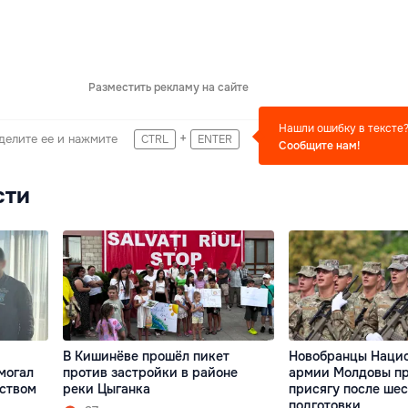
Разместить рекламу на сайте
Нашли ошибку в тексте
+
делите ее и нажмите
CTRL
ENTER
Сообщите нам!
сти
В Кишинёве прошёл пикет
Новобранцы Наци
могал
против застройки в районе
армии Молдовы п
ством
реки Цыганка
присягу после шес
подготовки