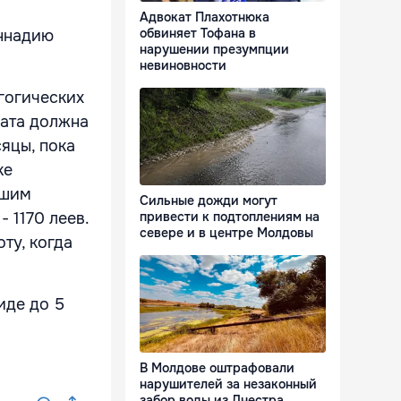
Адвокат Плахотнюка
обвиняет Тофана в
ннадию
нарушении презумпции
невиновности
гогических
лата должна
яцы, пока
ке
сшим
Сильные дожди могут
 1170 леев.
привести к подтоплениям на
севере и в центре Молдовы
ту, когда
иде до 5
В Молдове оштрафовали
нарушителей за незаконный
забор воды из Днестра