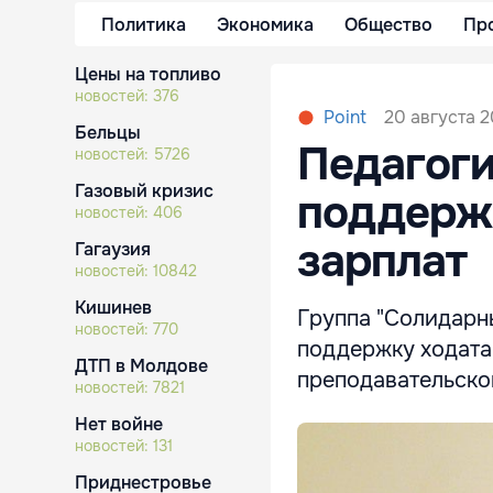
Политика
Экономика
Общество
Пр
Цены на топливо
новостей:
376
20 августа 2
Point
Бельцы
Педагоги
новостей:
5726
Газовый кризис
поддерж
новостей:
406
зарплат
Гагаузия
новостей:
10842
Кишинев
Группа "Солидарны
новостей:
770
поддержку ходата
ДТП в Молдове
преподавательско
новостей:
7821
Нет войне
новостей:
131
Приднестровье