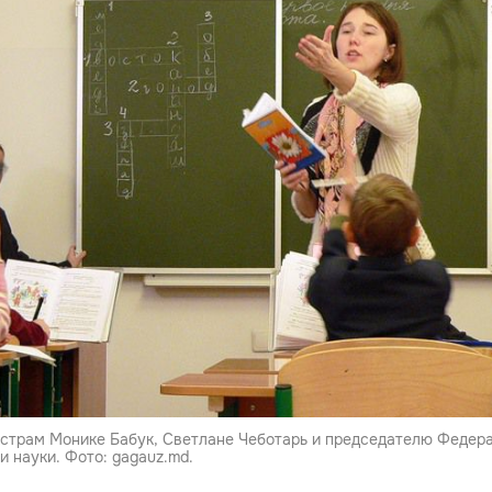
страм Монике Бабук, Светлане Чеботарь и председателю Федер
 науки. Фото: gagauz.md.