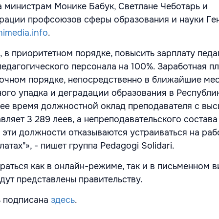
 министрам Монике Бабук, Светлане Чеботарь и
рации профсоюзов сферы образования и науки Ге
nimedia.info
.
 в приоритетном порядке, повысить зарплату педа
педагогического персонала на 100%. Заработная п
рочном порядке, непосредственно в ближайшие мес
ного упадка и деградации образования в Республи
ее время должностной оклад преподавателя с вы
ляет 3 289 леев, а непреподавательского состава -
 эти должности отказываются устраиваться на рабо
атах"», - пишет группа Pedagogi Solidari.
раться как в онлайн-режиме, так и в письменном в
удут представлены правительству.
ь подписана
здесь
.