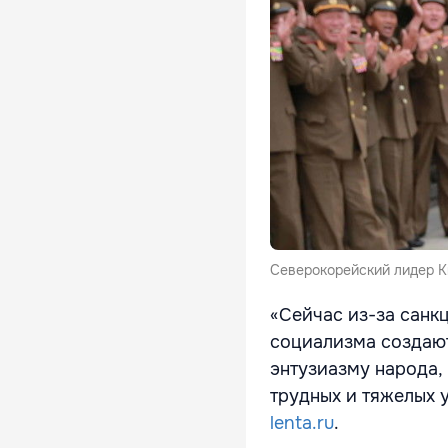
Северокорейский лидер К
«Сейчас из-за санк
социализма создают
энтузиазму народа,
трудных и тяжелых у
lenta.ru
.