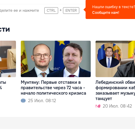
Нашли ошибку в тексте
+
делите ее и нажмите
CTRL
ENTER
Сообщите нам!
сти
аты
Мунтяну: Первые отставки в
Лебединский обви
%
правительстве через 72 часа -
формировании каб
начало политического кризиса
заказывает музыку
танцует
25 Июл. 08:12
20 Июл. 08:42