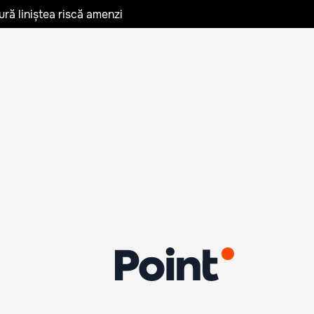
ură liniștea riscă amenzi