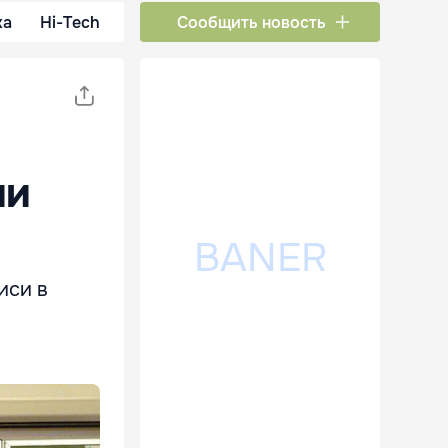
ка
Hi-Tech
Сообщить новость
ии
иси в