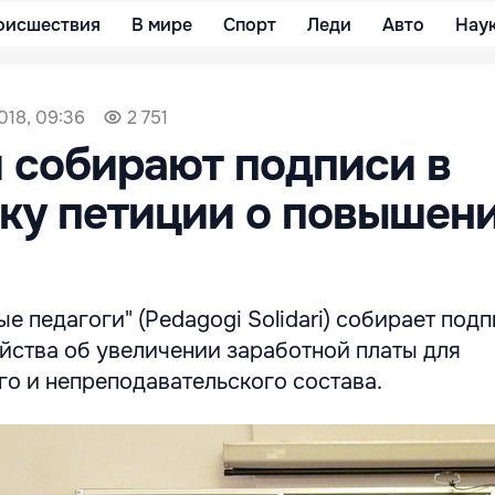
оисшествия
В мире
Спорт
Леди
Авто
Нау
018, 09:36
2 751
 собирают подписи в
ку петиции о повышен
е педагоги" (Pedagogi Solidari) собирает подп
йства об увеличении заработной платы для
го и непреподавательского состава.