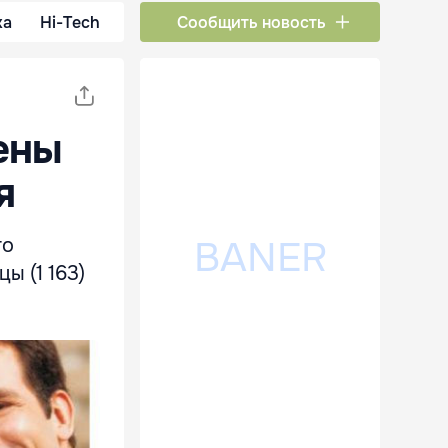
ка
Hi-Tech
Сообщить новость
ены
я
го
ы (1 163)