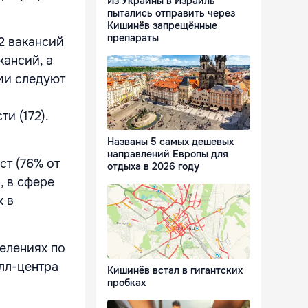
Из Украины в Израиль
пытались отправить через
Кишинёв запрещённые
препараты
2 вакансий
кансий, а
ими следуют
и (172).
Названы 5 самых дешевых
направлений Европы для
ст (76% от
отдыха в 2026 году
, в сфере
х в
елениях по
олл-центра
Кишинёв встал в гигантских
пробках