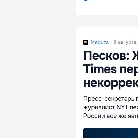
6 августа 
Meduza
Песков: 
Times пе
некорре
Пресс-секретарь 
журналист NYT пер
России все же яв