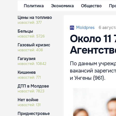
Политика
Экономика
Общество
Пр
Цены на топливо
новостей:
377
6 август
Moldpres
Бельцы
Около 11
новостей:
5726
Газовый кризис
Aгентств
новостей:
408
Гагаузия
По данным учрежд
новостей:
10842
вакансий зарегист
Кишинев
и Унгены (961).
новостей:
771
ДТП в Молдове
новостей:
7823
Нет войне
новостей:
131
Приднестровье