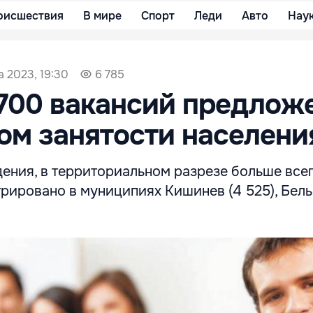
оисшествия
В мире
Спорт
Леди
Авто
Нау
а 2023, 19:30
6 785
 700 вакансий предлож
ом занятости населени
ения, в территориальном разрезе больше все
рировано в муниципиях Кишинев (4 525), Бельц