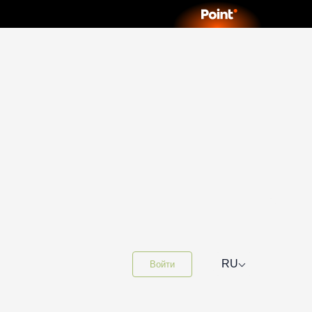
⌵
RU
Войти