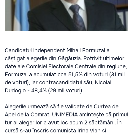
Candidatul independent Mihail Formuzal a
câștigat alegerile din Găgăuzia. Potrivit ultimelor
date ale Comisiei Electorale Centrale din regiune,
Formuzal a acumulat cca 51,5% din voturi (31 mii
de voturi), iar contracandidatul său, Nicolai
Dudoglo - 48,4% (29 mii voturi).
Alegerile urmează să fie validate de Curtea de
Apel de la Comrat. UNIMEDIA amintește că primul
tur al alegerilor a avut loc acum 2 săptămâni. În
cursă s-au înscris comunista Irina Vlah și