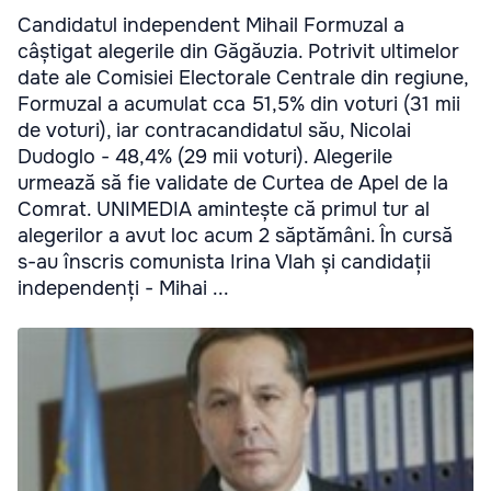
Candidatul independent Mihail Formuzal a
câștigat alegerile din Găgăuzia. Potrivit ultimelor
date ale Comisiei Electorale Centrale din regiune,
Formuzal a acumulat cca 51,5% din voturi (31 mii
de voturi), iar contracandidatul său, Nicolai
Dudoglo - 48,4% (29 mii voturi). Alegerile
urmează să fie validate de Curtea de Apel de la
Comrat. UNIMEDIA amintește că primul tur al
alegerilor a avut loc acum 2 săptămâni. În cursă
s-au înscris comunista Irina Vlah și candidații
independenți - Mihai ...