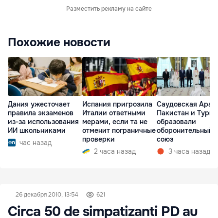
Разместить рекламу на сайте
Похожие новости
Дания ужесточает
Испания пригрозила
Саудовская Арав
правила экзаменов
Италии ответными
Пакистан и Турц
из-за использования
мерами, если та не
образовали
ИИ школьниками
отменит пограничные
оборонительный
проверки
союз
час назад
2 часа назад
3 часа назад
26 декабря 2010, 13:54
621
Circa 50 de simpatizanti PD au