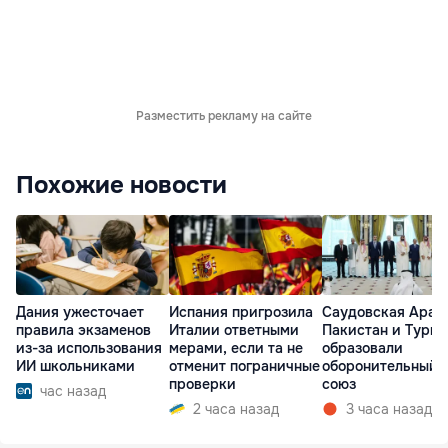
Разместить рекламу на сайте
Похожие новости
Дания ужесточает
Испания пригрозила
Саудовская Арав
правила экзаменов
Италии ответными
Пакистан и Турц
из-за использования
мерами, если та не
образовали
ИИ школьниками
отменит пограничные
оборонительный
проверки
союз
час назад
2 часа назад
3 часа назад