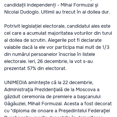
candidații independenți - Mihai Formuzal și
Nicolai Dudoglo. Ultimii au trecut în al doilea dur.
Potrivit legislației electorale, candidatul ales este
cel care a acumulat majoritatea voturilor din turul
al doilea de scrutin. Alegerile pot fi declarate
valabile dacă la ele vor participa mai mult de 1/3
din numărul persoanelor înscrise în listele
electorale. Ieri, 26 decembrie, la vot s-au
prezentat 57% din electorat.
UNIMEDIA amintește că la 22 decembrie,
Administraţia Prezidenţială de la Moscova a
găzduit ceremonia de premiere a başcanului
Găgăuziei, Mihail Formuzal. Acesta a fost decorat
cu "diploma de onoare a Președintelui Federaţiei