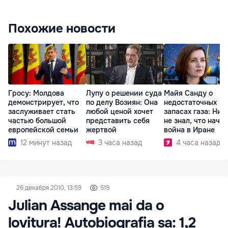
Похожие новости
Гросу: Молдова
Лупу о решении суда
Майя Санду о
демонстрирует, что
по делу Возиян: Она
недостаточных
заслуживает стать
любой ценой хочет
запасах газа: Ник
частью большой
представить себя
не знал, что начн
европейской семьи
жертвой
война в Иране
12 минут назад
3 часа назад
4 часа назад
26 декабря 2010, 13:59
519
Julian Assange mai da o
lovitura! Autobiografia sa: 1,2