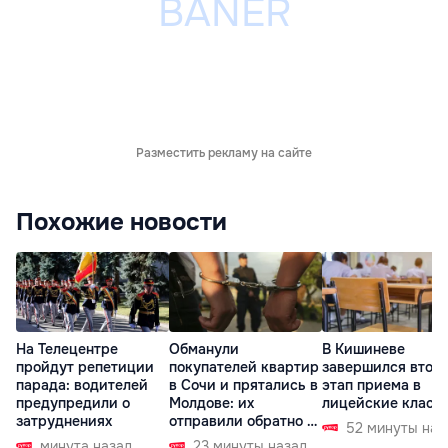
Разместить рекламу на сайте
Похожие новости
На Телецентре
Обманули
В Кишиневе
пройдут репетиции
покупателей квартир
завершился втор
парада: водителей
в Сочи и прятались в
этап приема в
предупредили о
Молдове: их
лицейские класс
затруднениях
отправили обратно в
52 минуты наз
РФ
минута назад
23 минуты назад