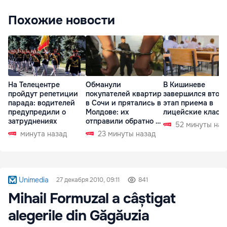
Похожие новости
На Телецентре
Обманули
В Кишиневе
пройдут репетиции
покупателей квартир
завершился втор
парада: водителей
в Сочи и прятались в
этап приема в
предупредили о
Молдове: их
лицейские класс
затруднениях
отправили обратно в
52 минуты наз
РФ
минута назад
23 минуты назад
Unimedia
27 декабря 2010, 09:11
841
Mihail Formuzal a câștigat
alegerile din Găgăuzia