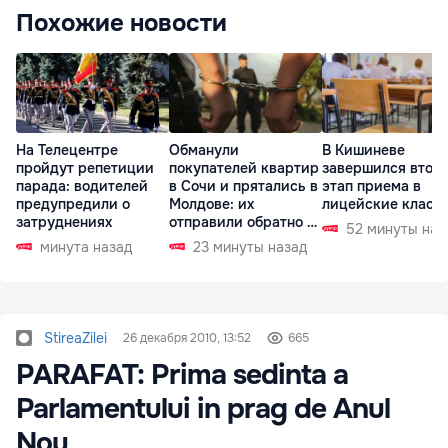
Похожие новости
На Телецентре
Обманули
В Кишиневе
пройдут репетиции
покупателей квартир
завершился втор
парада: водителей
в Сочи и прятались в
этап приема в
предупредили о
Молдове: их
лицейские класс
затруднениях
отправили обратно в
52 минуты наз
РФ
минута назад
23 минуты назад
StireaZilei
26 декабря 2010, 13:52
665
PARAFAT: Prima sedinta a
Parlamentului in prag de Anul
Nou