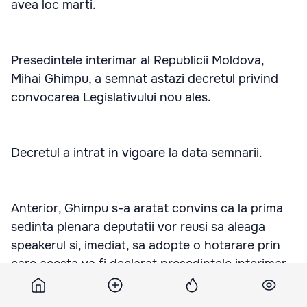
avea loc marti.
Presedintele interimar al Republicii Moldova,
Mihai Ghimpu, a semnat astazi decretul privind
convocarea Legislativului nou ales.
Decretul a intrat in vigoare la data semnarii.
Anterior, Ghimpu s-a aratat convins ca la prima
sedinta plenara deputatii vor reusi sa aleaga
speakerul si, imediat, sa adopte o hotarare prin
care acesta va fi declarat presedintele interimar
al tarii.
http://stireazilei.md/c-2167-6612,PARAFAT-