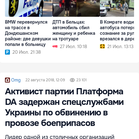
BMW перевернулся
ДТП в Бельцах:
В Комрате водите
на трассе в
автомобиль сбил
автобуса потерял
Дондюшанском
женщину и ребенка
сознание за руле
районе: две девушки
на тротуаре
врезался в дерев
попали в больницу
27 Июл. 10:18
21 Июл. 13:13
20 Июл. 21:38
Omg
22 августа 2018, 12:09
23 101
Активист партии Платформа
DA задержан спецслужбами
Украины по обвинению в
провозе боеприпасов
Лидер одной из столичных организаций