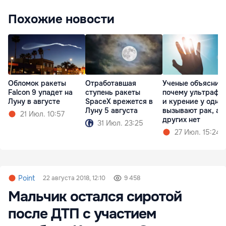
Похожие новости
Обломок ракеты
Отработавшая
Ученые объяснил
Falcon 9 упадет на
ступень ракеты
почему ультрафи
Луну в августе
SpaceX врежется в
и курение у одни
Луну 5 августа
вызывают рак, а у
21 Июл. 10:57
других нет
31 Июл. 23:25
27 Июл. 15:24
Point
22 августа 2018, 12:10
9 458
Мальчик остался сиротой
после ДТП с участием