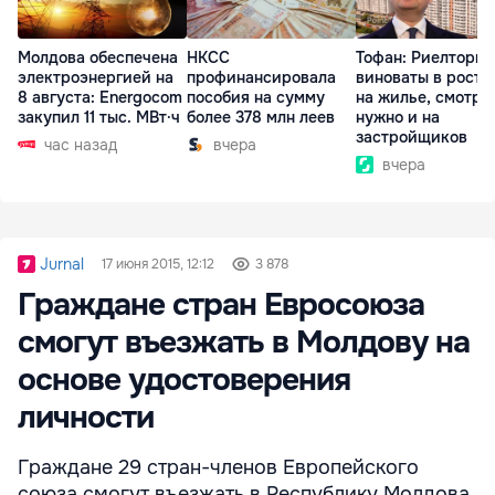
Молдова обеспечена
НКСС
Тофан: Риелторы 
электроэнергией на
профинансировала
виноваты в росте
8 августа: Energocom
пособия на сумму
на жилье, смотре
закупил 11 тыс. МВт·ч
более 378 млн леев
нужно и на
застройщиков
час назад
вчера
вчера
Jurnal
17 июня 2015, 12:12
3 878
Граждане стран Евросоюза
смогут въезжать в Молдову на
основе удостоверения
личности
Граждане 29 стран-членов Европейского
союза смогут въезжать в Республику Молдова