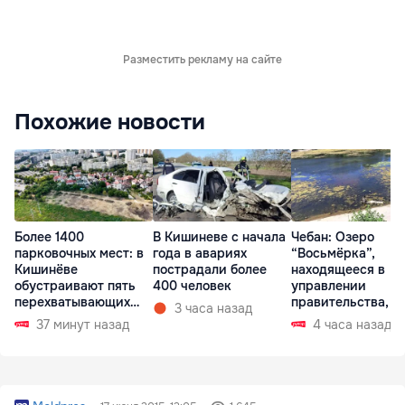
Разместить рекламу на сайте
Похожие новости
Более 1400
В Кишиневе с начала
Чебан: Озеро
парковочных мест: в
года в авариях
“Восьмёрка”,
Кишинёве
пострадали более
находящееся в
обустраивают пять
400 человек
управлении
перехватывающих
правительства, в
3 часа назад
парковок
запустении
37 минут назад
4 часа назад