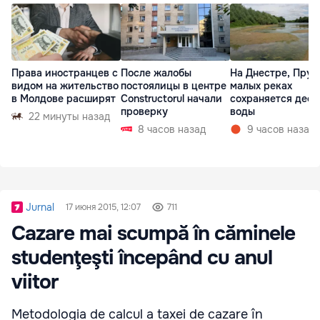
Права иностранцев с
После жалобы
На Днестре, Прут
видом на жительство
постоялицы в центре
малых реках
в Молдове расширят
Constructorul начали
сохраняется деф
проверку
воды
22 минуты назад
8 часов назад
9 часов назад
Jurnal
17 июня 2015, 12:07
711
Cazare mai scumpă în căminele
studenţeşti începând cu anul
viitor
Metodologia de calcul a taxei de cazare în