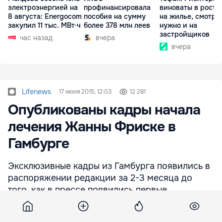
электроэнергией на
профинансировала
виноваты в росте
8 августа: Energocom
пособия на сумму
на жилье, смотре
закупил 11 тыс. МВт·ч
более 378 млн леев
нужно и на
застройщиков
час назад
вчера
вчера
Lifenews
17 июня 2015, 12:03
12 281
Опубликованы кадры начала
лечения Жанны Фриске в
Гамбурге
Эксклюзивные кадры из Гамбурга появились в
распоряжении редакции за 2-3 месяца до
того, как в прессе появились первые
сообщения о болезни Жанны Фриске.