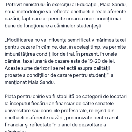
Potrivit ministrului în exerciţiu al Educaţiei, Maia Sandu,
noua metodologie va reflecta cheltuielile reale aferente
cazării, fapt care ar permite crearea unor condiţii mai
bune de funcţionare a căminelor studenţeşti.
„Modificarea nu va influenţa semnificativ mărimea taxei
pentru cazare în cămine, dar, în acelaşi timp, va permite
îmbunătăţirea condiţiilor de trai. În prezent, în unele
cămine, taxa lunară de cazare este de 19-20 de lei.
Aceste sume derizorii se reflectă asupra calităţii
proaste a condiţiilor de cazare pentru studenţi”, a
menţionat Maia Sandu.
Plata pentru chirie va fi stabilită pe categorii de locatari
la începutul fiecărui an financiar de către senatele
universitare sau consiliile profesorale, reieşind din
cheltuielile aferente cazării, preconizate pentru anul
financiar şi reflectate în planul de dezvoltare a
căminelor.