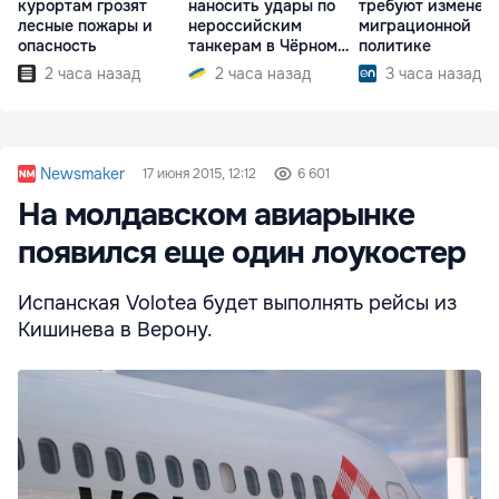
курортам грозят
наносить удары по
требуют изменен
лесные пожары и
нероссийским
миграционной
опасность
танкерам в Чёрном
политике
море
2 часа назад
2 часа назад
3 часа назад
Newsmaker
17 июня 2015, 12:12
6 601
На молдавском авиарынке
появился еще один лоукостер
Испанская Volotea будет выполнять рейсы из
Кишинева в Верону.