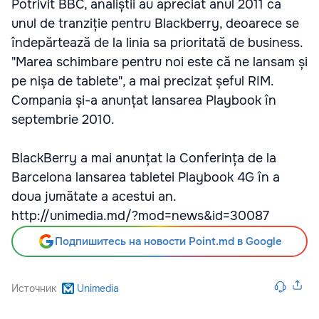
Potrivit BBC, analiștii au apreciat anul 2011 ca
unul de tranziție pentru Blackberry, deoarece se
îndepărtează de la linia sa prioritată de business.
"Marea schimbare pentru noi este că ne lansam și
pe nișa de tablete", a mai precizat șeful RIM.
Compania și-a anunțat lansarea Playbook în
septembrie 2010.
BlackBerry a mai anunțat la Conferința de la
Barcelona lansarea tabletei Playbook 4G în a
doua jumătate a acestui an.
http://unimedia.md/?mod=news&id=30087
Подпишитесь на новости Point.md в Google
Источник
Unimedia