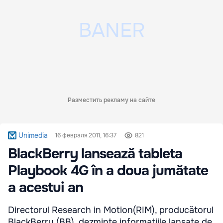
Разместить рекламу на сайте
Unimedia
16 февраля 2011, 16:37
821
BlackBerry lansează tableta
Playbook 4G în a doua jumătate
a acestui an
Directorul Research in Motion(RIM), producătorul
BlackBerry (BB), dezminte informațiile lansate de