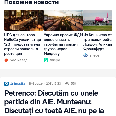
Похожие новости
НДС для сектора
Украина просит ЖДМ
Из Кишинева отк
HoReCa увеличат до
вдвое снизить
три новых рейса 
12%: представители
тарифы на транзит
Лондон, Аликанте
отрасли заявили о
грузов через
Франкфурт
росте цен
Молдову
вчера
час назад
вчера
Unimedia
16 февраля 2011, 16:33
559
Petrenco: Discutăm cu unele
partide din AIE. Munteanu:
Discutați cu toată AIE, nu pe la