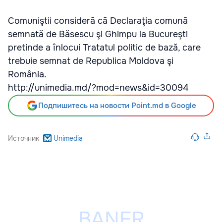
Comuniştii consideră că Declaraţia comună
semnată de Băsescu şi Ghimpu la Bucureşti
pretinde a înlocui Tratatul politic de bază, care
trebuie semnat de Republica Moldova şi
România.
http://unimedia.md/?mod=news&id=30094
Подпишитесь на новости Point.md в Google
Источник
Unimedia