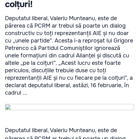
colțuri!
Deputatul liberal, Valeriu Munteanu, este de
părerea că PCRM ar trebui să poarte un dialog
constructiv cu toți reprezentanții AIE și nu doar
cu „unele partide”. Acesta i-a reproșat lui Grigore
Petrenco că Partidul Comuniștilor ignorează
unele formațiuni din cadrul Alianței și discută cu
altele „pe la colțuri”. „Acest lucru este foarte
periculos, discuțiile trebuie duse cu toți
reprezentanții AIE și nu cu fiecare pe la colțuri”, a
declarat deputatul liberal, astăzi, 16 februarie, în
cadrul ...
Deputatul liberal, Valeriu Munteanu, este de
părerea că PCRM ar trebui să poarte un dialog