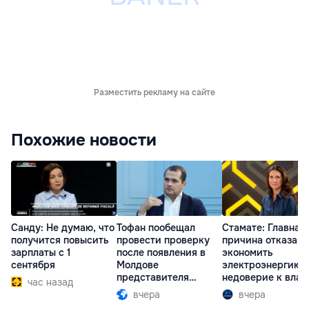
Разместить рекламу на сайте
Похожие новости
Санду: Не думаю, что
Тофан пообещал
Стамате: Главная
получится повысить
провести проверку
причина отказа
зарплаты с 1
после появления в
экономить
сентября
Молдове
электроэнергию 
представителя
недоверие к влас
час назад
Южной Осетии
вчера
вчера