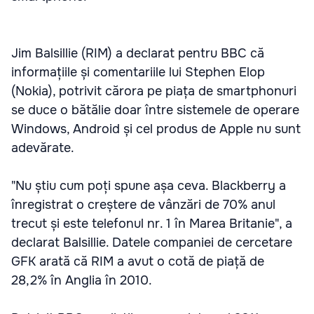
Jim Balsillie (RIM) a declarat pentru BBC că
informațiile și comentariile lui Stephen Elop
(Nokia), potrivit cărora pe piața de smartphonuri
se duce o bătălie doar între sistemele de operare
Windows, Android și cel produs de Apple nu sunt
adevărate.
"Nu știu cum poți spune așa ceva. Blackberry a
înregistrat o creștere de vânzări de 70% anul
trecut și este telefonul nr. 1 în Marea Britanie", a
declarat Balsillie. Datele companiei de cercetare
GFK arată că RIM a avut o cotă de piață de
28,2% în Anglia în 2010.