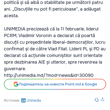
politică și să aibă o stabilitate pe următorii patru
ani. „Discuțiile nu pot fi periculoase”, a adăugat
acesta.
UNIMEDIA precizează că la 11 februarie, liderul
PCRM, Vladimir Voronin a declarat că poartă
discuții cu președintele liberal-democraților, lucru
confirmat și de către Vlad Filat. Liderii PL și PD au
declarat că acțiunile comuniștilor sunt orientate
spre dezbinarea AIE și ulterior, spre revenirea la
guvernare.
http://unimedia.md/?mod=news&id=30090
Подпишитесь на новости Point.md в Google
Источник
Unimedia