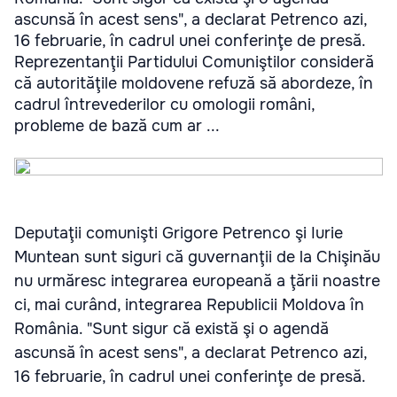
ascunsă în acest sens", a declarat Petrenco azi,
16 februarie, în cadrul unei conferinţe de presă.
Reprezentanţii Partidului Comuniştilor consideră
că autorităţile moldovene refuză să abordeze, în
cadrul întrevederilor cu omologii români,
probleme de bază cum ar ...
Deputaţii comunişti Grigore Petrenco şi Iurie
Muntean sunt siguri că guvernanţii de la Chişinău
nu urmăresc integrarea europeană a ţării noastre
ci, mai curând, integrarea Republicii Moldova în
România. "Sunt sigur că există şi o agendă
ascunsă în acest sens", a declarat Petrenco azi,
16 februarie, în cadrul unei conferinţe de presă.