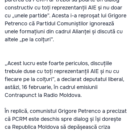
constructiv cu toți reprezentanții AIE și nu doar
cu „unele partide”. Acesta i-a reproșat lui Grigore
Petrenco că Partidul Comuniștilor ignorează
unele formațiuni din cadrul Alianței și discută cu
altele „pe la colțuri”.
„Acest lucru este foarte periculos, discuțiile
trebuie duse cu toți reprezentanții AIE și nu cu
fiecare pe la colțuri”, a declarat deputatul liberal,
astăzi, 16 februarie, în cadrul emisiunii
Contrapunct la Radio Moldova.
În replică, comunistul Grigore Petrenco a precizat
că PCRM este deschis spre dialog și își dorește
ca Republica Moldova să depășească criza