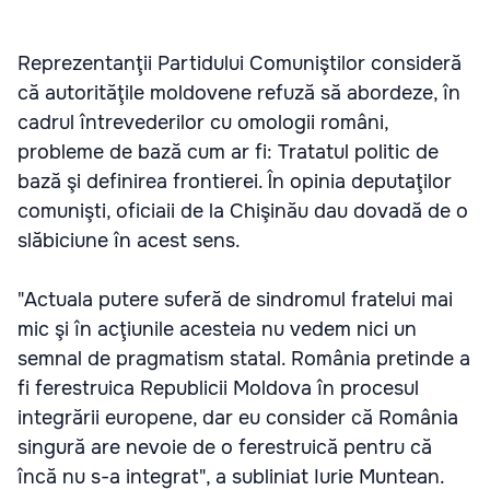
Reprezentanţii Partidului Comuniştilor consideră
că autorităţile moldovene refuză să abordeze, în
cadrul întrevederilor cu omologii români,
probleme de bază cum ar fi: Tratatul politic de
bază şi definirea frontierei. În opinia deputaţilor
comunişti, oficiaii de la Chişinău dau dovadă de o
slăbiciune în acest sens.
"Actuala putere suferă de sindromul fratelui mai
mic şi în acţiunile acesteia nu vedem nici un
semnal de pragmatism statal. România pretinde a
fi ferestruica Republicii Moldova în procesul
integrării europene, dar eu consider că România
singură are nevoie de o ferestruică pentru că
încă nu s-a integrat", a subliniat Iurie Muntean.