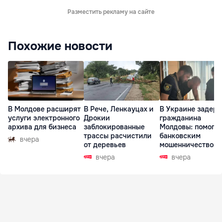
Разместить рекламу на сайте
Похожие новости
В Молдове расширят
В Рече, Ленкауцах и
В Украине задер
услуги электронного
Дрокии
гражданина
архива для бизнеса
заблокированные
Молдовы: помогал
трассы расчистили
банковским
вчера
от деревьев
мошенничеством 
Чехии
вчера
вчера