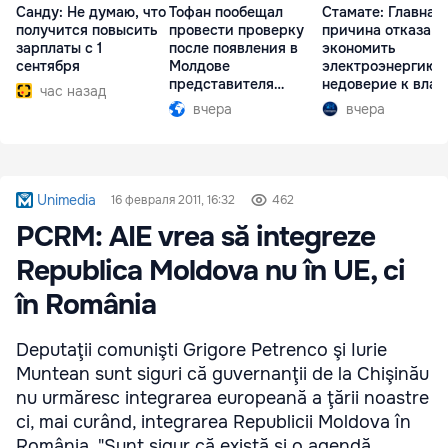
Санду: Не думаю, что
Тофан пообещал
Стамате: Главная
получится повысить
провести проверку
причина отказа
зарплаты с 1
после появления в
экономить
сентября
Молдове
электроэнергию 
представителя
недоверие к влас
час назад
Южной Осетии
вчера
вчера
Unimedia
16 февраля 2011, 16:32
462
PCRM: AIE vrea să integreze
Republica Moldova nu în UE, ci
în România
Deputaţii comunişti Grigore Petrenco şi Iurie
Muntean sunt siguri că guvernanţii de la Chişinău
nu urmăresc integrarea europeană a ţării noastre
ci, mai curând, integrarea Republicii Moldova în
România. "Sunt sigur că există şi o agendă