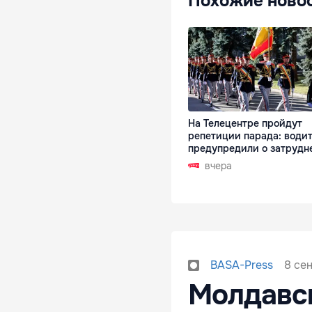
Похожие ново
На Телецентре пройдут
репетиции парада: води
предупредили о затрудн
вчера
8 се
BASA-Press
Молдавск