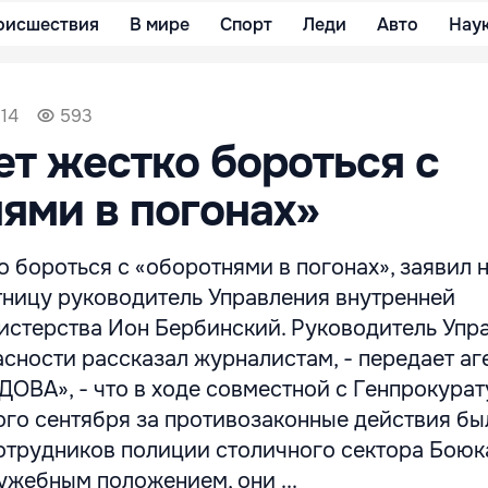
оисшествия
В мире
Спорт
Леди
Авто
Нау
:14
593
т жестко бороться с
ями в погонах»
 бороться с «оборотнями в погонах», заявил н
тницу руководитель Управления внутренней
истерства Ион Бербинский. Руководитель Упр
сности рассказал журналистам, - передает аг
ВА», - что в ходе совместной с Генпрокура
ого сентября за противозаконные действия бы
отрудников полиции столичного сектора Боюк
ужебным положением, они ...