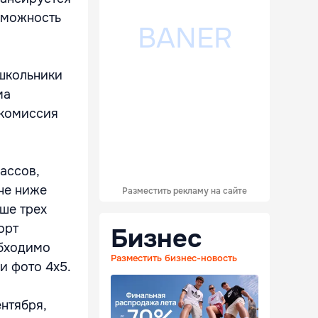
зможность
школьники
ма
 комиссия
ассов,
 не ниже
Разместить рекламу на сайте
ше трех
орт
Бизнес
обходимо
Разместить бизнес-новость
и фото 4x5.
ентября,