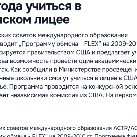
года учиться в
нском лицее
ких советов международного образования
одит „Программу обмена - FLEX” на 2009-201
ируется правительством США и предлагает 
ва возможность провести один академически
ах. Как сообщили в Министерстве просвещени
ные школьники смогут учиться в лицее в США
ье. Программа проводится на конкурсной осно
ет независимая комиссия из США. На первом .
их советов международного образования ACTR/A
у обмена - FLEX” на 2009-2010 гг. Программа фи