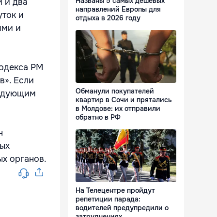
Названы 5 самых дешевых
 и два
направлений Европы для
уток и
отдыха в 2026 году
ями и
кодекса РМ
в». Если
Обманули покупателей
ледующим
квартир в Сочи и прятались
в Молдове: их отправили
обратно в РФ
н
ных
х органов.
На Телецентре пройдут
репетиции парада:
водителей предупредили о
затруднениях