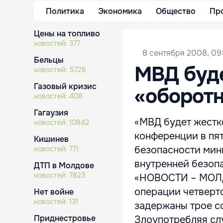
Политика
Экономика
Общество
Пр
Цены на топливо
новостей:
377
8 сентября 2008, 09
Бельцы
МВД буде
новостей:
5726
Газовый кризис
«оборотн
новостей:
408
Гагаузия
«МВД будет жестко
новостей:
10842
конференции в пя
Кишинев
безопасности мин
новостей:
771
внутренней безопа
ДТП в Молдове
новостей:
7823
«НОВОСТИ – МОЛДО
операции четверт
Нет войне
новостей:
131
задержаны трое с
Приднестровье
Злоупотребляя сл