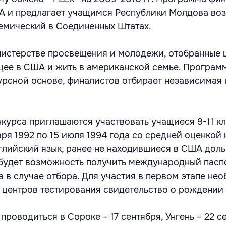
А и предлагает учащимся Республики Молдова во
емический в Соединенных Штатах.
нистерстве просвещения и молодежи, отобранные 
ицее в США и жить в американской семье. Програм
урсной основе, финалистов отбирает независимая
нкурса приглашаются участвовать учащиеся 9-11 кл
ря 1992 по 15 июля 1994 года со средней оценкой
глийский язык, ранее не находившиеся в США доль
 будет возможность получить международный пасп
 в случае отбора. Для участия в первом этапе не
з центров тестирования свидетельство о рождении 
проводиться в Сороке – 17 сентября, Унгень – 22 с