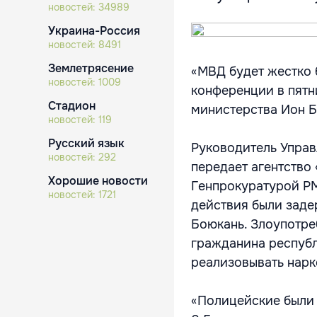
новостей:
34989
Украина-Россия
новостей:
8491
Землетрясение
«МВД будет жестко б
новостей:
1009
конференции в пятн
Стадион
министерства Ион Б
новостей:
119
Русский язык
Руководитель Управ
новостей:
292
передает агентство
Хорошие новости
Генпрокуратурой РМ
новостей:
1721
действия были заде
Боюкань. Злоупотре
гражданина республ
реализовывать нарк
«Полицейские были 