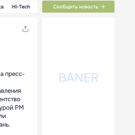
ка
Hi-Tech
Сообщить новость
а пресс-
авления
ентство
турой РМ
ли
ань.