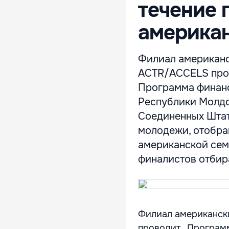
течение 
америка
Филиал американс
ACTR/ACCELS пров
Программа финанс
Республики Молдо
Соединенных Штат
молодежи, отобран
американской сем
финалистов отбира
Филиал американск
проводит „Программ