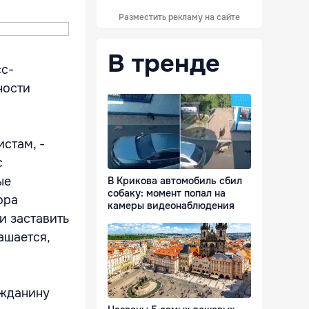
Разместить рекламу на сайте
В тренде
сс-
ности
стам, -
с
ые
В Крикова автомобиль сбил
собаку: момент попал на
ора
камеры видеонаблюдения
и заставить
ашается,
ажданину