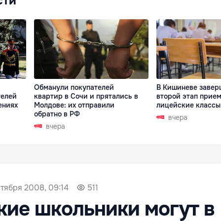
сти
Обманули покупателей
В Кишиневе завер
телей
квартир в Сочи и прятались в
второй этап прием
ениях
Молдове: их отправили
лицейские классы
обратно в РФ
вчера
вчера
нтября 2008, 09:14
511
ие школьники могут в