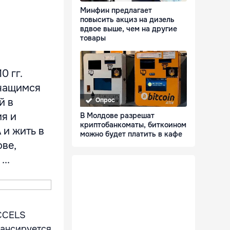
Минфин предлагает
повысить акциз на дизель
вдвое выше, чем на другие
товары
0 гг.
учащимся
й в
Опрос
я и
В Молдове разрешат
криптобанкоматы, биткоином
 и жить в
можно будет платить в кафе
ве,
..
CCELS
нансируется