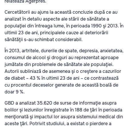
relateaza Agerpres.
Cercetătorii au ajuns la această concluzie după ce au
analizat în detaliu aspecte ale stării de sănătate a
populaţiei din întreaga lume, în perioada 1990 şi 2013. În
ultimii 23 de ani, principalele cauze al deteriorării
sănătăţii s-au schimbat considerabil.
În 2013, artritele, durerile de spate, depresia, anxietatea,
consumul de alcool şi droguri au reprezentat aproape
jumătate din problemele de sănătate ale populaţiei.
Autorii subliniază de asemenea şi o creştere a cazurilor
de diabet – 43 % în ultimii 23 de ani – ce contrastează
cu procentul deceselor generate de această boală de
doar 9 %.
GBD a analizat 35.620 de surse de informaţie asupra
bolilor şi leziunilor înregistrate în 188 de ţări în perioada
menţionată şi impactul lor asupra sistemului medical din
aceste ţări. Potrivit studiului, a existat o pierdere a