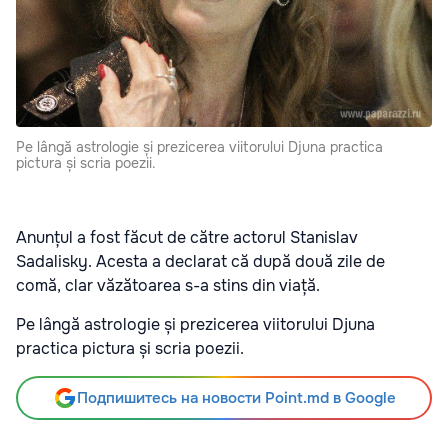
Pe lângă astrologie și prezicerea viitorului Djuna practica
pictura și scria poezii.
Anunțul a fost făcut de către actorul Stanislav
Sadalisky. Acesta a declarat că după două zile de
comă, clar văzătoarea s-a stins din viață.
Pe lângă astrologie și prezicerea viitorului Djuna
practica pictura și scria poezii.
Подпишитесь на новости Point.md в Google