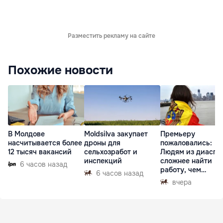
Разместить рекламу на сайте
Похожие новости
В Молдове
Moldsilva закупает
Премьеру
насчитывается более
дроны для
пожаловались:
12 тысяч вакансий
сельхозработ и
Людям из диаспо
инспекций
сложнее найти
6 часов назад
работу, чем
6 часов назад
гастарбайтерам
вчера