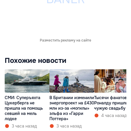
Разместить рекламу на сайте
Похожие новости
СМИ: Суперъяхта
Тысячи фанатов
В Британии изменили
Цукерберга не
Роналду пришли 
энергопроект на £430
пришла на помощь
чужую свадьбу
млн из-за «могилы»
севшей на мель
эльфа из «Гарри
4 часа назад
лодке
Поттера»
3 часа назад
3 часа назад