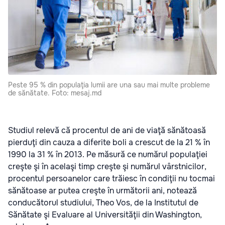
Peste 95 % din populaţia lumii are una sau mai multe probleme
de sănătate. Foto: mesaj.md
Studiul relevă că procentul de ani de viaţă sănătoasă
pierduţi din cauza a diferite boli a crescut de la 21 % în
1990 la 31 % în 2013. Pe măsură ce numărul populaţiei
creşte şi în acelaşi timp creşte şi numărul vârstnicilor,
procentul persoanelor care trăiesc în condiţii nu tocmai
sănătoase ar putea creşte în următorii ani, notează
conducătorul studiului, Theo Vos, de la Institutul de
Sănătate şi Evaluare al Universităţii din Washington,