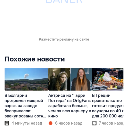
Разместить рекламу на сайте
Похожие новости
В Болгарии
Актриса из "Гарри
В Греции
прогремел мощный
Поттера" на OnlyFans
правительство
взрыв на заводе
заработала больше,
готовит продукто
боеприпасов:
чем за всю карьеру в
ваучеры по 40 ев
эвакуированы сотни
кино
для 200 000 чело
людей
4 минуты назад
6 часов назад
7 часов назад