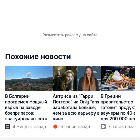
Разместить рекламу на сайте
Похожие новости
В Болгарии
Актриса из "Гарри
В Греции
прогремел мощный
Поттера" на OnlyFans
правительство
взрыв на заводе
заработала больше,
готовит продукто
боеприпасов:
чем за всю карьеру в
ваучеры по 40 ев
эвакуированы сотни
кино
для 200 000 чело
людей
4 минуты назад
6 часов назад
7 часов назад