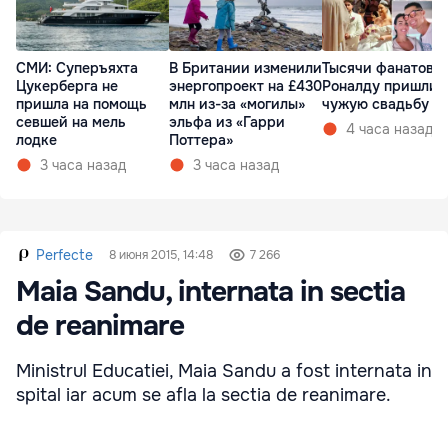
СМИ: Суперъяхта
Тысячи фанатов
В Британии изменили
Цукерберга не
Роналду пришли 
энергопроект на £430
пришла на помощь
чужую свадьбу
млн из-за «могилы»
севшей на мель
эльфа из «Гарри
4 часа назад
лодке
Поттера»
3 часа назад
3 часа назад
Perfecte
8 июня 2015, 14:48
7 266
Maia Sandu, internata in sectia
de reanimare
Ministrul Educatiei, Maia Sandu a fost internata in
spital iar acum se afla la sectia de reanimare.