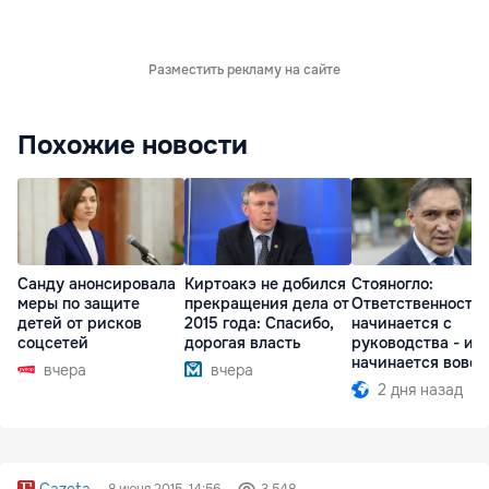
Разместить рекламу на сайте
Похожие новости
Санду анонсировала
Киртоакэ не добился
Стояногло:
меры по защите
прекращения дела от
Ответственность
детей от рисков
2015 года: Спасибо,
начинается с
соцсетей
дорогая власть
руководства - ил
начинается вовсе
вчера
вчера
2 дня назад
Gazeta
8 июня 2015, 14:56
3 548