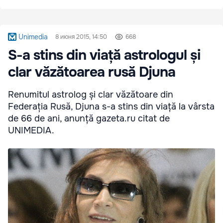
Unimedia
8 июня 2015, 14:50
668
S-a stins din viață astrologul și
clar văzătoarea rusă Djuna
Renumitul astrolog și clar văzătoare din
Federația Rusă, Djuna s-a stins din viață la vârsta
de 66 de ani, anunță gazeta.ru citat de
UNIMEDIA.