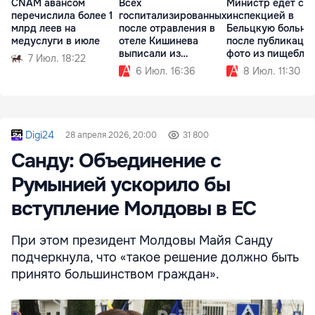
CNAM авансом
Всех
Министр едет с
перечислила более 1
госпитализированных
инспекцией в
млрд леев на
после отравления в
Бельцкую больни
медуслуги в июле
отеле Кишинева
после публикаци
выписали из
фото из пищебло
7 Июл. 18:22
больницы
6 Июл. 16:36
8 Июл. 11:30
Digi24
28 апреля 2026, 20:00
31 800
Санду: Объединение с
Румынией ускорило бы
вступление Молдовы в ЕС
При этом президент Молдовы Майя Санду
подчеркнула, что «такое решение должно быть
принято большинством граждан».