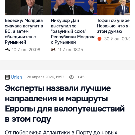
Бэсеску: Молдова
Никушор Дан
Тофан об унире:
сначала вступит в
выступил за
Неважно, что я об
ЕС, а затем
"разумный союз"
этом думаю
объединится с
Республики Молдова
30 Июл. 09:01
Румынией
с Румынией
10 Июл. 20:08
11 Июл. 18:15
Unian
28 апреля 2026, 19:52
10 451
Эксперты назвали лучшие
направления и маршруты
Европы для велопутешествий
в этом году
От побережья Атлантики в Порту до новых