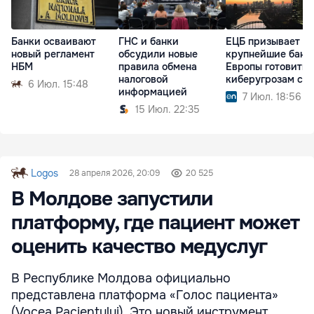
Банки осваивают
ГНС и банки
ЕЦБ призывает
новый регламент
обсудили новые
крупнейшие банк
НБМ
правила обмена
Европы готовитьс
налоговой
киберугрозам с 
6 Июл. 15:48
информацией
7 Июл. 18:56
15 Июл. 22:35
Logos
28 апреля 2026, 20:09
20 525
В Молдове запустили
платформу, где пациент может
оценить качество медуслуг
В Республике Молдова официально
представлена платформа «Голос пациента»
(Vocea Pacientului). Это новый инструмент