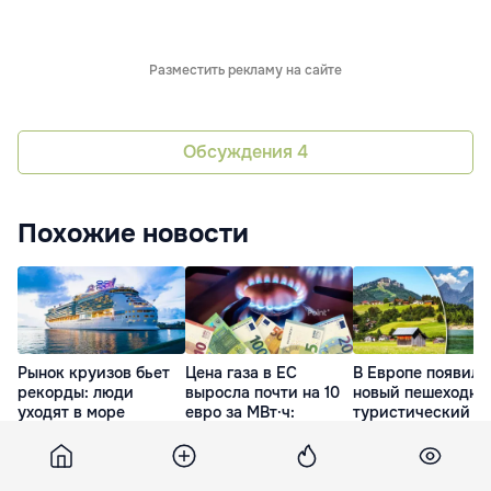
Разместить рекламу на сайте
Обсуждения
4
Похожие новости
Рынок круизов бьет
Цена газа в ЕС
В Европе появилс
рекорды: люди
выросла почти на 10
новый пешеходны
уходят в море
евро за МВт·ч:
туристический
вопреки всем
Energocom ожидает
маршрут,
кризисам
снижение к ноябрю
охвативший шест
стран
26 Июл. 22:00
20 Июл. 21:27
20 Июл. 20:54