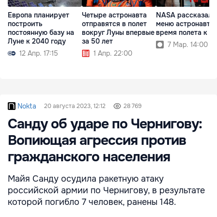
Европа планирует
Четыре астронавта
NASA рассказало
построить
отправятся в полет
меню астронавтов
постоянную базу на
вокруг Луны впервые
время полета к Л
Луне к 2040 году
за 50 лет
7 Мар. 14:00
12 Апр. 17:15
1 Апр. 22:00
Nokta
20 августа 2023, 12:12
28 769
Санду об ударе по Чернигову:
Вопиющая агрессия против
гражданского населения
Майя Санду осудила ракетную атаку
российской армии по Чернигову, в результате
которой погибло 7 человек, ранены 148.