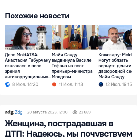
Похожие новости
Дело MoldATSA:
Майя Санду
Кожокару: MoldA
Анастасия Табурчану
выдвинула Василе
могут обязать
оказалась в поле
Тофана на пост
вернуть деньги
зрения
премьер-министра
двоюродной сест
антикоррупционных
Молдовы
Майи Санду
органов
8 Июл. 14:20
11 Июл. 11:13
12 Июл. 19:15
Zdg
20 августа 2023, 12:00
23 889
Женщина, пострадавшая в
ДТП: Надеюсь, мы почувствуем