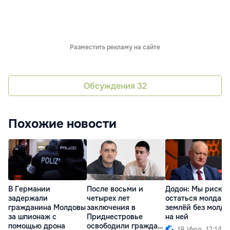
Разместить рекламу на сайте
Обсуждения
32
Похожие новости
В Германии
После восьми и
Додон: Мы риску
задержали
четырех лет
остаться молдав
гражданина Молдовы
заключения в
землёй без молда
за шпионаж с
Приднестровье
на ней
помощью дрона
освободили граждан
18 Июл. 12:14