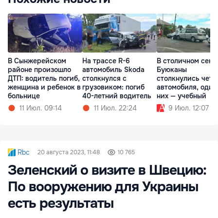
В Сынжерейском
На трассе R-6
В столичном сект
районе произошло
автомобиль Skoda
Буюканы
ДТП: водитель погиб,
столкнулся с
столкнулись чет
женщина и ребенок в
грузовиком: погиб
автомобиля, один
больнице
40-летний водитель
них — учебный
11 Июл. 09:14
11 Июл. 22:24
9 Июл. 12:07
Rbc
20 августа 2023, 11:48
10 765
Зеленский о визите в Швецию:
По вооружению для Украины
есть результаты