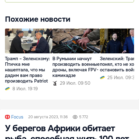
Похожие новости
Трамп – Зеленскому:
В Румынии начнут
Зеленский: Трамп
Птичка мне
производить военные
понял, кто не хоче
нашептала, что мы
дроны, включая FPV-
остановить войну
дадим вам право
камикадзе
25 Июл. 09:36
производить Patriot
29 Июл. 09:50
8 Июл. 19:19
Focus
20 августа 2023, 11:36
5 772
У берегов Африки обитает
рыба, способная жить 100 лет