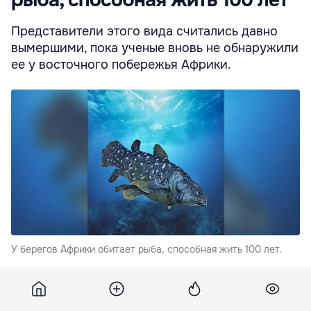
Представители этого вида считались давно
вымершими, пока ученые вновь не обнаружили
ее у восточного побережья Африки.
У берегов Африки обитает рыба, способная жить 100 лет.
Латимерия западной части Индийского океана или
латимерия африканская (Latimeria chalumnae)