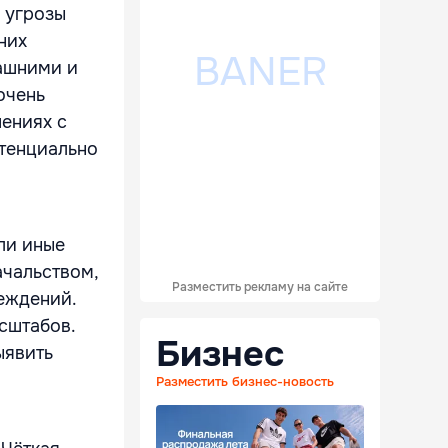
 угрозы
них
машними и
очень
шениях с
отенциально
ли иные
ачальством,
Разместить рекламу на сайте
еждений.
асштабов.
Бизнес
ыявить
Разместить бизнес-новость