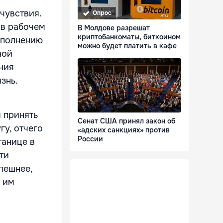
чувствия.
Опрос
 в рабочем
В Молдове разрешат
криптобанкоматы, биткоином
ыполнению
можно будет платить в кафе
ной
ния
знь.
 принять
Сенат США принял закон об
гу, отчего
«адских санкциях» против
России
танице в
ти
пешнее,
е им
.