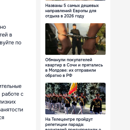
Названы 5 самых дешевых
направлений Европы для
отдыха в 2026 году
ьно
тей в
вуйте по
Обманули покупателей
квартир в Сочи и прятались
в Молдове: их отправили
обратно в РФ
ительные
 работе с
лизких
занятости
ся
На Телецентре пройдут
репетиции парада:
водителей предупредили о