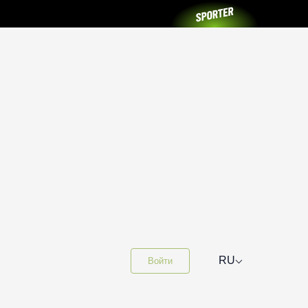
⌵
RU
Войти