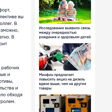
форт,
ллективе вы
оллег. В
Исследование выявило связь
озможно,
между очередностью
атно. В
рождения и здоровьем детей
оит
 рабочих
ные и
Минфин предлагает
повысить акциз на дизель
отивы,
вдвое выше, чем на другие
льства и
товары
ело обходя
тролем.