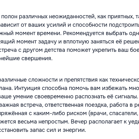
полон различных неожиданностей, как приятных, т
 зависит от ваших усилий и способности подстроит
ужный момент времени. Рекомендуется выбрать одн
оящий момент задачу и вплотную заняться её реше
стреча с другом детства поможет укрепить ваш бо
ьнейшие свершения.
азличные сложности и препятствия как техническог
лана. Интуиция способна помочь вам избежать мн
ваше умение своевременно распознать её сигналы.
важная встреча, ответственная поездка, работа в 
пряжённая с каким-либо риском (врачи, спасатели
окажется весьма непростым. Вечер располагает к уе
становить запас сил и энергии.