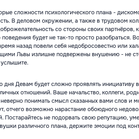
орые сложности психологического плана - диском
сть. В деловом окружении, а также в трудовом ко
оброжелательность со стороны своих партнёров, к
 поведения будет не так-то просто разобраться. В
время назад повели себя недобросовестно или хал
щими Львы излишне подвержены внушению - не ст
 услышите.
о дня Девам будет сложно проявлять инициативу в
 личных отношений. Ваше начальство, коллеги, род
 неверно понимать смысл сказанных вами слов и м
т, отчего возможно нарастание обоюдного недово
й. Постарайтесь не подорвать свою репутацию, ум
вушки различного плана, держите эмоции под кон