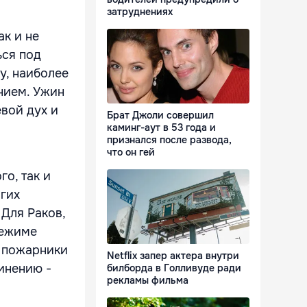
затруднениях
ак и не
ься под
у, наиболее
нием. Ужин
евой дух и
Брат Джоли совершил
каминг-аут в 53 года и
признался после развода,
что он гей
о, так и
огих
 Для Раков,
режиме
, пожарники
Netflix запер актера внутри
динению -
билборда в Голливуде ради
рекламы фильма