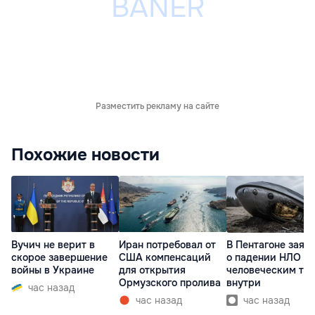
Разместить рекламу на сайте
Похожие новости
Вучич не верит в
Иран потребовал от
В Пентагоне заяв
скорое завершение
США компенсаций
о падении НЛО с
войны в Украине
для открытия
человеческим те
Ормузского пролива
внутри
час назад
час назад
час назад