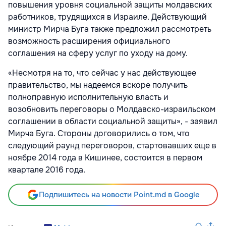
повышения уровня социальной защиты молдавских
работников, трудящихся в Израиле. Действующий
министр Мирча Буга также предложил рассмотреть
возможность расширения официального
соглашения на сферу услуг по уходу на дому.
«Несмотря на то, что сейчас у нас действующее
правительство, мы надеемся вскоре получить
полноправную исполнительную власть и
возобновить переговоры о Молдавско-израильском
соглашении в области социальной защиты», - заявил
Мирча Буга. Стороны договорились о том, что
следующий раунд переговоров, стартовавших еще в
ноябре 2014 года в Кишинее, состоится в первом
квартале 2016 года.
Подпишитесь на новости Point.md в Google