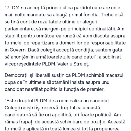
"PLDM nu acceptă principiul ca partidul care are cele
mai multe mandate sa aleagă primul funcția. Trebuie să
se țină cont de rezultatele ultimelor alegeri
parlamentare, să mergem pe principiul continuității. Am
stabilit pentru următoarea rundă că vom discuta asupra
formulei de repartizare a domeniilor de responsabilitate
în Guvern. Dacă colegii acceptă condiția, suntem gata
să anunțăm în următoarele zile candidatul", a subliniat
vicepreședintele PLDM, Valeriu Streleț.
Democraţii şi liberalii susţin că PLDM schimbă macazul,
după ce în ultimele săptămâni insista asupra unui
candidat neafiliat politic la funcţia de premier.
"Este dreptul PLDM de a nominaliza un candidat.
Colegii noiştri îşi rezervă dreptul ca această
candidatură să fie ori apolitică, ori foarte politică. Am
rămas frapaţi de această schimbare de poziţie. Această
formulă e aplicată în toată lumea şi tot la propunerea