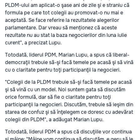
PLDM-ului am aplicat-o şase ani de zile şi e straniu că
formula pe care tot colegii au promovat-o nu mai e
aceptată. Se face referire la rezultatele alegerilor
parlamentare. Dar vreau să menționez că aceste
rezultate nu au stat la baza negocierilor din luna iulie
curent", a precizat Lupu.
Totodată, liderul PDM, Marian Lupu, a spus că liberal-
democraţii trebuie să-şi facă temele pe acasă şi să vină
cu o claritate pentru toţi participanţii la negocieri.
"Colegii de la PLDM trebuie să-şi facă temele pe acasă
şi să vină cu un model. Noi suntem gata să discutăm
orice formulă, dar să fie o claritate pentru toţi
participanţii la negocieri. Discutăm, trebuie să ieşim din
starea de confuz şi să înţelegem ce doresc cu adevărat
colegii din PLDM", a adăugat Marian Lupu.
Totodată, liderul PDM a spus că discuţiile vor continua
şi mâine: "Mâine vom continua să discutăm, e geru să le