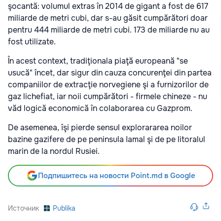
şocantă: volumul extras în 2014 de gigant a fost de 617
miliarde de metri cubi, dar s-au găsit cumpărători doar
pentru 444 miliarde de metri cubi. 173 de miliarde nu au
fost utilizate.
În acest context, tradiţionala piaţă europeană "se
usucă" încet, dar sigur din cauza concurenţei din partea
companiilor de extracţie norvegiene şi a furnizorilor de
gaz lichefiat, iar noii cumpărători - firmele chineze - nu
văd logică economică în colaborarea cu Gazprom.
De asemenea, îşi pierde sensul explorararea noilor
bazine gazifere de pe peninsula Iamal şi de pe litoralul
marin de la nordul Rusiei.
Подпишитесь на новости Point.md в Google
Источник
Publika