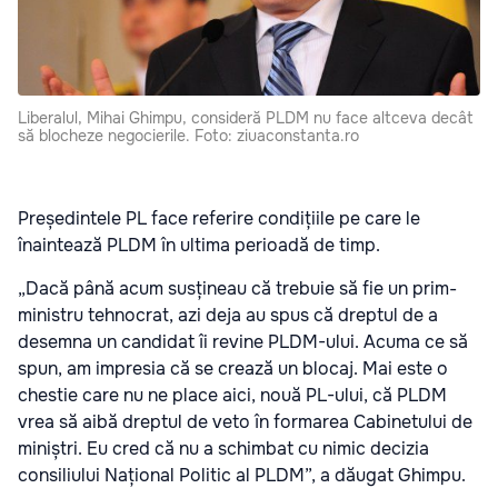
Liberalul, Mihai Ghimpu, consideră PLDM nu face altceva decât
să blocheze negocierile. Foto: ziuaconstanta.ro
Președintele PL face referire condițiile pe care le
înaintează PLDM în ultima perioadă de timp.
„Dacă până acum susțineau că trebuie să fie un prim-
ministru tehnocrat, azi deja au spus că dreptul de a
desemna un candidat îi revine PLDM-ului. Acuma ce să
spun, am impresia că se crează un blocaj. Mai este o
chestie care nu ne place aici, nouă PL-ului, că PLDM
vrea să aibă dreptul de veto în formarea Cabinetului de
miniștri. Eu cred că nu a schimbat cu nimic decizia
consiliului Național Politic al PLDM”, a dăugat Ghimpu.