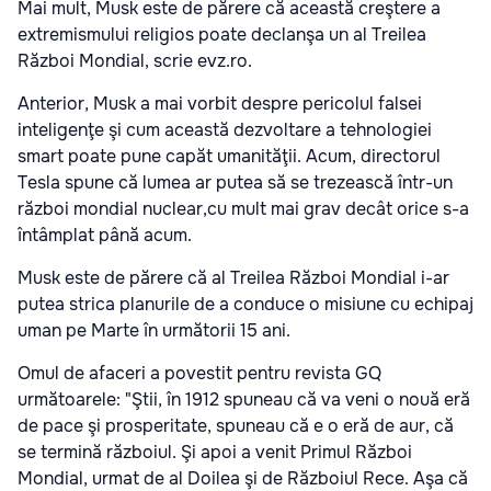
Mai mult, Musk este de părere că această creştere a
extremismului religios poate declanşa un al Treilea
Război Mondial, scrie evz.ro.
Anterior, Musk a mai vorbit despre pericolul falsei
inteligenţe şi cum această dezvoltare a tehnologiei
smart poate pune capăt umanităţii. Acum, directorul
Tesla spune că lumea ar putea să se trezească într-un
război mondial nuclear,cu mult mai grav decât orice s-a
întâmplat până acum.
Musk este de părere că al Treilea Război Mondial i-ar
putea strica planurile de a conduce o misiune cu echipaj
uman pe Marte în următorii 15 ani.
Omul de afaceri a povestit pentru revista GQ
următoarele: "Ştii, în 1912 spuneau că va veni o nouă eră
de pace şi prosperitate, spuneau că e o eră de aur, că
se termină războiul. Şi apoi a venit Primul Război
Mondial, urmat de al Doilea şi de Războiul Rece. Aşa că