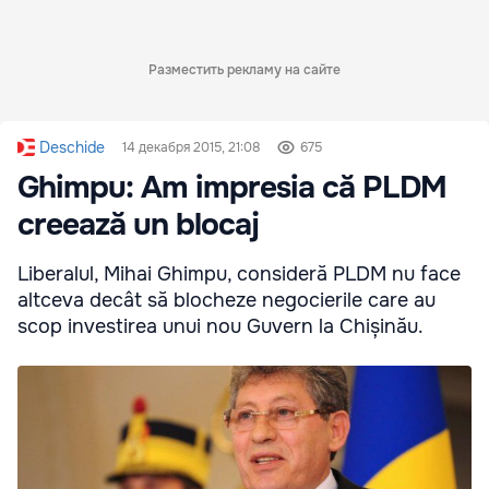
Разместить рекламу на сайте
Deschide
14 декабря 2015, 21:08
675
Ghimpu: Am impresia că PLDM
creează un blocaj
Liberalul, Mihai Ghimpu, consideră PLDM nu face
altceva decât să blocheze negocierile care au
scop investirea unui nou Guvern la Chișinău.