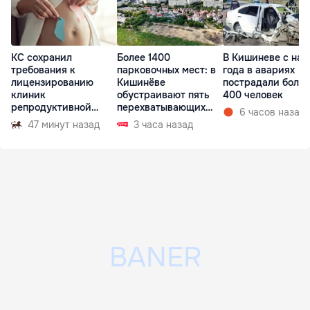
КС сохранил
Более 1400
В Кишиневе с нач
требования к
парковочных мест: в
года в авариях
лицензированию
Кишинёве
пострадали более
клиник
обустраивают пять
400 человек
репродуктивной
перехватывающих
6 часов назад
медицины
парковок
47 минут назад
3 часа назад