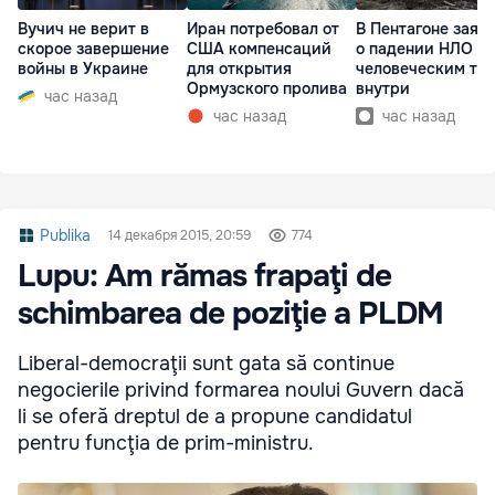
Вучич не верит в
Иран потребовал от
В Пентагоне заяв
скорое завершение
США компенсаций
о падении НЛО с
войны в Украине
для открытия
человеческим те
Ормузского пролива
внутри
час назад
час назад
час назад
Publika
14 декабря 2015, 20:59
774
Lupu: Am rămas frapaţi de
schimbarea de poziţie a PLDM
Liberal-democraţii sunt gata să continue
negocierile privind formarea noului Guvern dacă
li se oferă dreptul de a propune candidatul
pentru funcţia de prim-ministru.