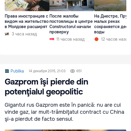
Права иностранцев с
После жалобы
На Днестре, Прут
видом на жительство
постоялицы в центре
малых реках
в Молдове расширят
Constructorul начали
сохраняется деф
проверку
воды
3 часа назад
11 часов назад
12 часов назад
Publika
14 декабря 2015, 21:03
651
Gazprom îşi pierde din
potenţialul geopolitic
Gigantul rus Gazprom este în panică: nu are cui
vinde gaz, iar mult-trâmbiţatul contract cu China
şi-a pierdut de facto sensul.