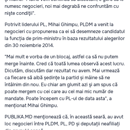
numesc negocieri, noi mai degrabă ne confruntăm cu
nişte condiţii".
Potrivit liderului PL, Mihai Ghimpu, PLDM a venit la
negocieri cu propunerea ca ei să desemneze candidatul
la funcția de prim-ministru în baza rezultatului alegerilor
din 30 noiembrie 2014.
"Mai mult e vorba de un blocaj, astfel ca să nu putem
merge înainte. Cred că toată lumea observă acest lucru.
Dicutăm, discutăm dar rezultat nu avem. Mai urmează
ca fiecare să aibă ședințe la partid și mâine să ne
întâlnim din nou. Eu chiar am glumit azi şi am spus că
poate mergem cu cei care au cel mai mic număr de
mandate. Poate începem cu PL-ul de data asta", a
menționat Mihai Ghimpu.
PUBLIKA.MD menţionează că, în această seară, au avut
loc negocieri între PLDM, PL, PD și deputații neafiliați