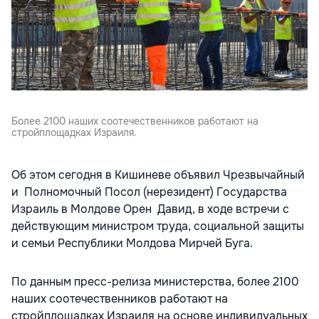
Более 2100 наших соотечественников работают на
стройплощадках Израиля.
Об этом сегодня в Кишиневе объявил Чрезвычайный
и Полномочный Посол (нерезидент) Государства
Израиль в Молдове Орен Давид, в ходе встречи с
действующим министром труда, социальной защиты
и семьи Республики Молдова Мирчей Буга.
По данным пресс-релиза министерства, более 2100
наших соотечественников работают на
стройплощадках Израиля на основе индивидуальных