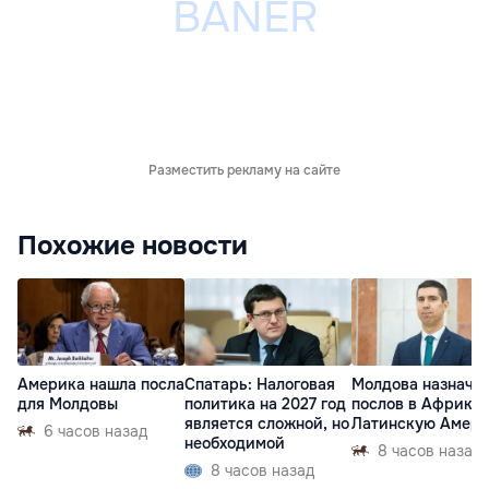
Разместить рекламу на сайте
Похожие новости
Америка нашла посла
Спатарь: Налоговая
Молдова назначи
для Молдовы
политика на 2027 год
послов в Африку 
является сложной, но
Латинскую Амер
6 часов назад
необходимой
8 часов назад
8 часов назад