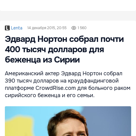
Lenta
14 декабря 2015, 20:55
1 560
Эдвард Нортон собрал почти
400 тысяч долларов для
беженца из Сирии
Американский актер Эдвард Нортон собрал
390 тысяч долларов на краудфандинговой
платформе CrowdRise.com для больного раком
сирийского беженца и его семьи.