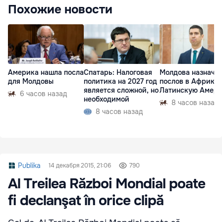
Похожие новости
Америка нашла посла
Спатарь: Налоговая
Молдова назначи
для Молдовы
политика на 2027 год
послов в Африку 
является сложной, но
Латинскую Амер
6 часов назад
необходимой
8 часов назад
8 часов назад
Publika
14 декабря 2015, 21:06
790
Al Treilea Război Mondial poate
fi declanşat în orice clipă