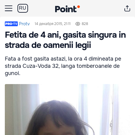
RU
Protv
14 декабря 2015, 21:11
828
Fetita de 4 ani, gasita singura in
strada de oamenii legii
Fata a fost gasita astazi, la ora 4 dimineata pe
strada Cuza-Voda 32, langa tomberoanele de
gunoi.