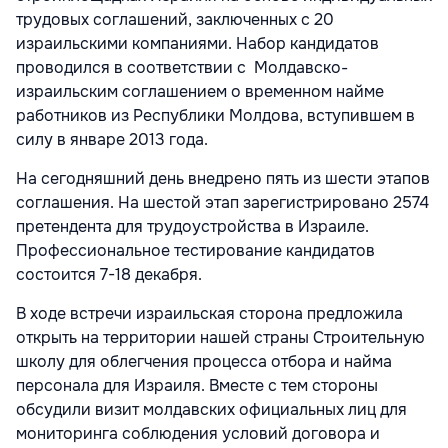
трудовых соглашений, заключенных с 20
израильскими компаниями. Набор кандидатов
проводился в соответствии с Молдавско-
израильским соглашением о временном найме
работников из Республики Молдова, вступившем в
силу в январе 2013 года.
На сегодняшний день внедрено пять из шести этапов
соглашения. На шестой этап зарегистрировано 2574
претендента для трудоустройства в Израиле.
Профессиональное тестирование кандидатов
состоится 7-18 декабря.
В ходе встречи израильская сторона предложила
открыть на территории нашей страны Строительную
школу для облегчения процесса отбора и найма
персонала для Израиля. Вместе с тем стороны
обсудили визит молдавских официальных лиц для
мониторинга соблюдения условий договора и