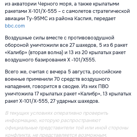
из акватории Черного моря, а также крылатыми
ракетами Х-101/Х-555 – с самолетов стратегической
авиации Ту-95МС из района Каспия, передает
bbc.com
Воздушные силы вместе с противовоздушной
обороной уничтожили все 27 шахедов, 5 из 6 ракет
«Калибр» (вторая волна) и 13 из 20 крылатых ракет
воздушного базирования Х -101/Х555.
Всего же, считая с вечера 5 августа, российские
военные применили 70 средств воздушного
нападения, говорится в сводке. Из них ПВО
уничтожила 17 крылатых ракет «Калибр», 13 крылатых
ракет Х-101/Х-555, 27 ударных шахедов.
В текущих условиях оперативно проверить
информацию, которую распространяют
официальные представители той или иной стороны
конфликта, не представляется возможным.