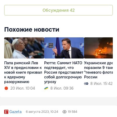
Обсуждения
42
Похожие новости
Папа римский Лев
Рютте: Саммит НАТО
Украинские дрон
XIV в предисловии к
подтвердит, что
поразили 9 танке
новой книге призвал
Россия представляет
"теневого флота"
к ядерному
собой долгосрочную
России
разоружению
угрозу
8 Июл. 15:42
20 Июл. 10:04
8 Июл. 09:36
Gazeta
6 августа 2023, 10:24
19 584