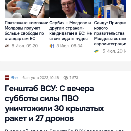
Платежные компании
Сербия – Молдове и
Санду: Приорите
Молдовы получат
другим странам-
нового
больше свободы по
кандидатам в ЕС: Не
правительства
стандартам ЕС
стоит ждать чудес
Молдовы останет
евроинтеграция
8 Июл. 09:20
8 Июл. 08:34
15 Июл. 20:14
Bbc
6 августа 2023, 10:48
7 973
Генштаб ВСУ: C вечера
субботы силы ПВО
уничтожили 30 крылатых
ракет и 27 дронов