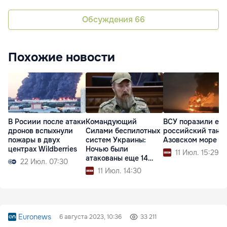
Обсуждения
66
Похожие новости
В Росиии после атаки
Командующий
ВСУ поразили еще
дронов вспыхнули
Силами беспилотных
российский танке
пожары в двух
систем Украины:
Азовском море
центрах Wildberries
Ночью были
11 Июл. 15:29
атакованы еще 14
22 Июл. 07:30
судов РФ
11 Июл. 14:30
Euronews
6 августа 2023, 10:36
33 211