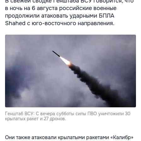
В свежей сводке Генштаба ВСУ говорится, что
в ночь на 6 августа российские военные
продолжили атаковать ударными БПЛА
Shahed с юго-восточного направления.
Генштаб ВСУ: C вечера субботы силы ПВО уничтожили 30
крылатых ракет и 27 дронов.
Они также атаковали крылатыми ракетами «Калибр»