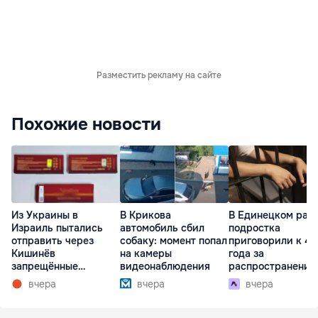
Разместить рекламу на сайте
Похожие новости
Из Украины в
В Крикова
В Единецком рай
Израиль пытались
автомобиль сбил
подростка
отправить через
собаку: момент попал
приговорили к 4,
Кишинёв
на камеры
года за
запрещённые
видеонаблюдения
распространение
препараты
наркотиков
вчера
вчера
вчера