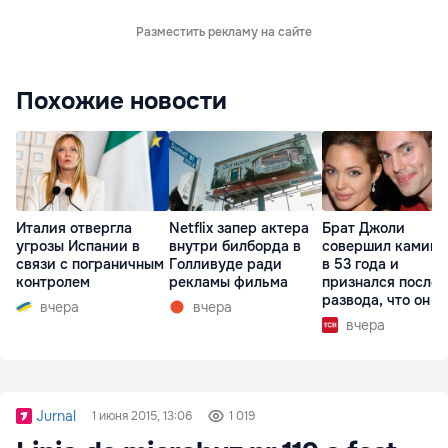
Разместить рекламу на сайте
Похожие новости
Италия отвергла
Netflix запер актера
Брат Джоли
угрозы Испании в
внутри билборда в
совершил каминг
связи с пограничным
Голливуде ради
в 53 года и
контролем
рекламы фильма
признался после
развода, что он г
вчера
вчера
вчера
Jurnal
1 июня 2015, 13:06
1 019