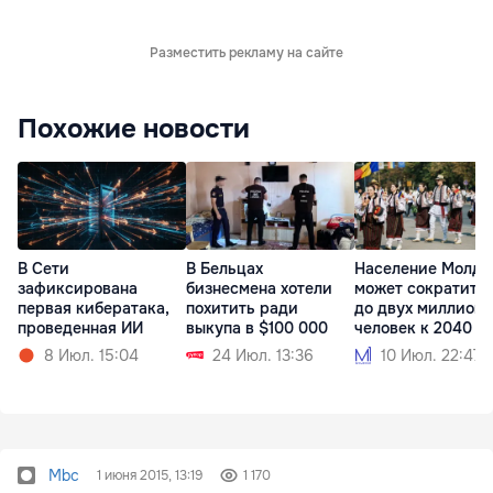
Разместить рекламу на сайте
Похожие новости
В Сети
В Бельцах
Население Молдо
зафиксирована
бизнесмена хотели
может сократить
первая кибератака,
похитить ради
до двух миллионо
проведенная ИИ
выкупа в $100 000
человек к 2040 г
8 Июл. 15:04
24 Июл. 13:36
10 Июл. 22:47
Mbc
1 июня 2015, 13:19
1 170