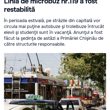
Linia de microbuz nr.119 a fost
restabilită
În perioada estivală, pe străzile din capitală vor
circula mai puţine autobuze şi troleibuze întrucât
elevii şi studenţii sunt în vacanţă. Anunţul a fost
făcut la şedinţa de astăzi a Primăriei Chişinău de
către structurile responsabile.