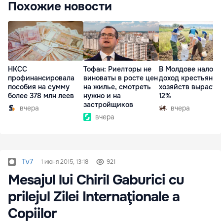
Похожие новости
НКСС
Тофан: Риелторы не
В Молдове налог 
профинансировала
виноваты в росте цен
доход крестьянск
пособия на сумму
на жилье, смотреть
хозяйств вырасте
более 378 млн леев
нужно и на
12%
застройщиков
вчера
вчера
вчера
Tv7
1 июня 2015, 13:18
921
Mesajul lui Chiril Gaburici cu
prilejul Zilei Internaţionale a
Copiilor