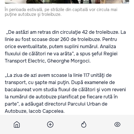
În perioada estivală, pe străzile din capitală vor circula mai
puţine autobuze şi troleibuze.
„De astăzi am retras din circulaţie 42 de troleibuze. La
linie au fost scoase doar 260 de troleibuze. Pentru
orice eventualitate, putem suplini numărul. Analiza
fluxului de călători ne va arăta”, a spus şeful Regiei
Transport Electric, Gheorghe Morgoci.
„La ziua de azi avem scoase la linie 117 unităţi de
transport, cu şapte mai puţin. După examenele de
bacalaureat vom studia fluxul de călători şi vom reveni
la numărul de autobuze planificat pe fiecare rută în
parte”, a adăugat directorul Parcului Urban de
Autobuze, Iacob Capcelea.
Tot de astăzi, în capitală a fost restabilită linia de
microbuz nr.119. „Ruta nr. 119 a fost restabilită întrucât