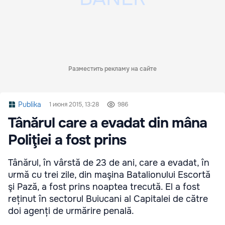
Разместить рекламу на сайте
Publika
1 июня 2015, 13:28
986
Tânărul care a evadat din mâna
Poliţiei a fost prins
Tânărul, în vârstă de 23 de ani, care a evadat, în
urmă cu trei zile, din maşina Batalionului Escortă
şi Pază, a fost prins noaptea trecută. El a fost
reținut în sectorul Buiucani al Capitalei de către
doi agenți de urmărire penală.