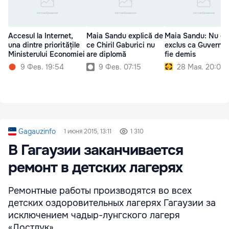
Accesul la Internet,
Maia Sandu explică de
Maia Sandu: Nu es
una dintre prioritățile
ce Chiril Gaburici nu
exclus ca Guvernul
Ministerului Economiei
are diplomă
fie demis
9 Фев. 19:54
9 Фев. 07:15
28 Мая. 20:02
Gagauzinfo
1 июня 2015, 13:11
1 310
В Гагаузии заканчивается
ремонт в детских лагерях
Ремонтные работы производятся во всех
детских оздоровительных лагерях Гагаузии за
исключением чадыр-лунгского лагеря
«Достлук».