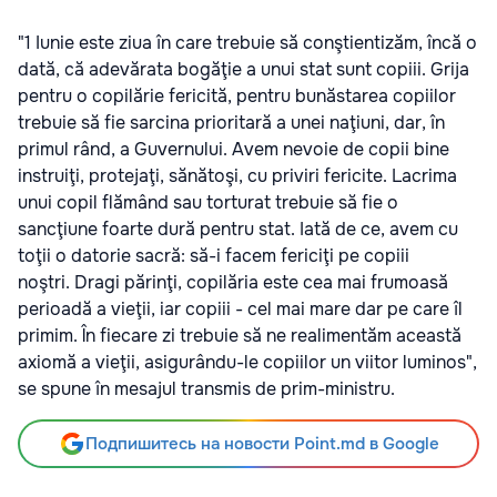
"1 Iunie este ziua în care trebuie să conştientizăm, încă o
dată, că adevărata bogăţie a unui stat sunt copiii. Grija
pentru o copilărie fericită, pentru bunăstarea copiilor
trebuie să fie sarcina prioritară a unei naţiuni, dar, în
primul rând, a Guvernului. Avem nevoie de copii bine
instruiţi, protejaţi, sănătoşi, cu priviri fericite. Lacrima
unui copil flămând sau torturat trebuie să fie o
sancţiune foarte dură pentru stat. Iată de ce, avem cu
toţii o datorie sacră: să-i facem fericiţi pe copiii
noştri. Dragi părinţi, copilăria este cea mai frumoasă
perioadă a vieţii, iar copiii - cel mai mare dar pe care îl
primim. În fiecare zi trebuie să ne realimentăm această
axiomă a vieţii, asigurându-le copiilor un viitor luminos",
se spune în mesajul transmis de prim-ministru.
Подпишитесь на новости Point.md в Google