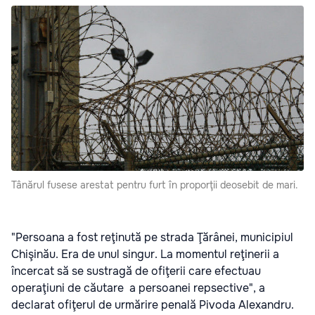
Tânărul fusese arestat pentru furt în proporţii deosebit de mari.
"Persoana a fost reţinută pe strada Ţărânei, municipiul
Chişinău. Era de unul singur. La momentul reţinerii a
încercat să se sustragă de ofiţerii care efectuau
operaţiuni de căutare a persoanei repsective", a
declarat ofiţerul de urmărire penală Pivoda Alexandru.