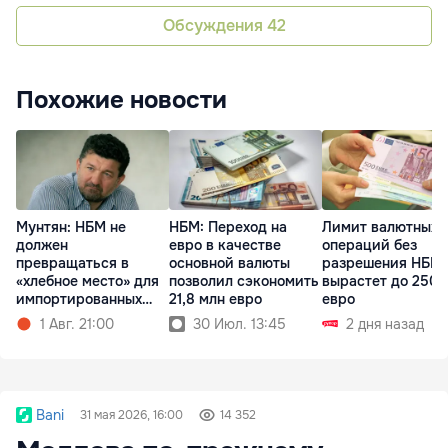
Обсуждения
42
Похожие новости
Мунтян: НБМ не
НБМ: Переход на
Лимит валютных
должен
евро в качестве
операций без
превращаться в
основной валюты
разрешения НБМ
«хлебное место» для
позволил сэкономить
вырастет до 250 
импортированных
21,8 млн евро
евро
управленцев
1 Авг. 21:00
30 Июл. 13:45
2 дня назад
Bani
31 мая 2026, 16:00
14 352