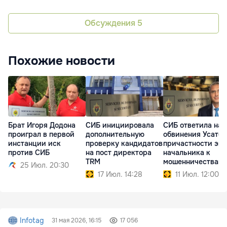
Обсуждения
5
Похожие новости
Брат Игоря Додона
СИБ инициировала
СИБ ответила на
проиграл в первой
дополнительную
обвинения Усатог
инстанции иск
проверку кандидатов
причастности экс
против СИБ
на пост директора
начальника к
TRM
мошенничествам
25 Июл. 20:30
17 Июл. 14:28
11 Июл. 12:00
Infotag
31 мая 2026, 16:15
17 056