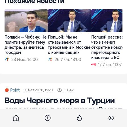
Похожие новости
Попшой — Чебану: Не
Попшой: Мы не
Попшой рассказа
политизируйте тему
отказываемся от
что изменит
Днестра, займитесь
требований к Москве
открытие нового
городом
о компенсациях
переговорного
кластера с ЕС
23 Июл. 14:00
26 Июл. 13:00
17 Июл. 11:07
Point
31 мая 2026, 15:29
13 042
Воды Черного моря в Турции
окрасились в коричневый цвет
после ливня