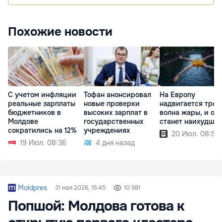
Похожие новости
С учетом инфляции
Тофан анонсировал
На Европу
реальные зарплаты
новые проверки
надвигается трет
бюджетников в
высоких зарплат в
волна жары, и он
Молдове
государственных
станет наихудше
сократились на 12%
учреждениях
20 Июл. 08:51
19 Июл. 08:36
4 дня назад
Moldpres
31 мая 2026, 15:45
10 981
Попшой: Молдова готова к