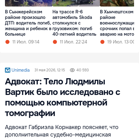
В Сынжерейском
На трассе R-6
В Хынчештском
районе произошло
автомобиль Skoda
районе
ДТП: водитель погиб,
столкнулся с
военнослужащий
женщина и ребенок в
грузовиком: погиб
срочник попал в
больнице
40-летний водитель
аварию на мотоц
11 Июл. 09:14
11 Июл. 22:24
19 Июл. 13:00
Unimedia
31 мая 2026, 12:15
40 593
Адвокат: Тело Людмилы
Вартик было исследовано с
помощью компьютерной
томографии
Адвокат Габриэла Корнакер поясняет, что
дополнительная судебно-медицинская