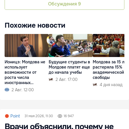
Обсуждения
9
Похожие новости
Ионицэ: Молдова не
Будущие студенты в
Молдова за 15 лет
использует
Молдове платят еще
растеряла 15%
возможности от
до начала учебы
академической
роста числа
свободы
2 Авг. 17:00
иностранных
4 дня назад
студентов
2 Авг. 12:00
Point
31 мая 2026, 11:30
16 947
Врачи объяснили, почему не