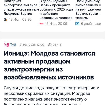
Повторная
В деле Людмилы
Полицейскому,
экспертиза выявила
Вартик проверяют
выписавшему шт
следы ожогов на теле
события с 2025 года
на имя уже мертв
Людмилы Вартик
и действия
Вартик, грозит 6 
нескольких человек
тюрьмы
18 Июл. 08:36
16 Июл. 20:09
6 дней назад
Tv8
31 мая 2026, 12:00
26 416
Ионицэ: Молдова становится
активным продавцом
электроэнергии из
возобновляемых источников
Спустя долгие годы закупок электроэнергии и
нескольких кризисных ситуаций, Молдова
постепенно налаживает энергетическую
безопасность и более того, начинает