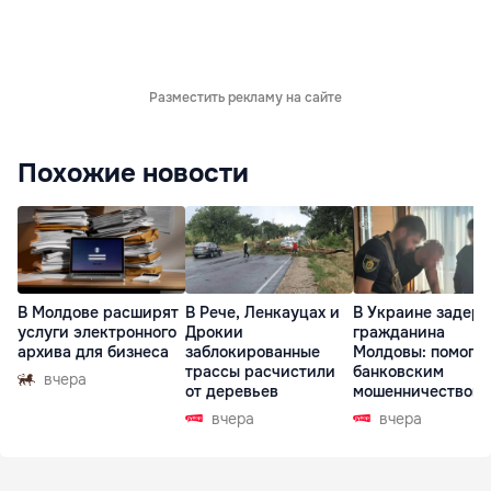
Разместить рекламу на сайте
Похожие новости
В Молдове расширят
В Рече, Ленкауцах и
В Украине задер
услуги электронного
Дрокии
гражданина
архива для бизнеса
заблокированные
Молдовы: помогал
трассы расчистили
банковским
вчера
от деревьев
мошенничеством 
Чехии
вчера
вчера