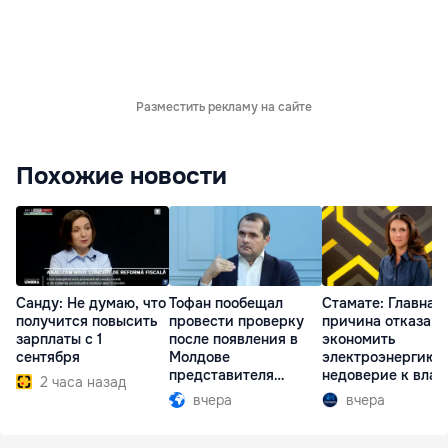
Разместить рекламу на сайте
Похожие новости
Санду: Не думаю, что
Тофан пообещал
Стамате: Главная
получится повысить
провести проверку
причина отказа
зарплаты с 1
после появления в
экономить
сентября
Молдове
электроэнергию 
представителя
недоверие к влас
2 часа назад
Южной Осетии
вчера
вчера