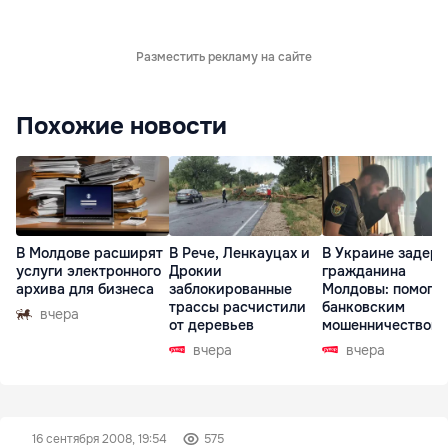
Разместить рекламу на сайте
Похожие новости
В Молдове расширят
В Рече, Ленкауцах и
В Украине задер
услуги электронного
Дрокии
гражданина
архива для бизнеса
заблокированные
Молдовы: помогал
трассы расчистили
банковским
вчера
от деревьев
мошенничеством 
Чехии
вчера
вчера
16 сентября 2008, 19:54
575