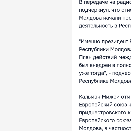
В передаче на ради
подчеркнул, что от
Молдова начали пос
деятельность в Респ
"Именно президент 
Республики Молдова
План действий межд
был внедрен в полн
уже тогда", - подч
Республике Молдов
Кальман Мижеи отме
Европейский союз н
приднестровского к
Европейского союза
Молдова, в частнос