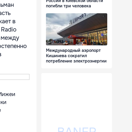
России в Киевской области
льман
погибли три человека
асть
жает в
 Radio
я между
остепенно
Международный аэропорт
в
Кишинева сократил
потребление электроэнергии
 Мижеи
ики
е