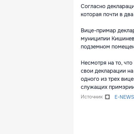
Согласно деклараци
которая почти в дв
Вице-примар деклар
муниципии Кишинев н
подземном помещен
Несмотря на то, что
свои декларации на
одного из трех виц
служащих примэрии
Источник
E-NEWS