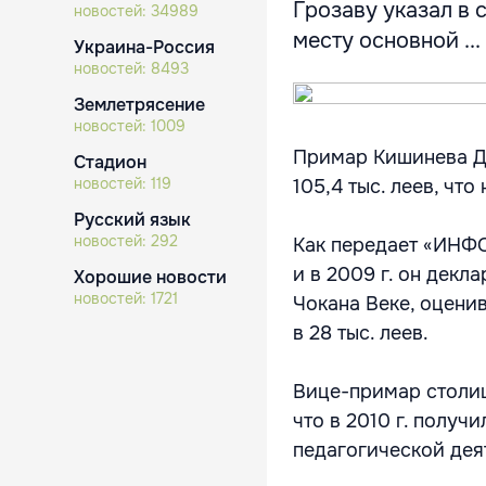
Грозаву указал в 
новостей:
34989
месту основной ...
Украина-Россия
новостей:
8493
Землетрясение
новостей:
1009
Примар Кишинева До
Стадион
новостей:
119
105,4 тыс. леев, что
Русский язык
новостей:
292
Как передает «ИНФО
и в 2009 г. он декл
Хорошие новости
новостей:
1721
Чокана Веке, оценив
в 28 тыс. леев.
Вице-примар столиц
что в 2010 г. получи
педагогической деят