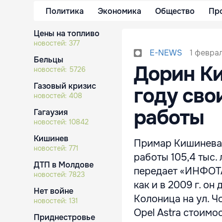
Политика
Экономика
Общество
Пр
Цены на топливо
новостей:
377
1 феврал
E-NEWS
Бельцы
Дорин Ки
новостей:
5726
Газовый кризис
году сво
новостей:
408
работы
Гагаузия
новостей:
10842
Кишинев
Примар Кишинева Д
новостей:
771
работы 105,4 тыс. 
ДТП в Молдове
передает «ИНФОТА
новостей:
7823
как и в 2009 г. о
Нет войне
Колоница на ул. Ч
новостей:
131
Opel Astra стоимо
Приднестровье