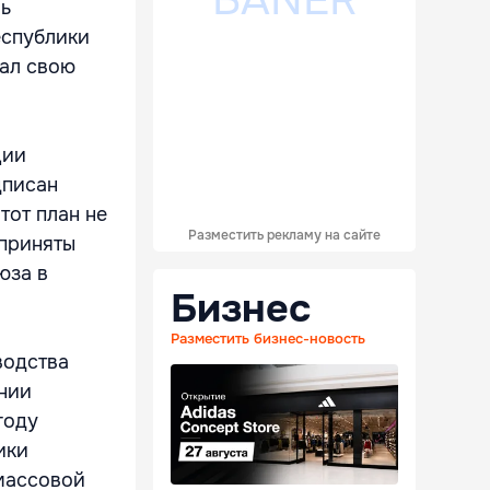
ль
еспублики
чал свою
ции
дписан
тот план не
Разместить рекламу на сайте
дприняты
юза в
Бизнес
Разместить бизнес-новость
водства
ании
году
ики
 массовой