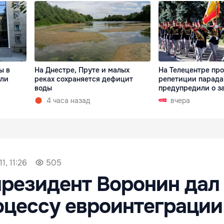
ы в
На Днестре, Пруте и малых
На Телецентре пр
али
реках сохраняется дефицит
репетиции парада
воды
предупредили о з
4 часа назад
вчера
1, 11:26
505
резидент Воронин дал
оцессу евроинтеграции