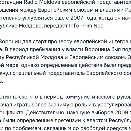
останции Radio Moldova европейский представите
ношения между Европейским союзом и властями Р
тепенно углубляться еще с 2007 года, когда он на
ублике Молдова, передает Info-Prim Neo.
Воронин дал старт процессу европейской интегра
. В период пребывания у власти Воронина был по
у Республикой Молдова и Европейским союзом. Э
ой мере, однако определенные действия были пре
еркнул специальный представитель Европейского со
а.
тил также, что в период коммунистического руко
ачал играть более значимую роль и в урегулиров
онфликта. Действительно, накануне выборов 2009 
 были определенные претензии к властям Республ
ти по проблемам, связанным со свободой средств