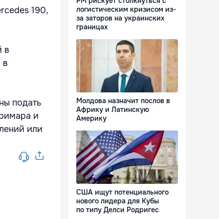
РМ рискует столкнуться с
rcedes 190,
логистическим кризисом из-
за заторов на украинских
границах
 в
 в
Молдова назначит послов в
ны подать
Африку и Латинскую
примара и
Америку
влений или
США ищут потенциального
нового лидера для Кубы
по типу Делси Родригес