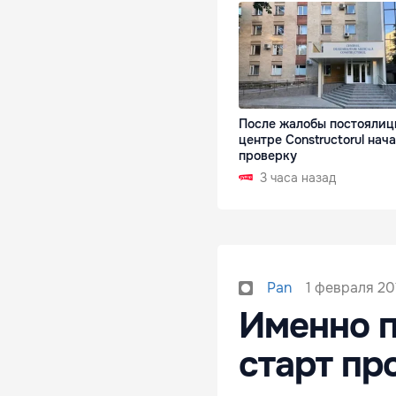
После жалобы постоялиц
центре Constructorul нач
проверку
3 часа назад
1 февраля 201
Pan
Именно п
старт пр