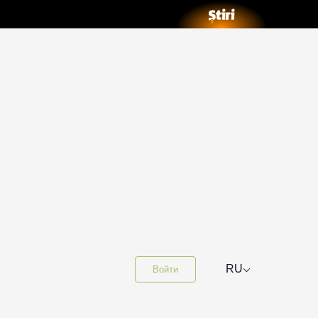
⌵
RU
Войти