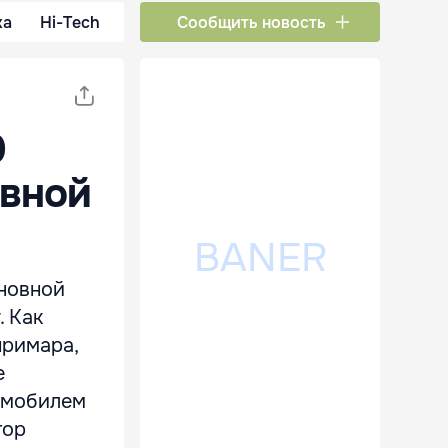
ка
Hi-Tech
Сообщить новость
0
овной
сновной
. Как
примара,
е
томобилем
тор