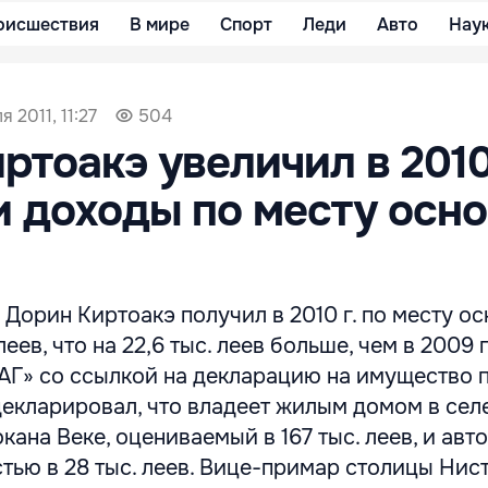
оисшествия
В мире
Спорт
Леди
Авто
Нау
я 2011, 11:27
504
ртоакэ увеличил в 201
и доходы по месту осн
орин Киртоакэ получил в 2010 г. по месту о
леев, что на 22,6 тыс. леев больше, чем в 2009 г
Г» со ссылкой на декларацию на имущество 
н декларировал, что владеет жилым домом в сел
окана Веке, оцениваемый в 167 тыс. леев, и ав
стью в 28 тыс. леев. Вице-примар столицы Нис