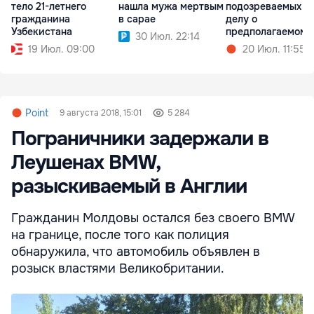
тело 21-летнего
нашла мужа мертвым
подозреваемых п
гражданина
в сарае
делу о
Узбекистана
предполагаемом
30 Июл. 22:14
изнасиловании
19 Июл. 09:00
20 Июл. 11:55
Point
9 августа 2018, 15:01
5 284
Пограничники задержали в
Леушенах BMW,
разыскиваемый в Англии
Гражданин Молдовы остался без своего BMW
на границе, после того как полиция
обнаружила, что автомобиль объявлен в
розыск властями Великобритании.