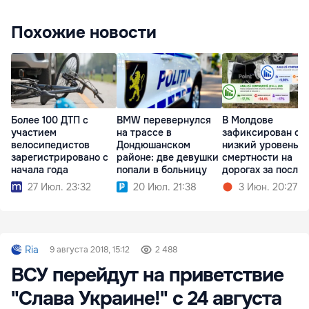
Похожие новости
Более 100 ДТП с
BMW перевернулся
В Молдове
участием
на трассе в
зафиксирован са
велосипедистов
Дондюшанском
низкий уровень
зарегистрировано с
районе: две девушки
смертности на
начала года
попали в больницу
дорогах за после
13 лет
27 Июл. 23:32
20 Июл. 21:38
3 Июн. 20:27
Ria
9 августа 2018, 15:12
2 488
ВСУ перейдут на приветствие
"Слава Украине!" с 24 августа