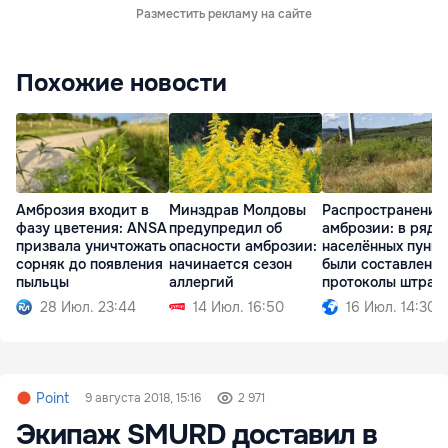
Разместить рекламу на сайте
Похожие новости
Амброзия входит в
Минздрав Молдовы
Распространение
фазу цветения: ANSA
предупредил об
амброзии: в ряде
призвала уничтожать
опасности амброзии:
населённых пункт
сорняк до появления
начинается сезон
были составлены
пыльцы
аллергий
протоколы штраф
28 Июл. 23:44
14 Июл. 16:50
16 Июл. 14:30
Point
9 августа 2018, 15:16
2 971
Экипаж SMURD доставил в