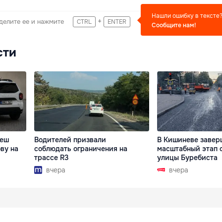
Нашли ошибку в тексте
+
делите ее и нажмите
CTRL
ENTER
Сообщите нам!
сти
деш
Водителей призвали
В Кишиневе завер
ву на
соблюдать ограничения на
масштабный этап 
трассе R3
улицы Буребиста
вчера
вчера