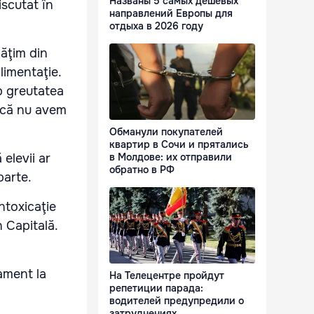
Названы 5 самых дешевых
iscutat în
направлений Европы для
отдыха в 2026 году
păţim din
limentaţie.
b greutatea
Dacă nu avem
Обманули покупателей
квартир в Сочи и прятались
elevii ar
в Молдове: их отправили
обратно в РФ
 parte.
ntoxicaţie
 Capitală.
ament la
На Телецентре пройдут
репетиции парада:
водителей предупредили о
затруднениях