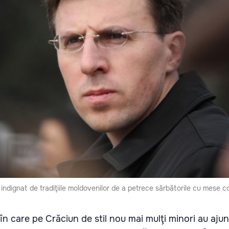
 indignat de tradiţiile moldovenilor de a petrece sărbătorile cu mese c
n care pe Crăciun de stil nou mai mulţi minori au ajuns