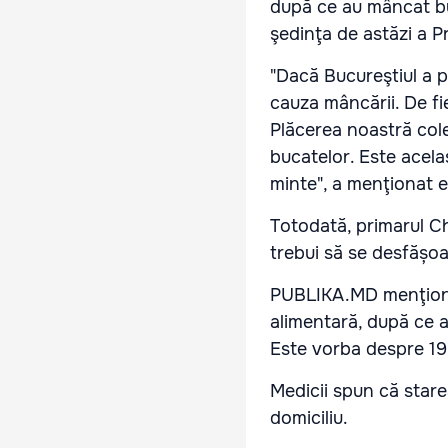
după ce au mâncat buc
şedinţa de astăzi a Pr
"Dacă Bucureştiul a pă
cauza mâncării. De fi
Plăcerea noastră col
bucatelor. Este acela
minte", a menţionat e
Totodată, primarul Chi
trebui să se desfășoa
PUBLIKA.MD menţionea
alimentară, după ce a
Este vorba despre 19 e
Medicii spun că stare
domiciliu.