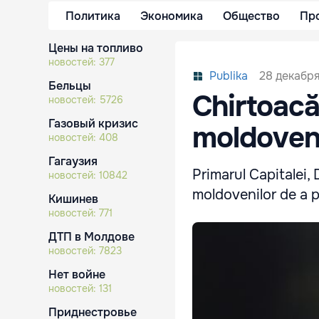
Политика
Экономика
Общество
Пр
Цены на топливо
новостей:
377
28 декабря
Publika
Бельцы
Chirtoacă,
новостей:
5726
Газовый кризис
moldoveni
новостей:
408
Гагаузия
Primarul Capitalei, 
новостей:
10842
moldovenilor de a p
Кишинев
новостей:
771
ДТП в Молдове
новостей:
7823
Нет войне
новостей:
131
Приднестровье