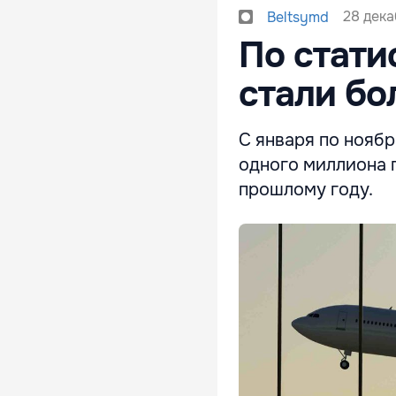
28 дека
Beltsymd
По стати
стали бо
С января по нояб
одного миллиона 
прошлому году.