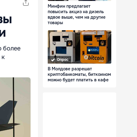
Минфин предлагает
повысить акциз на дизель
вы
вдвое выше, чем на другие
товары
и
о более
 к
Опрос
В Молдове разрешат
криптобанкоматы, биткоином
можно будет платить в кафе