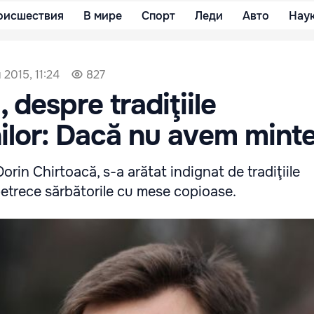
оисшествия
В мире
Спорт
Леди
Авто
Нау
 2015, 11:24
827
 despre tradiţiile
lor: Dacă nu avem mint
Dorin Chirtoacă, s-a arătat indignat de tradiţiile
etrece sărbătorile cu mese copioase.