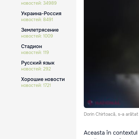
новостей:
34989
Украина-Россия
новостей:
8491
Землетрясение
новостей:
1009
Стадион
новостей:
119
Русский язык
новостей:
292
Хорошие новости
новостей:
1721
Dorin Chirtoacă, s-a arătat
Aceasta în contextul î