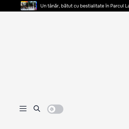
Un tânăr, bătut cu bestialitate în Parcul L