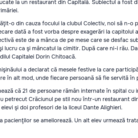
ate la un restaurant din Capitală. Subiectul a fost d
imăriei.
ţit-o din cauza focului la clubul Colectiv, noi să n-o 
ecare dată a fost vorba despre exagerări la capitolul a
ectivă este de a mânca de pe mese care se desfac su
şi lucru ca şi mâncatul la cimitir. După care ni-i rău. 
dilul Capitalei Dorin Chitoacă.
şinăului a declarat că mesele festive la care participă 
re în alt mod, unde fiecare persoană să fie servită în
ză că 21 de persoane rămân internate în spital cu i
u petrecut Crăciunul pe stil nou într-un restaurant din
levi şi doi profesori de la liceul Dante Alighieri.
a pacienţilor se ameliorează. Un alt elev urmează trat