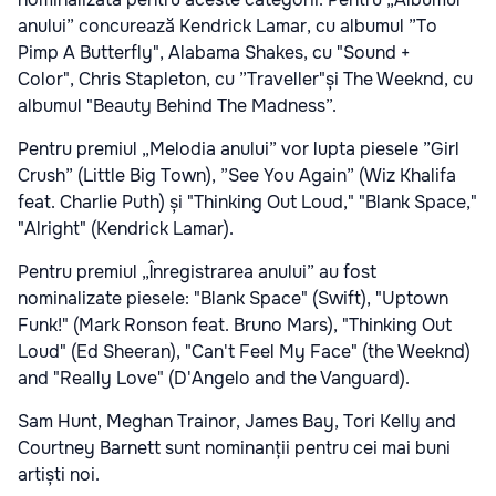
anului” concurează Kendrick Lamar, cu albumul ”To
Pimp A Butterfly", Alabama Shakes, cu "Sound +
Color", Chris Stapleton, cu ”Traveller"și The Weeknd, cu
albumul "Beauty Behind The Madness”.
Pentru premiul „Melodia anului” vor lupta piesele ”Girl
Crush” (Little Big Town), ”See You Again” (Wiz Khalifa
feat. Charlie Puth) și "Thinking Out Loud," "Blank Space,"
"Alright" (Kendrick Lamar).
Pentru premiul „Înregistrarea anului” au fost
nominalizate piesele: "Blank Space" (Swift), "Uptown
Funk!" (Mark Ronson feat. Bruno Mars), "Thinking Out
Loud" (Ed Sheeran), "Can't Feel My Face" (the Weeknd)
and "Really Love" (D'Angelo and the Vanguard).
Sam Hunt, Meghan Trainor, James Bay, Tori Kelly and
Courtney Barnett sunt nominanții pentru cei mai buni
artiști noi.