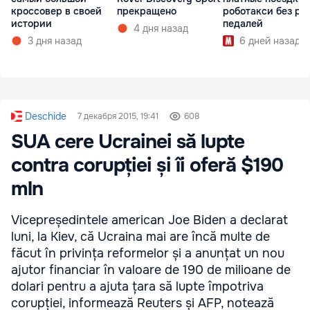
кроссовер в своей
прекращено
роботакси без ру
истории
педалей
4 дня назад
3 дня назад
6 дней назад
Deschide
7 декабря 2015, 19:41
608
SUA cere Ucrainei să lupte
contra corupției și îi oferă $190
mln
Vicepreședintele american Joe Biden a declarat
luni, la Kiev, că Ucraina mai are încă multe de
făcut în privința reformelor și a anunțat un nou
ajutor financiar în valoare de 190 de milioane de
dolari pentru a ajuta țara să lupte împotriva
corupției, informează Reuters și AFP, notează