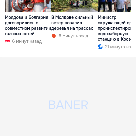
Молдова и Болгария
В Молдове сильный
Министр
договорились о
ветер повалил
окружающей сре
совместном развитии
деревья на трассах
проинспектирова
газовых сетей
водозаборную
6 минут назад
станцию в Косэу
6 минут назад
21 минута наза