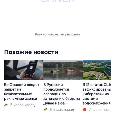
Разместить рекламу на сайте
Похожие новости
Во Франции вводят
В Румынии
В 12 штатах США
запрет на
продолжается
зафиксированы
нежелательные
операция по
кибератаки на
рекламные звонки
затоплению барж на
системы
Дунае из-за
водоснабжения
5 часов назад
ситуации на АЭС
6 часов назад
7 часов назад