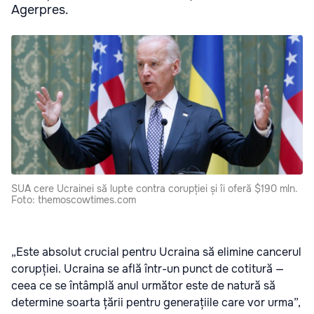
Agerpres.
SUA cere Ucrainei să lupte contra corupției și îi oferă $190 mln.
Foto: themoscowtimes.com
„Este absolut crucial pentru Ucraina să elimine cancerul
corupției. Ucraina se află într-un punct de cotitură —
ceea ce se întâmplă anul următor este de natură să
determine soarta țării pentru generațiile care vor urma”,