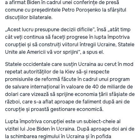
a afirmat Biden în cadrul unei conferințe de presă
comune cu președintele Petro Poroșenko la sfârșitul
discuțiilor bilaterale.
„Acest lucru presupune decizii dificile”, însă „atât timp
cât veți continua să faceți progrese în lupta împotriva
corupției și să construiți viitorul întregii Ucraine, Statele
Unite ale Americii vă vor sprijini”, a spus el.
Statele occidentale care susțin Ucraina au cerut în mod
repetat autorităților de la Kiev să-și respecte
promisiunile de reformă făcute în cadrul unui program
de salvare internațional în valoare de 40 de miliarde de
dolari care vizează să sprijine economia țării sfâșiate de
război, care s-a aflat aproape de faliment după ani de
corupție și proastă gestionare economică.
Lupta împotriva corupției este un subiect-cheie al
vizitei lui Joe Biden în Ucraina. După aproape doi ani de
la schimbarea regimului în Ucraina și în pofida