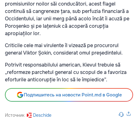
promisiunilor noilor săi conducători, acest flagel
continuă să cangreneze țara, sub perfuzia financiară a
Occidentului, iar unii merg până acolo încât îi acuză pe
Poroșenko și pe Iațeniuk că acoperă corupția
apropiaților lor.
Criticile cele mai virulente îl vizează pe procurorul
general Viktor Șokin, considerat omul președintelui.
Potrivit responsabilului american, Kievul trebuie să
„reformeze parchetul general cu scopul de a favoriza
eforturile anticorupție în loc să le împiedice”.
Подпишитесь на новости Point.md в Google
Источник
Deschide