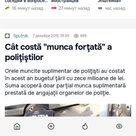
соседей в вопросе
иностранцев
Эпштейна»
границ
16 минут назад
27 минут назад
час назад
Sputnik
7 декабря 2015, 19:39
899
Cât costă "munca forţată" a
poliţiştilor
Orele muncite suplimentar de poliţişti au costat
în acest an bugetul ţării cu zece milioane de lei.
Suma acoperă doar parţial munca suplimentară
prestată de angajaţii organelor de poliţie.