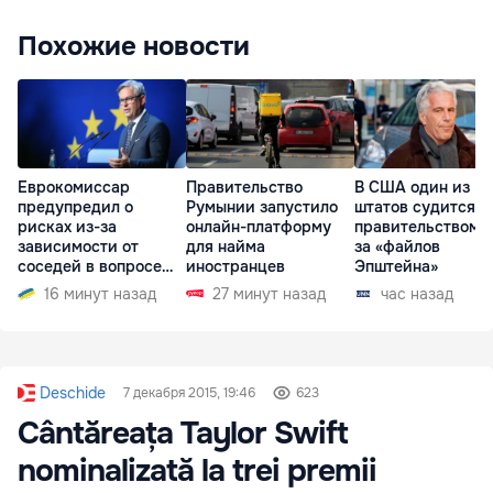
Похожие новости
Еврокомиссар
Правительство
В США один из
предупредил о
Румынии запустило
штатов судится с
рисках из-за
онлайн-платформу
правительством и
зависимости от
для найма
за «файлов
соседей в вопросе
иностранцев
Эпштейна»
границ
16 минут назад
27 минут назад
час назад
Deschide
7 декабря 2015, 19:46
623
Cântăreața Taylor Swift
nominalizată la trei premii