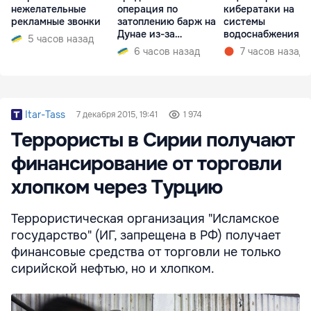
нежелательные
операция по
кибератаки на
рекламные звонки
затоплению барж на
системы
Дунае из-за
водоснабжения
5 часов назад
ситуации на АЭС
6 часов назад
7 часов назад
Itar-Tass
7 декабря 2015, 19:41
1 974
Террористы в Сирии получают
финансирование от торговли
хлопком через Турцию
Террористическая организация "Исламское
государство" (ИГ, запрещена в РФ) получает
финансовые средства от торговли не только
сирийской нефтью, но и хлопком.