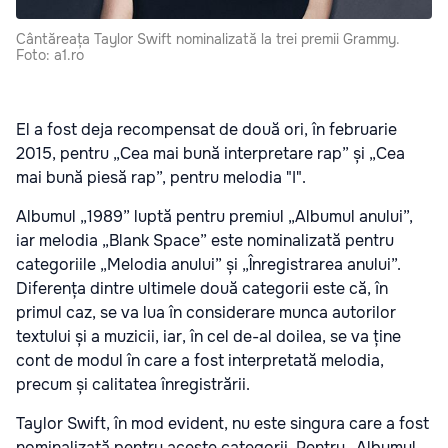
Cântăreața Taylor Swift nominalizată la trei premii Grammy.
Foto: a1.ro
El a fost deja recompensat de două ori, în februarie
2015, pentru „Cea mai bună interpretare rap” și „Cea
mai bună piesă rap”, pentru melodia "I".
Albumul „1989” luptă pentru premiul „Albumul anului”,
iar melodia „Blank Space” este nominalizată pentru
categoriile „Melodia anului” și „Înregistrarea anului”.
Diferența dintre ultimele două categorii este că, în
primul caz, se va lua în considerare munca autorilor
textului și a muzicii, iar, în cel de-al doilea, se va ține
cont de modul în care a fost interpretată melodia,
precum și calitatea înregistrării.
Taylor Swift, în mod evident, nu este singura care a fost
nominalizată pentru aceste categorii. Pentru „Albumul