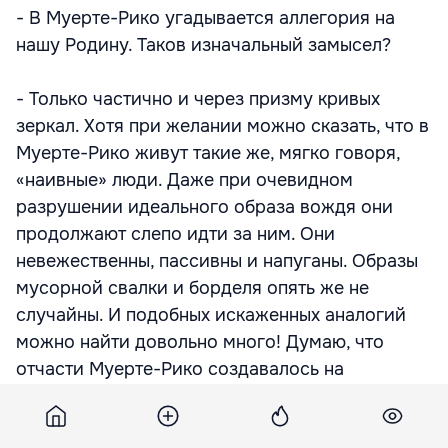
- В Муерте-Рико угадывается аллегория на
нашу Родину. Таков изначальный замысел?
- Только частично и через призму кривых
зеркал. Хотя при желании можно сказать, что в
Муерте-Рико живут такие же, мягко говоря,
«наивные» люди. Даже при очевидном
разрушении идеального образа вождя они
продолжают слепо идти за ним. Они
невежественны, пассивны и напуганы. Образы
мусорной свалки и борделя опять же не
случайны. И подобных искаженных аналогий
можно найти довольно много! Думаю, что
отчасти Муерте-Рико создавалось на
контрасте со страной ложных революций и
амбиций. Как государство, где всё настолько