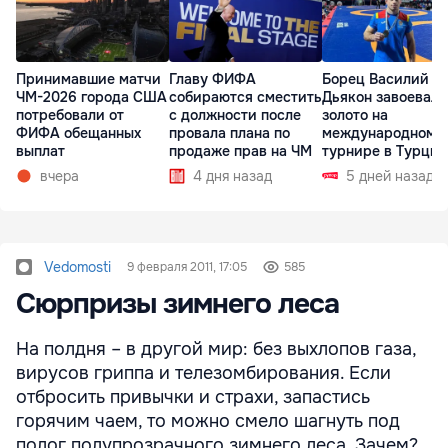
Принимавшие матчи
Главу ФИФА
Борец Василий
ЧМ-2026 города США
собираются сместить
Дьякон завоевал
потребовали от
с должности после
золото на
ФИФА обещанных
провала плана по
международном
выплат
продаже прав на ЧМ
турнире в Турции
вчера
4 дня назад
5 дней назад
Vedomosti
9 февраля 2011, 17:05
585
Сюрпризы зимнего леса
На полдня – в другой мир: без выхлопов газа,
вирусов гриппа и телезомбирования. Если
отбросить привычки и страхи, запастись
горячим чаем, то можно смело шагнуть под
полог полупрозрачного зимнего леса. Зачем?