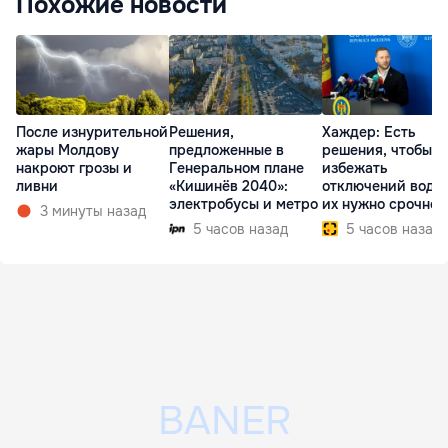
Похожие новости
После изнурительной
Решения,
Хаждер: Есть
жары Молдову
предложенные в
решения, чтобы
накроют грозы и
Генеральном плане
избежать
ливни
«Кишинёв 2040»:
отключений воды,
электробусы и метро
их нужно срочно
3 минуты назад
внедрить
5 часов назад
5 часов назад