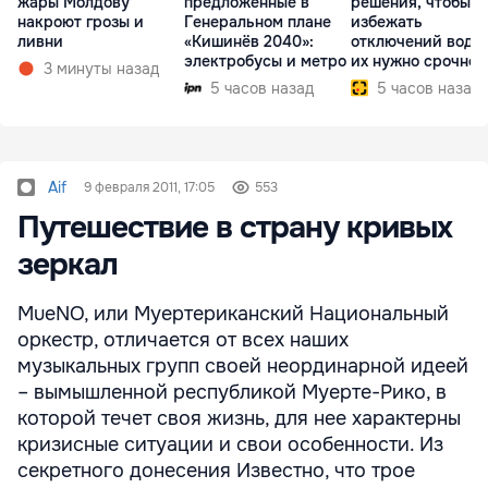
жары Молдову
предложенные в
решения, чтобы
накроют грозы и
Генеральном плане
избежать
ливни
«Кишинёв 2040»:
отключений воды,
электробусы и метро
их нужно срочно
3 минуты назад
внедрить
5 часов назад
5 часов назад
Aif
9 февраля 2011, 17:05
553
Путешествие в страну кривых
зеркал
MueNO, или Муертериканский Национальный
оркестр, отличается от всех наших
музыкальных групп своей неординарной идеей
– вымышленной республикой Муерте-Рико, в
которой течет своя жизнь, для нее характерны
кризисные ситуации и свои особенности. Из
секретного донесения Известно, что трое