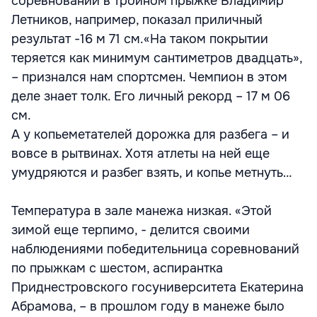
соревнований в тройном прыжке Владимир
Летников, например, показал приличный
результат -16 м 71 см.«На таком покрытии
теряется как минимум сантиметров двадцать»,
– признался нам спортсмен. Чемпион в этом
деле знает толк. Его личный рекорд – 17 м 06
см.
А у копьеметателей дорожка для разбега – и
вовсе в рытвинах. Хотя атлеты на ней еще
умудряются и разбег взять, и копье метнуть…
Температура в зале манежа низкая. «Этой
зимой еще терпимо, - делится своими
наблюдениями победительница соревнований
по прыжкам с шестом, аспирантка
Приднестровского госуниверситета Екатерина
Абрамова, – в прошлом году в манеже было