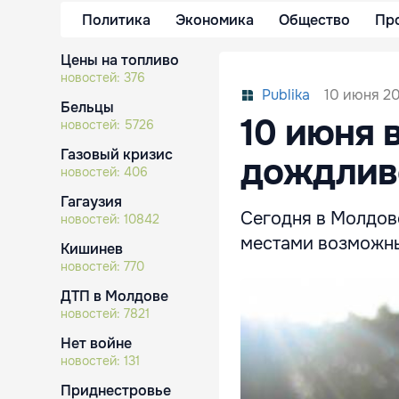
Политика
Экономика
Общество
Пр
Цены на топливо
новостей:
376
10 июня 20
Publika
Бельцы
10 июня 
новостей:
5726
Газовый кризис
дождлив
новостей:
406
Гагаузия
Сегодня в Молдов
новостей:
10842
местами возможн
Кишинев
новостей:
770
ДТП в Молдове
новостей:
7821
Нет войне
новостей:
131
Приднестровье