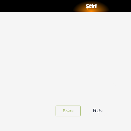
⌵
RU
Войти