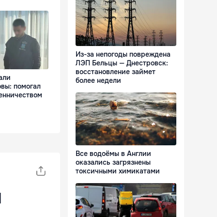
Из-за непогоды повреждена
ЛЭП Бельцы — Днестровск:
восстановление займет
али
более недели
вы: помогал
енничеством
Все водоёмы в Англии
оказались загрязнены
токсичными химикатами
й