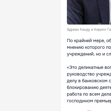
Адриан Канду и Кирилл Га
По крайней мере, о
мнению которого по
учреждений, но и с
«Это деликатные воп
руководство учрежд
делу в банковском 
блокированию деятел
работа по всем дел
господином премьер