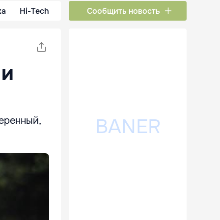
ка
Hi-Tech
Сообщить новость
 и
еренный,