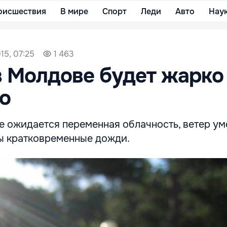
оисшествия
В мире
Спорт
Леди
Авто
Нау
15, 07:25
1 463
в Молдове будет жарко
о
е ожидается переменная облачность, ветер ум
ы кратковременные дожди.