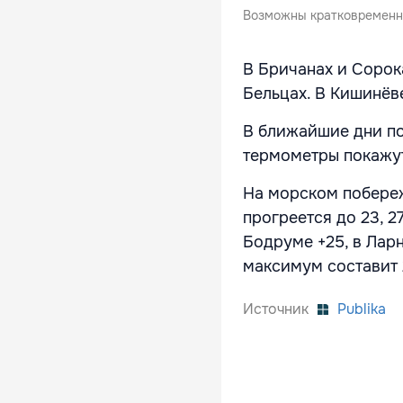
Возможны кратковременн
В Бричанах и Сорока
Бельцах. В Кишинёве
В ближайшие дни по
термометры покажут
На морском побереж
прогреется до 23, 2
Бодруме +25, в Лар
максимум составит 2
Источник
Publika