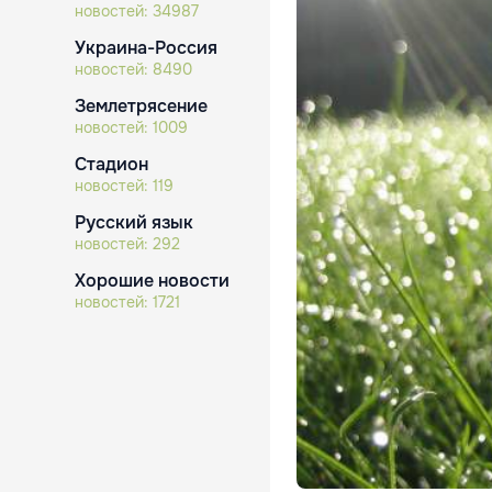
новостей:
34987
Украина-Россия
новостей:
8490
Землетрясение
новостей:
1009
Стадион
новостей:
119
Русский язык
новостей:
292
Хорошие новости
новостей:
1721