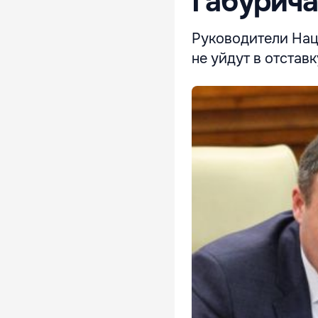
Габурича
Руководители Нац
не уйдут в отстав