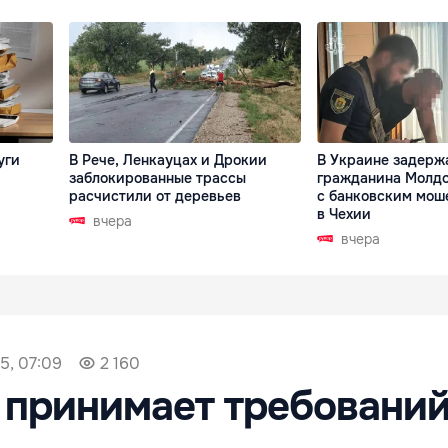
уги
В Рече, Ленкауцах и Дрокии
В Украине задерж
заблокированные трассы
гражданина Молдо
расчистили от деревьев
с банковским мош
в Чехии
вчера
вчера
5, 07:09
2 160
 принимает требовани