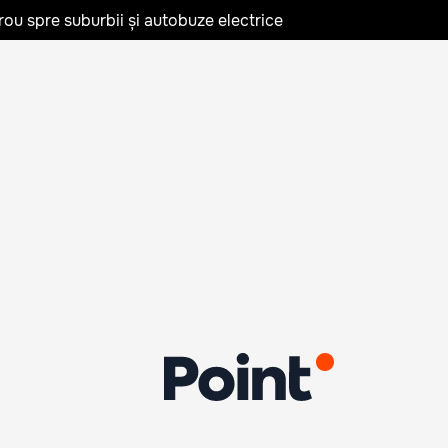
rou spre suburbii și autobuze electrice