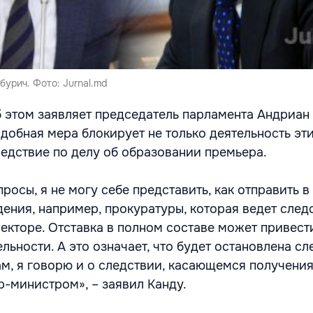
бурич. Фото: Jurnal.md
б этом заявляет председатель парламента Андриан 
добная мера блокирует не только деятельность эт
ледствие по делу об образовании премьера.
росы, я не могу себе представить, как отправить в
ения, например, прокуратуры, которая ведет след
секторе. Отставка в полном составе может привест
ьности. А это означает, что будет остановлена сл
ам, я говорю и о следствии, касающемся получени
-министром», – заявил Канду.