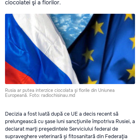
ciocolatei şi a florilor.
Rusia ar putea interzice ciocolata şi florile din Uniunea
Europeană. Foto: radiochisinau.md
Decizia a fost luată după ce UE a decis recent să
prelungească cu şase luni sancţiunile împotriva Rusiei, a
declarat marţi preşedintele Serviciului federal de
supraveghere veterinară şi fitosanitară din Federaţia