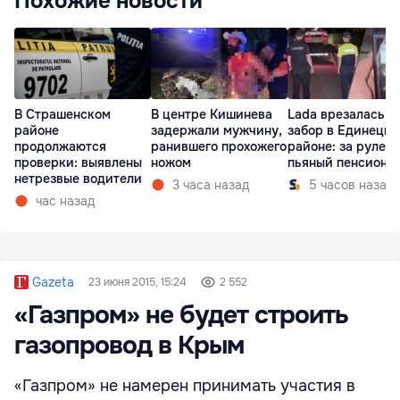
Похожие новости
В Страшенском
В центре Кишинева
Lada врезалась в
районе
задержали мужчину,
забор в Единецк
продолжаются
ранившего прохожего
районе: за рулем
проверки: выявлены
ножом
пьяный пенсионе
нетрезвые водители
3 часа назад
5 часов назад
час назад
Gazeta
23 июня 2015, 15:24
2 552
«Газпром» не будет строить
газопровод в Крым
«Газпром» не намерен принимать участия в