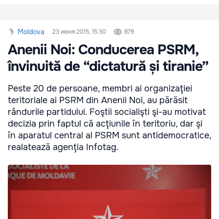
Moldova
23 июня 2015, 15:30
879
Anenii Noi: Conducerea PSRM,
învinuită de “dictatură și tiranie”
Peste 20 de persoane, membri ai organizaţiei
teritoriale ai PSRM din Anenii Noi, au părăsit
rândurile partidului. Foştii socialişti şi-au motivat
decizia prin faptul că acţiunile în teritoriu, dar şi
în aparatul central al PSRM sunt antidemocratice,
realatează agenţia Infotag.