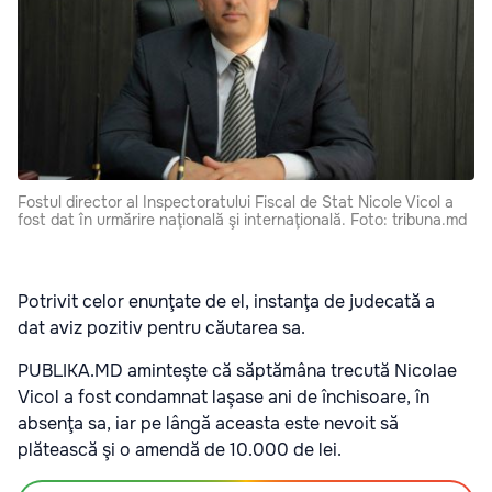
Fostul director al Inspectoratului Fiscal de Stat Nicole Vicol a
fost dat în urmărire naţională şi internaţională. Foto: tribuna.md
Potrivit celor enunţate de el, instanţa de judecată a
dat aviz pozitiv pentru căutarea sa.
PUBLIKA.MD aminteşte că săptămâna trecută Nicolae
Vicol a fost condamnat laşase ani de închisoare, în
absenţa sa, iar pe lângă aceasta este nevoit să
plătească şi o amendă de 10.000 de lei.