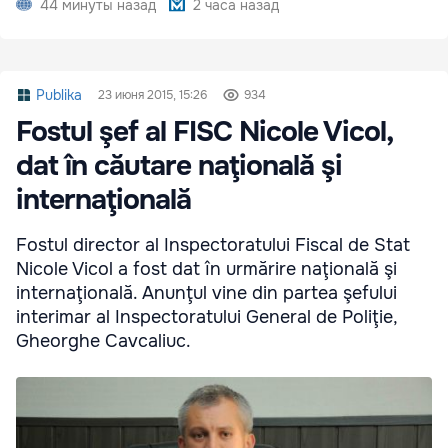
44 минуты назад
2 часа назад
Publika
23 июня 2015, 15:26
934
Fostul şef al FISC Nicole Vicol,
dat în căutare naţională şi
internaţională
Fostul director al Inspectoratului Fiscal de Stat
Nicole Vicol a fost dat în urmărire naţională şi
internaţională. Anunţul vine din partea şefului
interimar al Inspectoratului General de Poliţie,
Gheorghe Cavcaliuc.