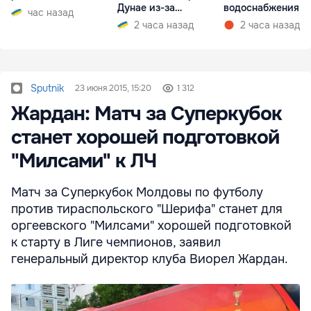
Дунае из-за
водоснабжения
час назад
ситуации на АЭС
2 часа назад
2 часа назад
Sputnik
23 июня 2015, 15:20
1 312
Жардан: Матч за Суперкубок
станет хорошей подготовкой
"Милсами" к ЛЧ
Матч за Суперкубок Молдовы по футболу
против тираспольского "Шерифа" станет для
оргеевского "Милсами" хорошей подготовкой
к старту в Лиге чемпионов, заявил
генеральный директор клуба Виорел Жардан.