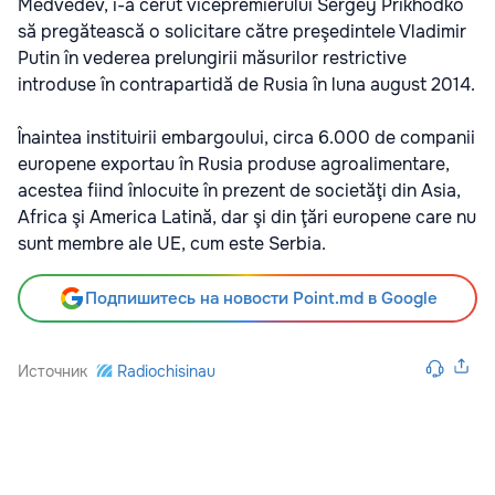
Medvedev, i-a cerut vicepremierului Sergey Prikhodko
să pregătească o solicitare către preşedintele Vladimir
Putin în vederea prelungirii măsurilor restrictive
introduse în contrapartidă de Rusia în luna august 2014.
Înaintea instituirii embargoului, circa 6.000 de companii
europene exportau în Rusia produse agroalimentare,
acestea fiind înlocuite în prezent de societăţi din Asia,
Africa şi America Latină, dar şi din ţări europene care nu
sunt membre ale UE, cum este Serbia.
Подпишитесь на новости Point.md в Google
Источник
Radiochisinau