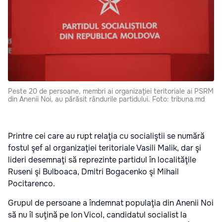
Peste 20 de persoane, membri ai organizaţiei teritoriale ai PSRM
din Anenii Noi, au părăsit rândurile partidului. Foto: tribuna.md
Printre cei care au rupt relaţia cu socialiştii se numără
fostul şef al organizaţiei teritoriale Vasili Malik, dar şi
lideri desemnaţi să reprezinte partidul în localităţile
Ruseni şi Bulboaca, Dmitri Bogacenko şi Mihail
Pocitarenco.
Grupul de persoane a îndemnat populaţia din Anenii Noi
să nu îl suţină pe Ion Vicol, candidatul socialist la