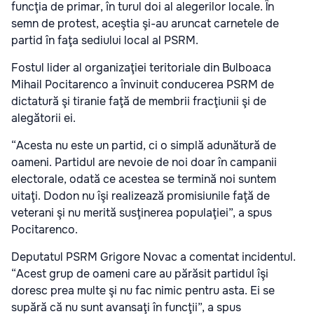
funcţia de primar, în turul doi al alegerilor locale. În
semn de protest, aceştia şi-au aruncat carnetele de
partid în faţa sediului local al PSRM.
Fostul lider al organizaţiei teritoriale din Bulboaca
Mihail Pocitarenco a învinuit conducerea PSRM de
dictatură şi tiranie faţă de membrii fracţiunii şi de
alegătorii ei.
“Acesta nu este un partid, ci o simplă adunătură de
oameni. Partidul are nevoie de noi doar în campanii
electorale, odată ce acestea se termină noi suntem
uitaţi. Dodon nu îşi realizează promisiunile faţă de
veterani şi nu merită susţinerea populaţiei”, a spus
Pocitarenco.
Deputatul PSRM Grigore Novac a comentat incidentul.
“Acest grup de oameni care au părăsit partidul îşi
doresc prea multe şi nu fac nimic pentru asta. Ei se
supără că nu sunt avansaţi în funcţii”, a spus