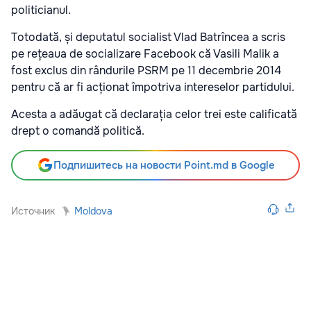
politicianul.
Totodată, și deputatul socialist Vlad Batrîncea a scris
pe rețeaua de socializare Facebook că Vasili Malik a
fost exclus din rândurile PSRM pe 11 decembrie 2014
pentru că ar fi acționat împotriva intereselor partidului.
Acesta a adăugat că declarația celor trei este calificată
drept o comandă politică.
Подпишитесь на новости Point.md в Google
Источник
Moldova