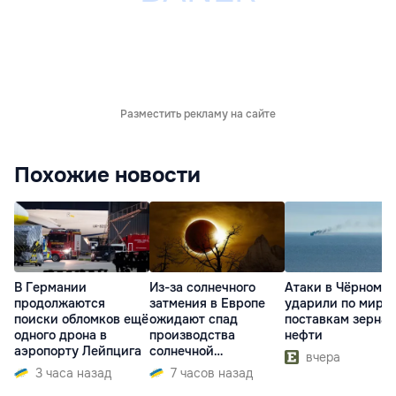
Разместить рекламу на сайте
Похожие новости
В Германии
Из-за солнечного
Атаки в Чёрном м
продолжаются
затмения в Европе
ударили по миро
поиски обломков ещё
ожидают спад
поставкам зерна 
одного дрона в
производства
нефти
аэропорту Лейпцига
солнечной
вчера
электроэнергии
3 часа назад
7 часов назад