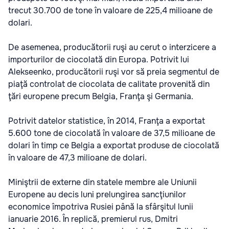
trecut 30.700 de tone în valoare de 225,4 milioane de
dolari.
De asemenea, producătorii ruşi au cerut o interzicere a
importurilor de ciocolată din Europa. Potrivit lui
Alekseenko, producătorii ruşi vor să preia segmentul de
piaţă controlat de ciocolata de calitate provenită din
ţări europene precum Belgia, Franţa şi Germania.
Potrivit datelor statistice, în 2014, Franţa a exportat
5.600 tone de ciocolată în valoare de 37,5 milioane de
dolari în timp ce Belgia a exportat produse de ciocolată
în valoare de 47,3 milioane de dolari.
Miniştrii de externe din statele membre ale Uniunii
Europene au decis luni prelungirea sancţiunilor
economice împotriva Rusiei până la sfârşitul lunii
ianuarie 2016. În replică, premierul rus, Dmitri