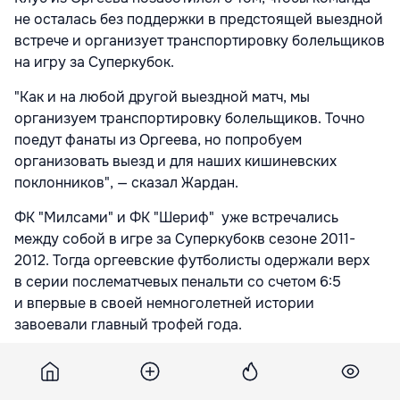
не осталась без поддержки в предстоящей выездной
встрече и организует транспортировку болельщиков
на игру за Суперкубок.
"Как и на любой другой выездной матч, мы
организуем транспортировку болельщиков. Точно
поедут фанаты из Оргеева, но попробуем
организовать выезд и для наших кишиневских
поклонников", — сказал Жардан.
ФК "Милсами" и ФК "Шериф" уже встречались
между собой в игре за Суперкубокв сезоне 2011-
2012. Тогда оргеевские футболисты одержали верх
в серии послематчевых пенальти со счетом 6:5
и впервые в своей немноголетней истории
завоевали главный трофей года.
В прошедшем сезоне состоялись сразу четыре матча
между этими соперниками. Первые два прошли