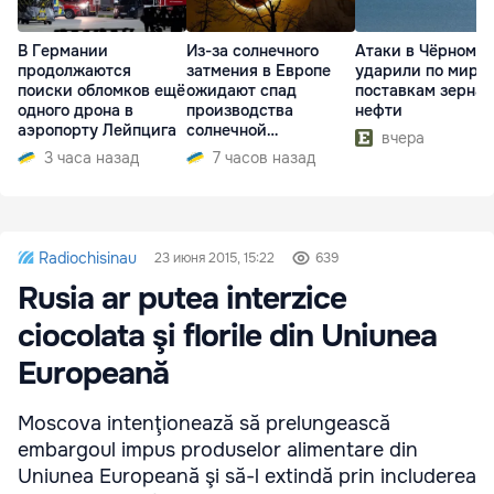
В Германии
Из-за солнечного
Атаки в Чёрном м
продолжаются
затмения в Европе
ударили по миро
поиски обломков ещё
ожидают спад
поставкам зерна 
одного дрона в
производства
нефти
аэропорту Лейпцига
солнечной
вчера
электроэнергии
3 часа назад
7 часов назад
Radiochisinau
23 июня 2015, 15:22
639
Rusia ar putea interzice
ciocolata şi florile din Uniunea
Europeană
Moscova intenţionează să prelungească
embargoul impus produselor alimentare din
Uniunea Europeană şi să-l extindă prin includerea