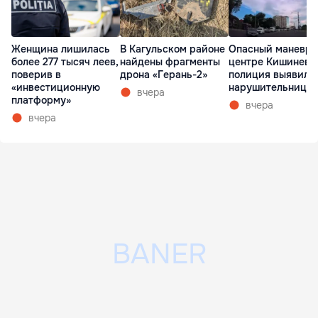
Женщина лишилась
В Кагульском районе
Опасный маневр 
более 277 тысяч леев,
найдены фрагменты
центре Кишинева
поверив в
дрона «Герань-2»
полиция выявила
«инвестиционную
нарушительницу
вчера
платформу»
вчера
вчера