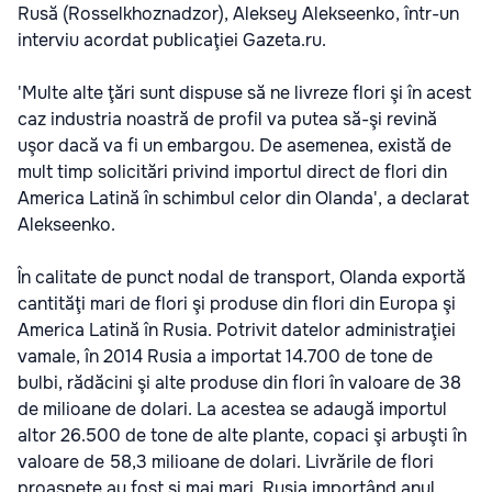
Rusă (Rosselkhoznadzor), Aleksey Alekseenko, într-un
interviu acordat publicaţiei Gazeta.ru.
'Multe alte ţări sunt dispuse să ne livreze flori şi în acest
caz industria noastră de profil va putea să-şi revină
uşor dacă va fi un embargou. De asemenea, există de
mult timp solicitări privind importul direct de flori din
America Latină în schimbul celor din Olanda', a declarat
Alekseenko.
În calitate de punct nodal de transport, Olanda exportă
cantităţi mari de flori şi produse din flori din Europa şi
America Latină în Rusia. Potrivit datelor administraţiei
vamale, în 2014 Rusia a importat 14.700 de tone de
bulbi, rădăcini şi alte produse din flori în valoare de 38
de milioane de dolari. La acestea se adaugă importul
altor 26.500 de tone de alte plante, copaci şi arbuşti în
valoare de 58,3 milioane de dolari. Livrările de flori
proaspete au fost şi mai mari, Rusia importând anul