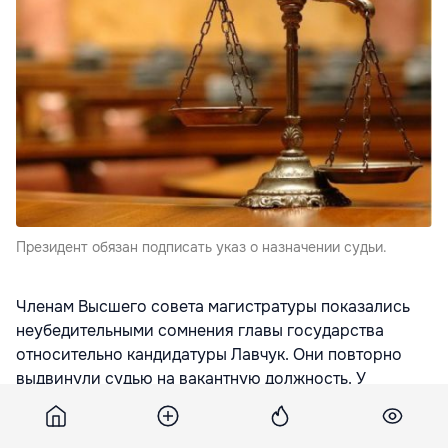
Президент обязан подписать указ о назначении судьи.
Членам Высшего совета магистратуры показались
неубедительными сомнения главы государства
относительно кандидатуры Лавчук. Они повторно
выдвинули судью на вакантную должность. У
президента не остаётся выбора - он обязан
подписать указ о назначении судьи.