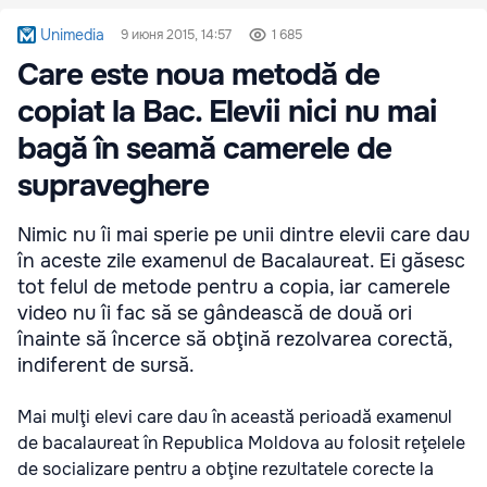
Unimedia
9 июня 2015, 14:57
1 685
Care este noua metodă de
copiat la Bac. Elevii nici nu mai
bagă în seamă camerele de
supraveghere
Nimic nu îi mai sperie pe unii dintre elevii care dau
în aceste zile examenul de Bacalaureat. Ei găsesc
tot felul de metode pentru a copia, iar camerele
video nu îi fac să se gândească de două ori
înainte să încerce să obţină rezolvarea corectă,
indiferent de sursă.
Mai mulţi elevi care dau în această perioadă examenul
de bacalaureat în Republica Moldova au folosit reţelele
de socializare pentru a obţine rezultatele corecte la