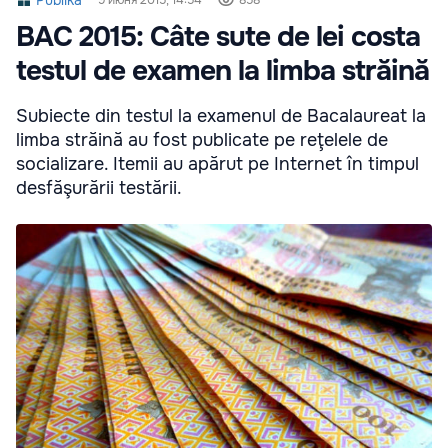
Publika
9 июня 2015, 14:54
858
BAC 2015: Câte sute de lei costa
testul de examen la limba străină
Subiecte din testul la examenul de Bacalaureat la
limba străină au fost publicate pe reţelele de
socializare. Itemii au apărut pe Internet în timpul
desfăşurării testării.