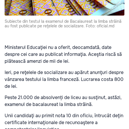
Subiecte din testul la examenul de Bacalaureat la limba străină
au fost publicate pe reţelele de socializare. Foto: oficial.md
Ministerul Educaţiei nu a oferit, deocamdată, date
despre cei care au publicat informaţia. Aceştia riscă să
plătească amenzi de mii de lei.
Ieri, pe reţelele de socializare au apărut anunţuri despre
vânzarea testului la limba franceză. Lucrarea costa 800
de lei.
Peste 21.000 de absolvenți de liceu au susţinut, astăzi,
examenul de bacalaureat la limba străină.
Unii candidaţi au primit nota 10 din oficiu, întrucât deţin
certificate internaţionale de recunoaştere a