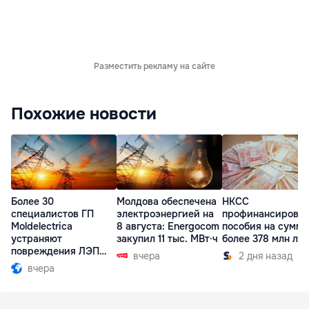
Разместить рекламу на сайте
Похожие новости
Более 30
Молдова обеспечена
НКСС
специалистов ГП
электроэнергией на
профинансирова
Moldelectrica
8 августа: Energocom
пособия на сумму
устраняют
закупил 11 тыс. МВт·ч
более 378 млн ле
повреждения ЛЭП
вчера
2 дня назад
Бельцы-Днестровск
вчера