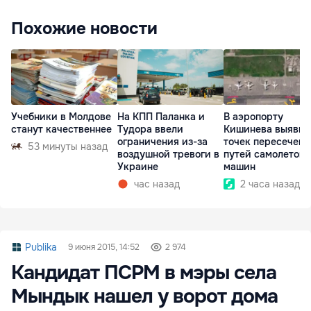
Похожие новости
Учебники в Молдове
На КПП Паланка и
В аэропорту
станут качественнее
Тудора ввели
Кишинева выявили
ограничения из-за
точек пересечени
53 минуты назад
воздушной тревоги в
путей самолетов 
Украине
машин
час назад
2 часа назад
Publika
9 июня 2015, 14:52
2 974
Кандидат ПСРМ в мэры села
Мындык нашел у ворот дома