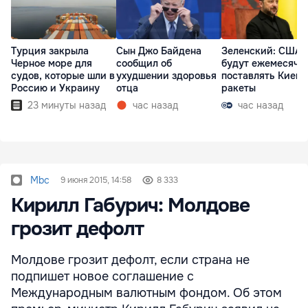
Турция закрыла
Сын Джо Байдена
Зеленский: США
Черное море для
сообщил об
будут ежемесячн
судов, которые шли в
ухудшении здоровья
поставлять Киеву
Россию и Украину
отца
ракеты
23 минуты назад
час назад
час назад
Mbc
9 июня 2015, 14:58
8 333
Кирилл Габурич: Молдове
грозит дефолт
Молдове грозит дефолт, если страна не
подпишет новое соглашение с
Международным валютным фондом. Об этом