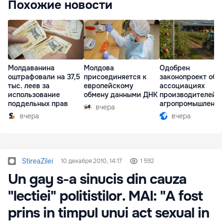
Похожие новости
Молдаванина
Молдова
Одобрен
оштрафовали на 37,5
присоединяется к
законопроект об
тыс. леев за
европейскому
ассоциациях
использование
обмену данными ДНК
производителей 
поддельных прав
агропромышленн
вчера
комплексе
вчера
вчера
StireaZilei
10 декабря 2010, 14:17
1 592
Un gay s-a sinucis din cauza
"lectiei" politistilor. MAI: "A fost
prins in timpul unui act sexual in