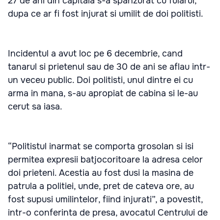
27 de ani din capitala s-a spanzurat cu fularul,
dupa ce ar fi fost injurat si umilit de doi politisti.
Incidentul a avut loc pe 6 decembrie, cand
tanarul si prietenul sau de 30 de ani se aflau intr-
un veceu public. Doi politisti, unul dintre ei cu
arma in mana, s-au apropiat de cabina si le-au
cerut sa iasa.
“Politistul inarmat se comporta grosolan si isi
permitea expresii batjocoritoare la adresa celor
doi prieteni. Acestia au fost dusi la masina de
patrula a politiei, unde, pret de cateva ore, au
fost supusi umilintelor, fiind injurati”, a povestit,
intr-o conferinta de presa, avocatul Centrului de