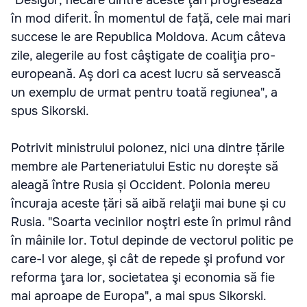
"Desigur, fiecare dintre aceste ţări progresează
în mod diferit. În momentul de față, cele mai mari
succese le are Republica Moldova. Acum câteva
zile, alegerile au fost câştigate de coaliţia pro-
europeană. Aş dori ca acest lucru să servească
un exemplu de urmat pentru toată regiunea", a
spus Sikorski.
Potrivit ministrului polonez, nici una dintre țările
membre ale Parteneriatului Estic nu dorește să
aleagă între Rusia și Occident. Polonia mereu
încuraja aceste țări să aibă relaţii mai bune și cu
Rusia. "Soarta vecinilor noştri este în primul rând
în mâinile lor. Totul depinde de vectorul politic pe
care-l vor alege, şi cât de repede şi profund vor
reforma ţara lor, societatea şi economia să fie
mai aproape de Europa", a mai spus Sikorski.