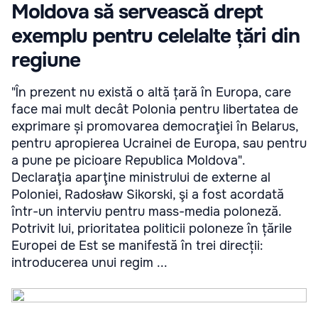
Moldova să servească drept
exemplu pentru celelalte țări din
regiune
"În prezent nu există o altă țară în Europa, care
face mai mult decât Polonia pentru libertatea de
exprimare și promovarea democraţiei în Belarus,
pentru apropierea Ucrainei de Europa, sau pentru
a pune pe picioare Republica Moldova".
Declaraţia aparţine ministrului de externe al
Poloniei, Radosław Sikorski, şi a fost acordată
într-un interviu pentru mass-media poloneză.
Potrivit lui, prioritatea politicii poloneze în țările
Europei de Est se manifestă în trei direcții:
introducerea unui regim ...