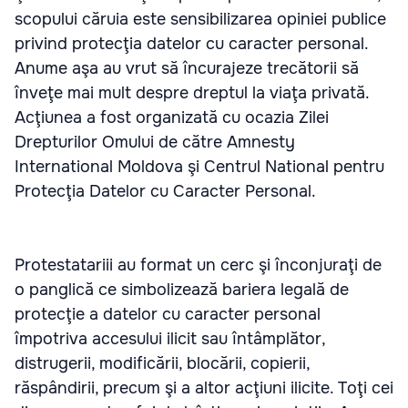
scopului căruia este sensibilizarea opiniei publice
privind protecţia datelor cu caracter personal.
Anume aşa au vrut să încurajeze trecătorii să
înveţe mai mult despre dreptul la viaţa privată.
Acţiunea a fost organizată cu ocazia Zilei
Drepturilor Omului de către Amnesty
International Moldova şi Centrul National pentru
Protecţia Datelor cu Caracter Personal.
Protestatariii au format un cerc şi înconjuraţi de
o panglică ce simbolizează bariera legală de
protecţie a datelor cu caracter personal
împotriva accesului ilicit sau întâmplător,
distrugerii, modificării, blocării, copierii,
răspândirii, precum şi a altor acţiuni ilicite. Toţi cei