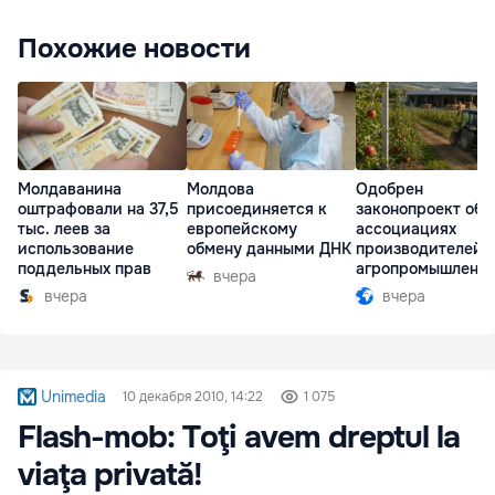
Похожие новости
Молдаванина
Молдова
Одобрен
оштрафовали на 37,5
присоединяется к
законопроект об
тыс. леев за
европейскому
ассоциациях
использование
обмену данными ДНК
производителей 
поддельных прав
агропромышленн
вчера
комплексе
вчера
вчера
Unimedia
10 декабря 2010, 14:22
1 075
Flash-mob: Toţi avem dreptul la
viaţa privată!