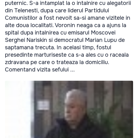
puternic. S-a intamplat la o intalnire cu alegatorii
din Telenesti, dupa care liderul Partidului
Comunistilor a fost nevoit sa-si amane vizitele in
alte doua localitati. Voronin neaga ca a ajuns la
spital dupa intalnirea cu emisarul Moscovei
Serghei Nariskin si democratul Marian Lupu de
saptamana trecuta. In acelasi timp, fostul
presedinte marturiseste ca s-a ales cu o raceala
zdravana pe care o trateaza la domiciliu.
Comentand vizita sefului ...