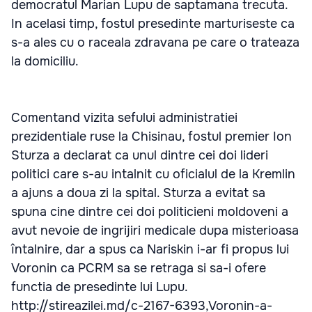
democratul Marian Lupu de saptamana trecuta.
In acelasi timp, fostul presedinte marturiseste ca
s-a ales cu o raceala zdravana pe care o trateaza
la domiciliu.
Comentand vizita sefului administratiei
prezidentiale ruse la Chisinau, fostul premier Ion
Sturza a declarat ca unul dintre cei doi lideri
politici care s-au intalnit cu oficialul de la Kremlin
a ajuns a doua zi la spital. Sturza a evitat sa
spuna cine dintre cei doi politicieni moldoveni a
avut nevoie de ingrijiri medicale dupa misterioasa
întalnire, dar a spus ca Nariskin i-ar fi propus lui
Voronin ca PCRM sa se retraga si sa-i ofere
functia de presedinte lui Lupu.
http://stireazilei.md/c-2167-6393,Voronin-a-