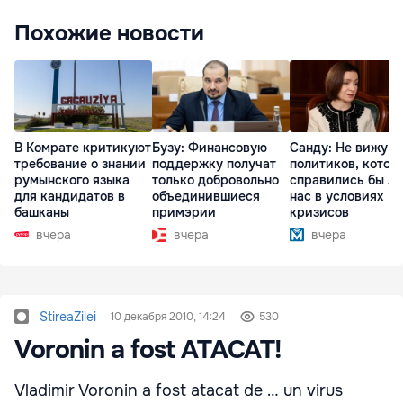
Похожие новости
В Комрате критикуют
Бузу: Финансовую
Санду: Не вижу
требование о знании
поддержку получат
политиков, котор
румынского языка
только добровольно
справились бы л
для кандидатов в
объединившиеся
нас в условиях
башканы
примэрии
кризисов
вчера
вчера
вчера
StireaZilei
10 декабря 2010, 14:24
530
Voronin a fost ATACAT!
Vladimir Voronin a fost atacat de … un virus