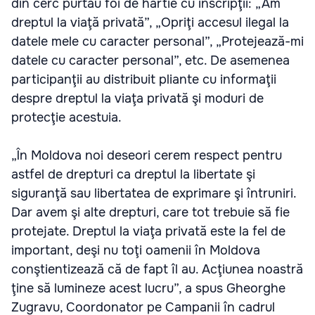
din cerc purtau foi de hârtie cu inscripţii: „Am
dreptul la viaţă privată”, „Opriţi accesul ilegal la
datele mele cu caracter personal”, „Protejează-mi
datele cu caracter personal”, etc. De asemenea
participanţii au distribuit pliante cu informaţii
despre dreptul la viaţa privată şi moduri de
protecţie acestuia.
„În Moldova noi deseori cerem respect pentru
astfel de drepturi ca dreptul la libertate şi
siguranţă sau libertatea de exprimare şi întruniri.
Dar avem şi alte drepturi, care tot trebuie să fie
protejate. Dreptul la viaţa privată este la fel de
important, deşi nu toţi oamenii în Moldova
conştientizează că de fapt îl au. Acţiunea noastră
ţine să lumineze acest lucru”, a spus Gheorghe
Zugravu, Coordonator pe Campanii în cadrul