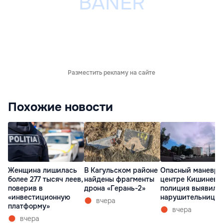
Разместить рекламу на сайте
Похожие новости
Женщина лишилась
В Кагульском районе
Опасный маневр 
более 277 тысяч леев,
найдены фрагменты
центре Кишинева
поверив в
дрона «Герань-2»
полиция выявила
«инвестиционную
нарушительницу
вчера
платформу»
вчера
вчера