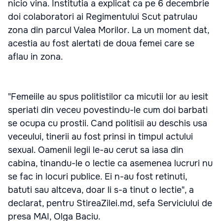
nicio vina. Institutia a explicat ca pe 6 decembrie
doi colaboratori ai Regimentului Scut patrulau
zona din parcul Valea Morilor. La un moment dat,
acestia au fost alertati de doua femei care se
aflau in zona.
"Femeiile au spus politistilor ca micutii lor au iesit
speriati din veceu povestindu-le cum doi barbati
se ocupa cu prostii. Cand politisii au deschis usa
veceului, tinerii au fost prinsi in timpul actului
sexual. Oamenii legii le-au cerut sa iasa din
cabina, tinandu-le o lectie ca asemenea lucruri nu
se fac in locuri publice. Ei n-au fost retinuti,
batuti sau altceva, doar li s-a tinut o lectie", a
declarat, pentru StireaZilei.md, sefa Serviciului de
presa MAI, Olga Baciu.