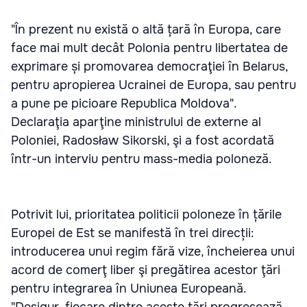
"În prezent nu există o altă țară în Europa, care
face mai mult decât Polonia pentru libertatea de
exprimare și promovarea democraţiei în Belarus,
pentru apropierea Ucrainei de Europa, sau pentru
a pune pe picioare Republica Moldova".
Declaraţia aparţine ministrului de externe al
Poloniei, Radosław Sikorski, şi a fost acordată
într-un interviu pentru mass-media poloneză.
Potrivit lui, prioritatea politicii poloneze în țările
Europei de Est se manifestă în trei direcții:
introducerea unui regim fără vize, încheierea unui
acord de comerţ liber şi pregătirea acestor ţări
pentru integrarea în Uniunea Europeană.