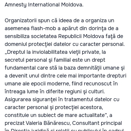
Amnesty International Moldova.
Organizatorii spun că ideea de a organiza un
asemenea flash-mob a apărut din dorinţa de a
sensibiliza societatea Republicii Moldova faţă de
domeniul protecţiei datelor cu caracter personal.
„Dreptul la inviolabilitatea vieţii private, la
secretul personal şi familial este un drept
fundamental care stă la baza demnităţii umane şi
a devenit unul dintre cele mai importante drepturi
umane ale epocii moderne, fiind recunoscut în
întreaga lume în diferite regiuni şi culturi.
Asigurarea siguranţei în tratamentul datelor cu
caracter personal şi protecţiei acestora,
constituie un subiect de mare actualitate”, a
precizat Valeria Bănărescu, Consultant principal
în Direcţia juridică şi relaţii cu publicului în cadrul