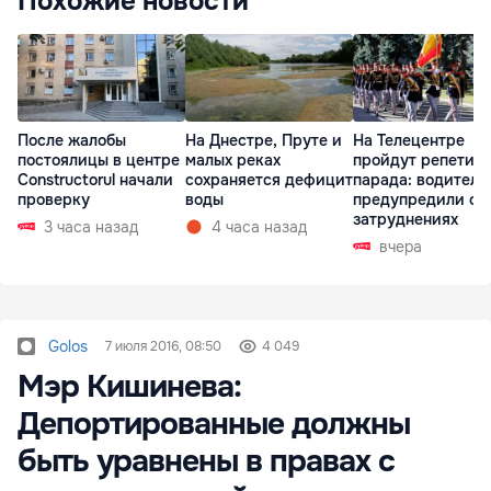
Похожие новости
После жалобы
На Днестре, Пруте и
На Телецентре
постоялицы в центре
малых реках
пройдут репетиц
Constructorul начали
сохраняется дефицит
парада: водителе
проверку
воды
предупредили о
затруднениях
3 часа назад
4 часа назад
вчера
Golos
7 июля 2016, 08:50
4 049
Мэр Кишинева:
Депортированные должны
быть уравнены в правах с