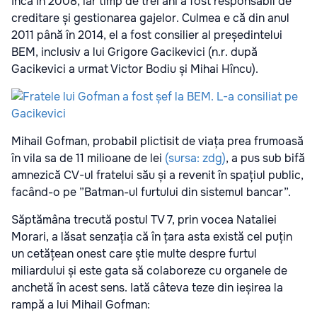
încă în 2008, iar timp de trei ani a fost responsabil de
creditare și gestionarea gajelor. Culmea e că din anul
2011 până în 2014, el a fost consilier al președintelui
BEM, inclusiv a lui Grigore Gacikevici (n.r. după
Gacikevici a urmat Victor Bodiu și Mihai Hîncu).
Mihail Gofman, probabil plictisit de viața prea frumoasă
în vila sa de 11 milioane de lei
(sursa: zdg)
, a pus sub bifă
amnezică CV-ul fratelui său și a revenit în spațiul public,
facând-o pe ”Batman-ul furtului din sistemul bancar”.
Săptămâna trecută postul TV 7, prin vocea Nataliei
Morari, a lăsat senzația că în țara asta există cel puțin
un cetățean onest care știe multe despre furtul
miliardului și este gata să colaboreze cu organele de
anchetă în acest sens. Iată câteva teze din ieșirea la
rampă a lui Mihail Gofman: