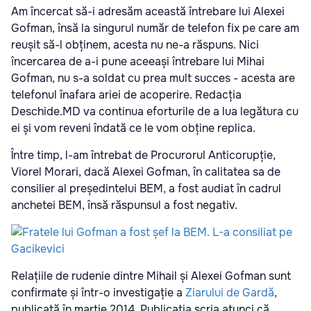
Am încercat să-i adresăm această întrebare lui Alexei
Gofman, însă la singurul număr de telefon fix pe care am
reușit să-l obținem, acesta nu ne-a răspuns. Nici
încercarea de a-i pune aceeași întrebare lui Mihai
Gofman, nu s-a soldat cu prea mult succes - acesta are
telefonul înafara ariei de acoperire. Redacția
Deschide.MD va continua eforturile de a lua legătura cu
ei și vom reveni îndată ce le vom obține replica.
Între timp, l-am întrebat de Procurorul Anticorupție,
Viorel Morari, dacă Alexei Gofman, în calitatea sa de
consilier al președintelui BEM, a fost audiat în cadrul
anchetei BEM, însă răspunsul a fost negativ.
Relațiile de rudenie dintre Mihail și Alexei Gofman sunt
confirmate și într-o investigație a
Ziarului de Gardă
,
publicată în martie 2014. Publicația scria atunci că