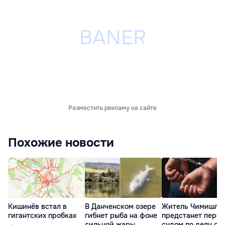
Разместить рекламу на сайте
Похожие новости
Кишинёв встал в
В Данченском озере
Житель Чимишли
гигантских пробках
гибнет рыба на фоне
предстанет перед
сильной жары
судом по делу об