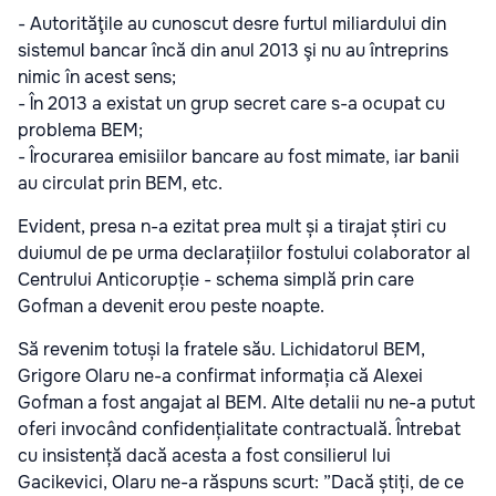
- Autorităţile au cunoscut desre furtul miliardului din
sistemul bancar încă din anul 2013 şi nu au întreprins
nimic în acest sens;
- În 2013 a existat un grup secret care s-a ocupat cu
problema BEM;
- Îrocurarea emisiilor bancare au fost mimate, iar banii
au circulat prin BEM, etc.
Evident, presa n-a ezitat prea mult și a tirajat știri cu
duiumul de pe urma declarațiilor fostului colaborator al
Centrului Anticorupție - schema simplă prin care
Gofman a devenit erou peste noapte.
Să revenim totuși la fratele său. Lichidatorul BEM,
Grigore Olaru ne-a confirmat informația că Alexei
Gofman a fost angajat al BEM. Alte detalii nu ne-a putut
oferi invocând confidențialitate contractuală. Întrebat
cu insistență dacă acesta a fost consilierul lui
Gacikevici, Olaru ne-a răspuns scurt: ”Dacă știți, de ce