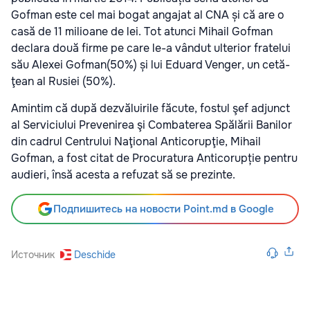
Gofman este cel mai bogat angajat al CNA și că are o
casă de 11 milioane de lei. Tot atunci Mihail Gofman
declara două firme pe care le-a vândut ulterior fratelui
său Ale­xei Gofman(50%) și lui Edu­ard Ven­ger, un cetă­
ţean al Rusiei (50%).
Amintim că după dezvăluirile făcute, fostul şef adjunct
al Serviciului Prevenirea şi Combaterea Spălării Banilor
din cadrul Centrului Naţional Anticorupţie, Mihail
Gofman, a fost citat de Procuratura Anticorupție pentru
audieri, însă acesta a refuzat să se prezinte.
Подпишитесь на новости Point.md в Google
Источник
Deschide