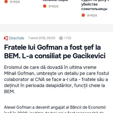
вчера
убийстве
вчера
сожительницы
вчера
Deschide
7 июля 2016, 09:05
1 733
Fratele lui Gofman a fost șef la
BEM. L-a consiliat pe Gacikevici
Eroismul de care dă dovadă în ultima vreme
Mihail Gofman, umbrește un detaliu pe care fostul
colaborator al CNA se face a-l uita - fratele său a
deținut în perioada delapidărilor, funcții cheie la
BEM.
Alexei Gofman a devenit angajat al Băncii de Economii