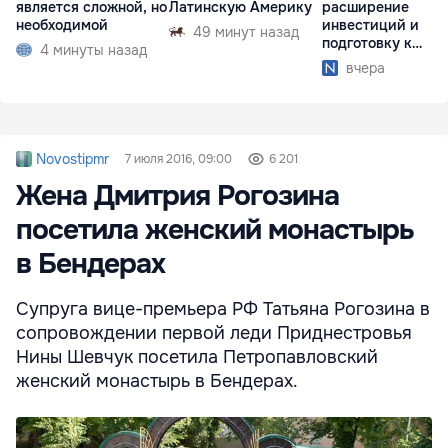
является сложной, но
Латинскую Америку
расширение
необходимой
инвестиций и
49 минут назад
подготовку к
4 минуты назад
отопительному
вчера
сезону
Novostipmr
7 июля 2016, 09:00
6 201
Жена Дмитрия Рогозина
посетила женский монастырь
в Бендерах
Супруга вице-премьера РФ Татьяна Рогозина в
сопровождении первой леди Приднестровья
Нины Шевчук посетила Петропавловский
женский монастырь в Бендерах.