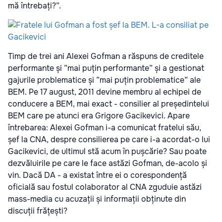
mă întrebați?”.
Timp de trei ani Alexei Gofman a răspuns de creditele
performante și ”mai puțin performante” și a gestionat
gajurile problematice și ”mai puțin problematice” ale
BEM. Pe 17 august, 2011 devine membru al echipei de
conducere a BEM, mai exact - consilier al președintelui
BEM care pe atunci era Grigore Gacikevici. Apare
întrebarea: Alexei Gofman i-a comunicat fratelui său,
șef la CNA, despre consilierea pe care i-a acordat-o lui
Gacikevici, de ultimul stă acum în pușcărie? Sau poate
dezvăluirile pe care le face astăzi Gofman, de-acolo și
vin. Dacă DA - a existat între ei o corespondență
oficială sau fostul colaborator al CNA zguduie astăzi
mass-media cu acuzații și informații obținute din
discuții frățești?