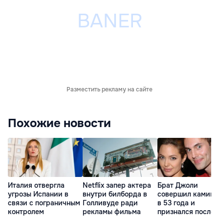
Разместить рекламу на сайте
Похожие новости
Италия отвергла
Netflix запер актера
Брат Джоли
угрозы Испании в
внутри билборда в
совершил каминг
связи с пограничным
Голливуде ради
в 53 года и
контролем
рекламы фильма
признался после