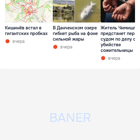
Кишинёв встал в
В Данченском озере
Житель Чимишли
гигантских пробках
гибнет рыба на фоне
предстанет перед
сильной жары
судом по делу об
вчера
убийстве
вчера
сожительницы
вчера