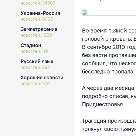
новостей:
34987
Украина-Россия
новостей:
8490
Землетрясение
Во время пьяной сс
новостей:
1009
головой о кровать. 
Стадион
В сентябре 2010 го
новостей:
119
без вести пропавше
Русский язык
сообщил, что нескол
новостей:
292
бесследно пропала.
Хорошие новости
новостей:
1721
А через два месяца
подробно описав, к
Приднестровья.
Трагедия произошла
толкнул свою пьяную