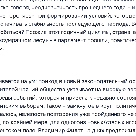
ягко говоря, неоднозначность прошедшего года – и
 не торопясь» при формировании условий, которы
еспечивать стабильность последующего периода. В
добиться? Прожив этот годичный цикл мы, страна, 
«сумрачном лесу» - в парламент прошли, практичес
и.
ивается на ум: приход в новый законодательный ор
ителей чаяний общества указывает на высокую ве
реды событий, которая и привела к недавно состо
тским выборам. Такое – замкнутое в круг политич
залось, нелепость повторения уже пройденного не 
, по крайней мере, для одногоиз новых/старых игр
ентском поле. Владимир Филат на днях предложил