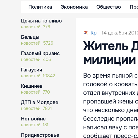
Политика
Экономика
Общество
Пр
Цены на топливо
новостей:
376
14 декабря 2010
Kp
Бельцы
Житель Д
новостей:
5726
Газовый кризис
милиции 
новостей:
406
Гагаузия
Во время пьяной с
новостей:
10842
головой о кровать.
Кишинев
отдел внутренних 
новостей:
770
пропавшей жены о
ДТП в Молдове
новостей:
7821
что несколько дне
бесследно пропала
Нет войне
новостей:
131
написал явку с по
Приднестровье
сообщает пресс-с