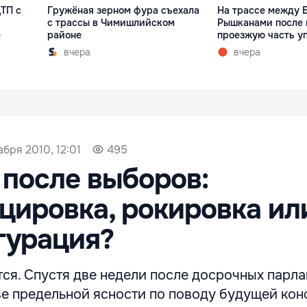
ТП с
Гружёная зерном фура съехала
На трассе между 
с трассы в Чимишлийском
Рышканами после 
е
районе
проезжую часть у
вчера
вчера
абря 2010, 12:01
495
после выборов:
цировка, рокировка ил
гурация?
ся. Спустя две недели после досрочных парл
е предельной ясности по поводу будущей ко