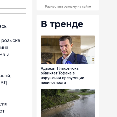
Разместить рекламу на сайте
В тренде
ась
о розыске
чина
ма и
Адвокат Плахотнюка
обвиняет Тофана в
нной,
нарушении презумпции
МВД
невиновности
сил
от