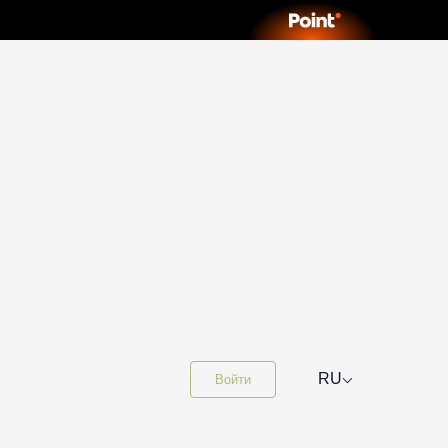
⌵
RU
Войти