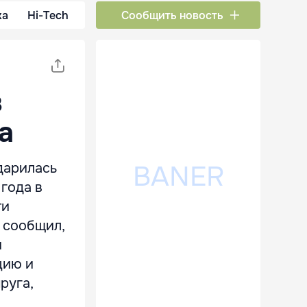
ка
Hi-Tech
Сообщить новость
в
а
ударилась
 года в
ти
 сообщил,
и
цию и
руга,