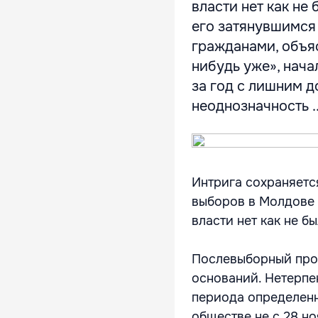
власти нет как не
его затянувшимся 
гражданами, объя
нибудь уже», нача
за год с лишним д
неоднозначность ..
Интрига сохраняетс
выборов в Молдове
власти нет как не бы
Послевыборный проц
оснований. Нетерпе
периода определенн
обществе не с 28 но