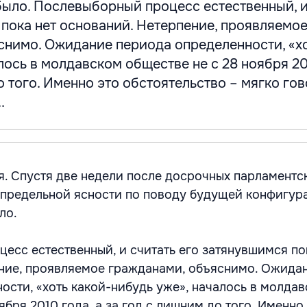
 было. Послевыборный процесс естественный, и
пока нет оснований. Нетерпение, проявляемо
снимо. Ожидание периода определенности, «хо
лось в молдавском обществе не с 28 ноября 20
о того. Именно это обстоятельство – мягко гов
.
я. Спустя две недели после досрочных парламентс
 предельной ясности по поводу будущей конфигур
ло.
есс естественный, и считать его затянувшимся по
ние, проявляемое гражданами, объяснимо. Ожида
ости, «хоть какой-нибудь уже», началось в молда
ября 2010 года, а за год с лишним до того. Именно