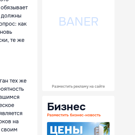
 обязывает
е должны
опрос: как
вновь
ки, те же
ган тех же
Разместить рекламу на сайте
роятность
явшимся
Бизнес
еское
является
Разместить бизнес-новость
оков на
 своим