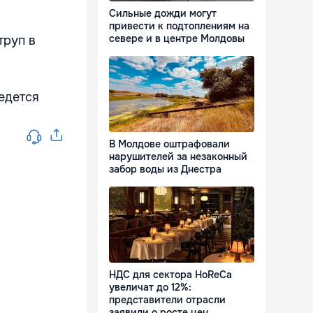
Сильные дожди могут
привести к подтоплениям на
севере и в центре Молдовы
труп в
едется
В Молдове оштрафовали
нарушителей за незаконный
забор воды из Днестра
НДС для сектора HoReCa
увеличат до 12%:
представители отрасли
заявили о росте цен