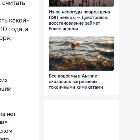
 считать
е
Из-за непогоды повреждена
ЛЭП Бельцы — Днестровск:
ть какой-
восстановление займет
10 года, а
более недели
оря,
Все водоёмы в Англии
ких
оказались загрязнены
токсичными химикатами
ации
ка нет
ние
вском
 это