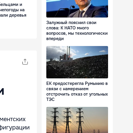
Бельцами и
непогоды на
пали деревья
Залужный пояснил свои
слова: К НАТО много
вопросов, мы технологически
впереди
ЕК предостерегла Румынию в
и
связи с намерением
отстрочить отказ от угольных
ТЭС
аментских
нфигурации