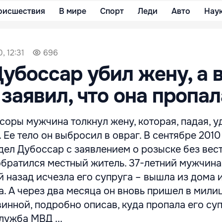
оисшествия
В мире
Спорт
Леди
Авто
Нау
, 12:31
696
убоссар убил жену, а 
заявил, что она пропал
соры мужчина толкнул жену, которая, падая, 
 Ее тело он выбросил в овраг. В сентябре 2010
дел Дубоссар с заявлением о розыске без вес
братился местный житель. 37-летний мужчина
й назад исчезла его супруга – вышла из дома 
. А через два месяца он вновь пришел в мили
винной, подробно описав, куда пропала его суп
лужба МВД ...