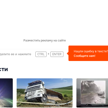
Разместить рекламу на сайте
Нашли ошибку в тексте
+
делите ее и нажмите
CTRL
ENTER
Сообщите нам!
сти