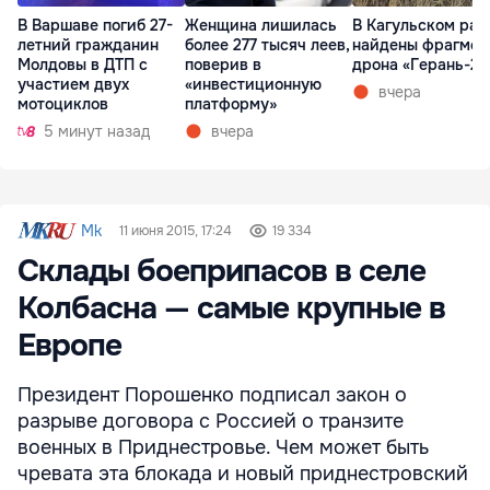
В Варшаве погиб 27-
Женщина лишилась
В Кагульском рай
летний гражданин
более 277 тысяч леев,
найдены фрагмен
Молдовы в ДТП с
поверив в
дрона «Герань-2»
участием двух
«инвестиционную
вчера
мотоциклов
платформу»
5 минут назад
вчера
Mk
11 июня 2015, 17:24
19 334
Склады боеприпасов в селе
Колбасна — самые крупные в
Европе
Президент Порошенко подписал закон о
разрыве договора с Россией о транзите
военных в Приднестровье. Чем может быть
чревата эта блокада и новый приднестровский