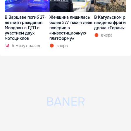
В Варшаве погиб 27-
Женщина лишилась
В Кагульском рай
летний гражданин
более 277 тысяч леев,
найдены фрагмен
Молдовы в ДТП с
поверив в
дрона «Герань-2»
участием двух
«инвестиционную
вчера
мотоциклов
платформу»
5 минут назад
вчера