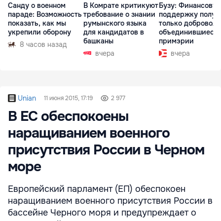
Санду о военном
В Комрате критикуют
Бузу: Финансову
параде: Возможность
требование о знании
поддержку получ
показать, как мы
румынского языка
только доброволь
укрепили оборону
для кандидатов в
объединившиеся
башканы
примэрии
8 часов назад
вчера
вчера
Unian
11 июня 2015, 17:19
2 977
В ЕС обеспокоены
наращиванием военного
присутствия России в Черном
море
Европейский парламент (ЕП) обеспокоен
наращиванием военного присутствия России в
бассейне Черного моря и предупреждает о