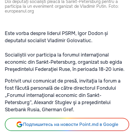
Doi deputați socialiști pleacă la Sankt-Petersburg pentru a
participa la un eveniment organizat de Vladimir Putin. Foto:
europeanul.org
Este vorba despre liderul PSRM, Igor Dodon și
deputatul socialist Vladimir Golovatiuc.
Socialiștii vor participa la forumul internaţional
economic din Sankt-Petersburg, organizat sub egida
Preşedintelui Federaţiei Ruse, în perioada 18-20 iunie.
Potrivit unui comunicat de presă, invitaţia la forum a
fost făcută personală de către directorul Fondului
„Forumul internaţional economic din Sankt-
Petersburg”, Alexandr Stuglev şi a preşedintelui
Sberbank Rusia, Gherman Gref.
Подпишитесь на новости Point.md в Google