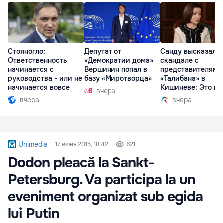
Стояногло:
Депутат от
Санду высказалас
Ответственность
«Демократии дома»
скандале с
начинается с
Вершинин попал в
представителями
руководства - или не
базу «Миротворца»
«Талибана» в
начинается вовсе
Кишиневе: Это по
вчера
вчера
вчера
Unimedia
17 июня 2015, 18:42
621
Dodon pleacă la Sankt-
Petersburg. Va participa la un
eveniment organizat sub egida
lui Putin