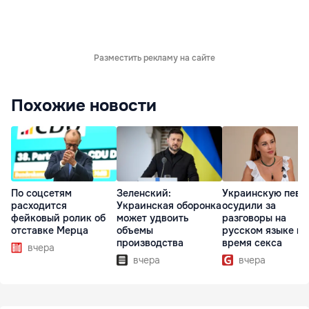
Разместить рекламу на сайте
Похожие новости
По соцсетям
Зеленский:
Украинскую певи
расходится
Украинская оборонка
осудили за
фейковый ролик об
может удвоить
разговоры на
отставке Мерца
объемы
русском языке во
производства
время секса
вчера
вчера
вчера