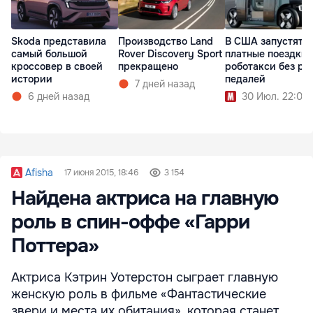
Skoda представила
Производство Land
В США запустят
самый большой
Rover Discovery Sport
платные поездки 
кроссовер в своей
прекращено
роботакси без ру
истории
педалей
7 дней назад
6 дней назад
30 Июл. 22:00
Afisha
17 июня 2015, 18:46
3 154
Найдена актриса на главную
роль в спин-оффе «Гарри
Поттера»
Актриса Кэтрин Уотерстон сыграет главную
женскую роль в фильме «Фантастические
звери и места их обитания», которая станет