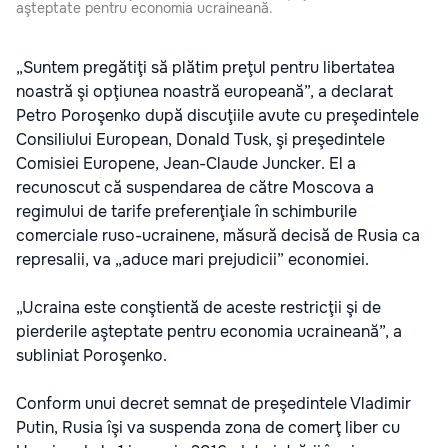
aşteptate pentru economia ucraineană.
„Suntem pregătiţi să plătim preţul pentru libertatea
noastră şi opţiunea noastră europeană”, a declarat
Petro Poroşenko după discuţiile avute cu preşedintele
Consiliului European, Donald Tusk, şi preşedintele
Comisiei Europene, Jean-Claude Juncker. El a
recunoscut că suspendarea de către Moscova a
regimului de tarife preferenţiale în schimburile
comerciale ruso-ucrainene, măsură decisă de Rusia ca
represalii, va „aduce mari prejudicii” economiei.
„Ucraina este conştientă de aceste restricţii şi de
pierderile aşteptate pentru economia ucraineană”, a
subliniat Poroşenko.
Conform unui decret semnat de preşedintele Vladimir
Putin, Rusia îşi va suspenda zona de comerţ liber cu