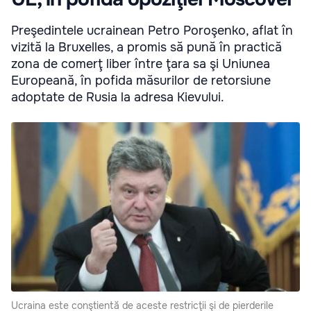
Preşedintele ucrainean Petro Poroşenko, aflat în
vizită la Bruxelles, a promis să pună în practică
zona de comerţ liber între ţara sa şi Uniunea
Europeană, în pofida măsurilor de retorsiune
adoptate de Rusia la adresa Kievului.
Ucraina este conştientă de aceste restricţii şi de pierderile