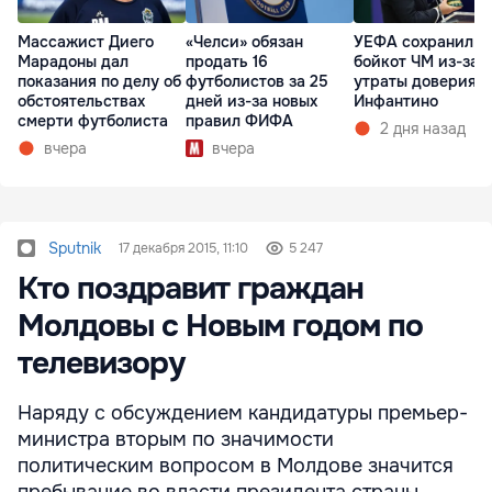
Массажист Диего
«Челси» обязан
УЕФА сохранил
Марадоны дал
продать 16
бойкот ЧМ из-за
показания по делу об
футболистов за 25
утраты доверия к
обстоятельствах
дней из-за новых
Инфантино
смерти футболиста
правил ФИФА
2 дня назад
вчера
вчера
Sputnik
17 декабря 2015, 11:10
5 247
Кто поздравит граждан
Молдовы с Новым годом по
телевизору
Наряду с обсуждением кандидатуры премьер-
министра вторым по значимости
политическим вопросом в Молдове значится
пребывание во власти президента страны