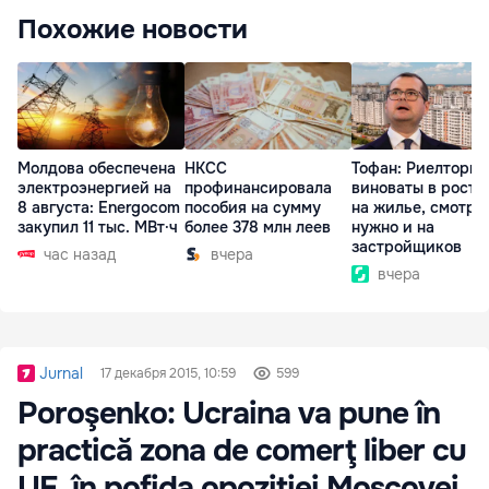
Похожие новости
Молдова обеспечена
НКСС
Тофан: Риелторы 
электроэнергией на
профинансировала
виноваты в росте
8 августа: Energocom
пособия на сумму
на жилье, смотре
закупил 11 тыс. МВт·ч
более 378 млн леев
нужно и на
застройщиков
час назад
вчера
вчера
Jurnal
17 декабря 2015, 10:59
599
Poroşenko: Ucraina va pune în
practică zona de comerţ liber cu
UE, în pofida opoziţiei Moscovei