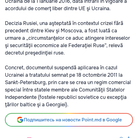
Ucraina de la 1 ianuarie 2016, data intrării în vigoare a
acordului de comerţ liber dintre UE şi Ucraina.
Decizia Rusiei, una aşteptată în contextul crizei fără
precedent dintre Kiev şi Moscova, a fost luată ca
urmare a „circumstanţelor ce aduc atingere intereselor
şi securităţii economice ale Federaţiei Ruse”, relevă
decretul preşedinţiei ruse.
Concret, documentul suspendă aplicarea în cazul
Ucrainei a tratatului semnat pe 18 octombrie 2011 la
Sankt-Petersburg, prin care se crea un regim comercial
special între statele membre ale Comunităţii Statelor
Independente (fostele republici sovietice cu excepţia
ţărilor baltice şi a Georgiei).
Подпишитесь на новости Point.md в Google