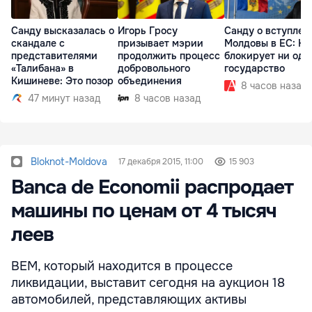
Санду высказалась о
Игорь Гросу
Санду о вступлен
скандале с
призывает мэрии
Молдовы в ЕС: На
представителями
продолжить процесс
блокирует ни одн
«Талибана» в
добровольного
государство
Кишиневе: Это позор
объединения
8 часов назад
47 минут назад
8 часов назад
Bloknot-Moldova
17 декабря 2015, 11:00
15 903
Banca de Economii распродает
машины по ценам от 4 тысяч
леев
BEM, который находится в процессе
ликвидации, выставит сегодня на аукцион 18
автомобилей, представляющих активы