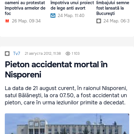
oameni au protestat
împotriva unui proiect
limbajului semnelor
împotriva armelor de
de lege anti avort
fost lansată la
foc
Bucureşti
24 Мар. 11:40
26 Мар. 09:34
24 Мар. 06:30
Tv7
21 августа 2012, 11:38
1 103
Pieton accidentat mortal în
Nisporeni
La data de 21 august curent, în raionul Nisporeni,
satul Bălăneşti, la ora 07.50, a fost accidentat un
pieton, care în urma leziunilor primite a decedat.