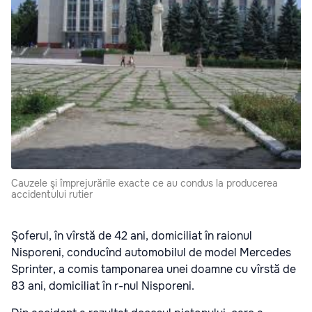
Cauzele şi împrejurările exacte ce au condus la producerea
accidentului rutier
Şoferul, în vîrstă de 42 ani, domiciliat în raionul
Nisporeni, conducînd automobilul de model Mercedes
Sprinter, a comis tamponarea unei doamne cu vîrstă de
83 ani, domiciliat în r-nul Nisporeni.