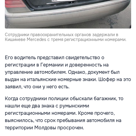
Сотрудники правоохранительных органов задержали в
Кишиневе Mercedes с тремя регистрационными номерами.
Его водитель представил свидетельство о
регистрации в Германии и доверенность на
управление автомобилем. Однако, документ был
выдан на итальянские номерные знаки. Шофер на это
заявил, что они у него есть.
Когда сотрудники полиции обыскали багажник, то
нашли еще два знака с румынскими
регистрационными номерами. Кроме прочего,
выяснилось, что срок пребывания автомобиля на
территории Молдовы просрочен.