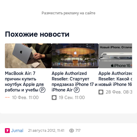
Разместить рекламу на сайте
Похожие новости
MacBook Air: 7
Apple Authorized
Apple Authorized
причин купить
Reseller: Cтартует
Reseller: Какой он,
ноутбук Apple для
предзаказ iPhone 17 и
новый iPhone 16e
работы и учебы Ⓟ
iPhone Air Ⓟ
28 Фев. 08:30
10 Фев. 11:00
19 Сен. 11:00
Jurnal
21 августа 2012, 11:41
717