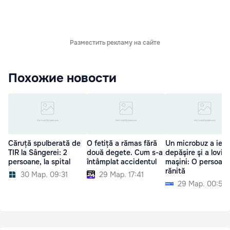
Разместить рекламу на сайте
Похожие новости
Căruță spulberată de
O fetiță a rămas fără
Un microbuz a ieşit
TIR la Sângerei: 2
două degete. Cum s-a
depăşire şi a lovit 
persoane, la spital
întâmplat accidentul
maşini: O persoană
rănită
30 Мар. 09:31
29 Мар. 17:41
29 Мар. 00:52