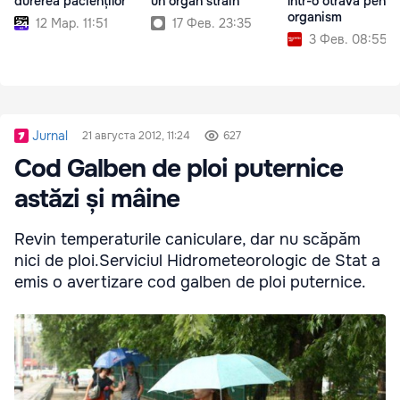
durerea pacienților
un organ străin
într-o otravă pentr
organism
12 Мар. 11:51
17 Фев. 23:35
3 Фев. 08:55
Jurnal
21 августа 2012, 11:24
627
Cod Galben de ploi puternice
astăzi și mâine
Revin temperaturile caniculare, dar nu scăpăm
nici de ploi.Serviciul Hidrometeorologic de Stat a
emis o avertizare cod galben de ploi puternice.