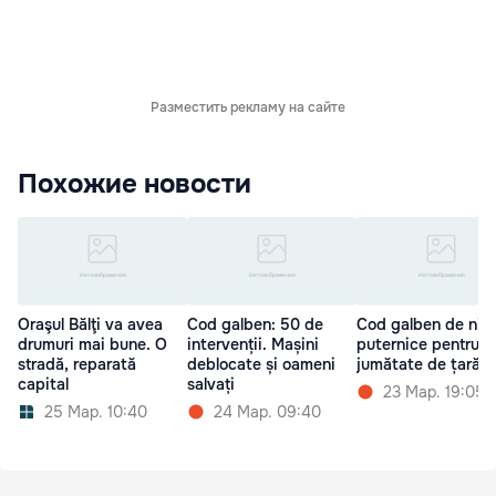
Разместить рекламу на сайте
Похожие новости
Oraşul Bălţi va avea
Cod galben: 50 de
Cod galben de nins
drumuri mai bune. O
intervenții. Mașini
puternice pentru
stradă, reparată
deblocate și oameni
jumătate de țară
capital
salvați
23 Мар. 19:05
25 Мар. 10:40
24 Мар. 09:40