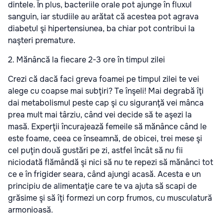
dintele. În plus, bacteriile orale pot ajunge în fluxul
sanguin, iar studiile au arătat că acestea pot agrava
diabetul şi hipertensiunea, ba chiar pot contribui la
naşteri premature.
2. Mănâncă la fiecare 2-3 ore în timpul zilei
Crezi că dacă faci greva foamei pe timpul zilei te vei
alege cu coapse mai subţiri? Te înşeli! Mai degrabă îţi
dai metabolismul peste cap şi cu siguranţă vei mânca
prea mult mai târziu, când vei decide să te aşezi la
masă. Experţii încurajează femeile să mănânce când le
este foame, ceea ce înseamnă, de obicei, trei mese şi
cel puţin două gustări pe zi, astfel încât să nu fii
niciodată flămândă şi nici să nu te repezi să mănânci tot
ce e în frigider seara, când ajungi acasă. Acesta e un
principiu de alimentaţie care te va ajuta să scapi de
grăsime şi să îţi formezi un corp frumos, cu musculatură
armonioasă.