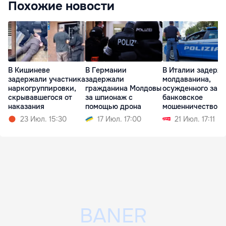
Похожие новости
В Кишиневе
В Германии
В Италии задерж
задержали участника
задержали
молдаванина,
наркогруппировки,
гражданина Молдовы
осужденного за
скрывавшегося от
за шпионаж с
банковское
наказания
помощью дрона
мошенничество н
родине
23 Июл. 15:30
17 Июл. 17:00
21 Июл. 17:11