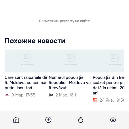
Разместить рекламу на сайте
Похожие новости
Care sunt raioanele din
Numărul populației
Populația din Beiji
R. Moldova cu cei mai
Republicii Moldova va
scăzut pentru prim
puțini locuitori
fi revăzut
dată în ultimii 20 d
ani
9 Мар. 17:55
2 Мар. 16:11
24 Янв. 19:50