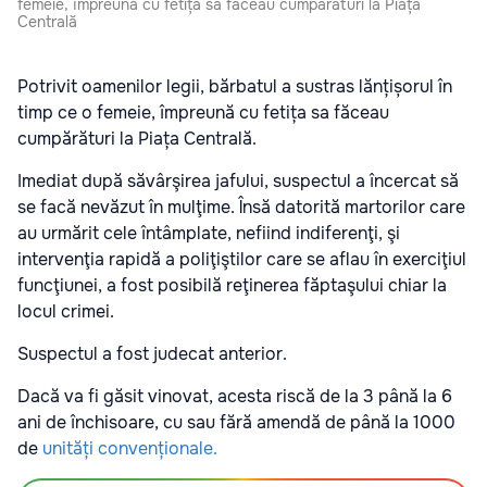
femeie, împreună cu fetița sa făceau cumpărături la Piața
Centrală
Potrivit oamenilor legii, bărbatul a sustras lănțișorul în
timp ce o femeie, împreună cu fetița sa făceau
cumpărături la Piața Centrală.
Imediat după săvârşirea jafului, suspectul a încercat să
se facă nevăzut în mulţime. Însă datorită martorilor care
au urmărit cele întâmplate, nefiind indiferenţi, şi
intervenţia rapidă a poliţiştilor care se aflau în exerciţiul
funcţiunei, a fost posibilă reţinerea făptaşului chiar la
locul crimei.
Suspectul a fost judecat anterior.
Dacă va fi găsit vinovat, acesta riscă de la 3 până la 6
ani de închisoare, cu sau fără amendă de până la 1000
de
unități convenționale.