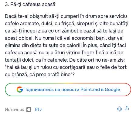
3. Fă-ţi cafeaua acasă
Dacă te-ai obişnuit să-ţi cumperi în drum spre serviciu
cafele aromate, dulci, cu frişcă, siropuri şi alte bunătăţi
ca să-ţi începi ziua cu un zâmbet e cazul să te laşi de
acest obicei. Nu numai că vei economisi bani, dar vei
elimina din dieta ta sute de calorii! În plus, când îţi faci
cafeaua acasă nu ai alături vitrina frigorifică plină de
tentaţii dulci, ca în cafenele. De câte ori nu ne-am zis:
"hai să iau şi un rulou cu scorţişoară sau o felie de tort
cu brânză, că prea arată bine"?
Подпишитесь на новости Point.md в Google
Источник
Rtv