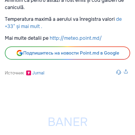
Amintim că pentru astăzi a fost emis și cod galben de
caniculă.
Temperatura maximă a aerului va înregistra valori
de
+33° și mai mult .
Mai multe detalii pe
http://meteo.point.md/
Подпишитесь на новости Point.md в Google
Источник
Jurnal