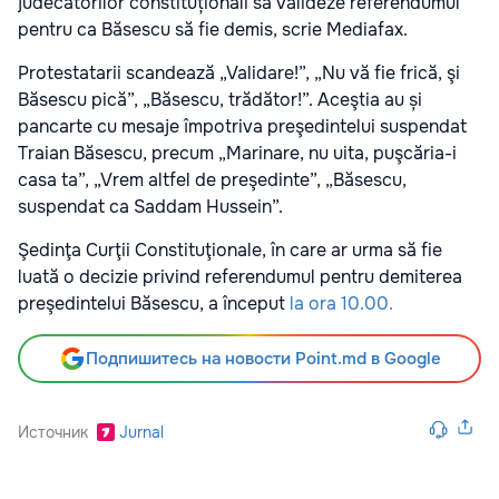
judecătorilor constituționali să valideze referendumul
pentru ca Băsescu să fie demis, scrie Mediafax.
Protestatarii scandează „Validare!”, „Nu vă fie frică, şi
Băsescu pică”, „Băsescu, trădător!”. Aceştia au și
pancarte cu mesaje împotriva preşedintelui suspendat
Traian Băsescu, precum „Marinare, nu uita, puşcăria-i
casa ta”, „Vrem altfel de preşedinte”, „Băsescu,
suspendat ca Saddam Hussein”.
Şedinţa Curţii Constituţionale, în care ar urma să fie
luată o decizie privind referendumul pentru demiterea
preşedintelui Băsescu, a început
la ora 10.00.
Подпишитесь на новости Point.md в Google
Источник
Jurnal