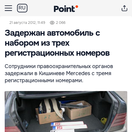
RU
21 августа 2012, 11:49
2 066
Задержан автомобиль с
набором из трех
регистрационных номеров
Сотрудники правоохранительных органов
задержали в Кишиневе Mercedes с тремя
регистрационными номерами.