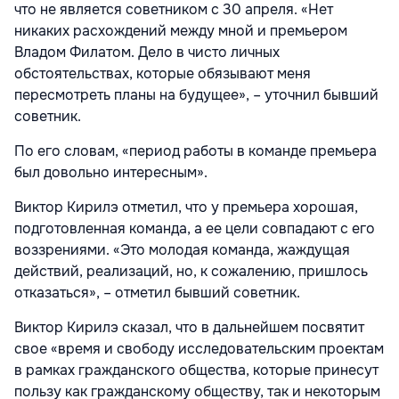
что не является советником с 30 апреля. «Нет
никаких расхождений между мной и премьером
Владом Филатом. Дело в чисто личных
обстоятельствах, которые обязывают меня
пересмотреть планы на будущее», – уточнил бывший
советник.
По его словам, «период работы в команде премьера
был довольно интересным».
Виктор Кирилэ отметил, что у премьера хорошая,
подготовленная команда, а ее цели совпадают с его
воззрениями. «Это молодая команда, жаждущая
действий, реализаций, но, к сожалению, пришлось
отказаться», – отметил бывший советник.
Виктор Кирилэ сказал, что в дальнейшем посвятит
свое «время и свободу исследовательским проектам
в рамках гражданского общества, которые принесут
пользу как гражданскому обществу, так и некоторым