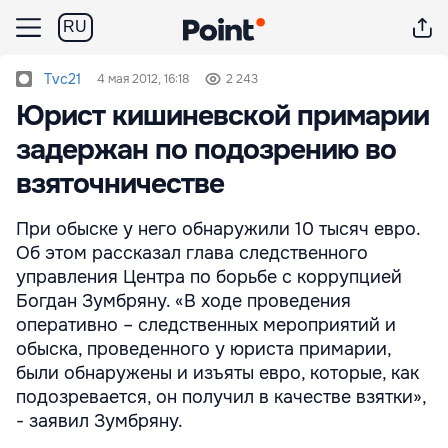
RU
Tvc21
4 мая 2012, 16:18
2 243
Юрист кишиневской примарии
задержан по подозрению во
взяточничестве
При обыске у него обнаружили 10 тысяч евро.
Об этом рассказал глава следственного
управления Центра по борьбе с коррупцией
Богдан Зумбряну. «В ходе проведения
оперативно – следственных мероприятий и
обыска, проведенного у юриста примарии,
были обнаружены и изъяты евро, которые, как
подозревается, он получил в качестве взятки»,
- заявил Зумбряну.