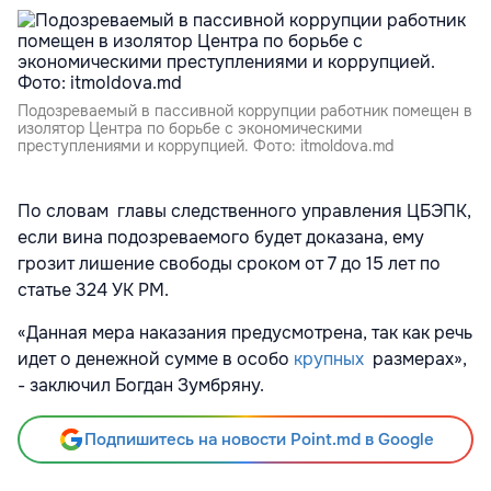
Подозреваемый в пассивной коррупции работник помещен в
изолятор Центра по борьбе с экономическими
преступлениями и коррупцией. Фото: itmoldova.md
По словам главы следственного управления ЦБЭПК,
если вина подозреваемого будет доказана, ему
грозит лишение свободы сроком от 7 до 15 лет по
статье 324 УК РМ.
«Данная мера наказания предусмотрена, так как речь
идет о денежной сумме в особо
крупных
размерах»,
- заключил Богдан Зумбряну.
Подпишитесь на новости Point.md в Google