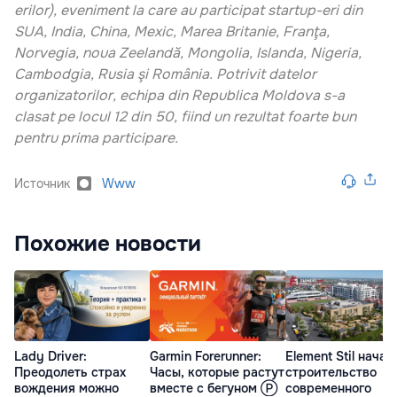
erilor), eveniment la care au participat startup-eri din
SUA, India, China, Mexic, Marea Britanie, Franţa,
Norvegia, noua Zeelandă, Mongolia, Islanda, Nigeria,
Cambodgia, Rusia şi România. Potrivit datelor
organizatorilor, echipa din Republica Moldova s-a
clasat pe locul 12 din 50, fiind un rezultat foarte bun
pentru prima participare.
Источник
Www
Похожие новости
Lady Driver:
Garmin Forerunner:
Element Stil начал
Преодолеть страх
Часы, которые растут
строительство
вождения можно
вместе с бегуном Ⓟ
современного