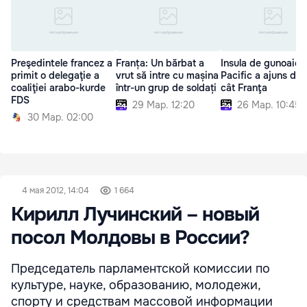
Preşedintele francez a
Franța: Un bărbat a
Insula de gunoaie 
primit o delegaţie a
vrut să intre cu mașina
Pacific a ajuns de 3
coaliţiei arabo-kurde
într-un grup de soldați
cât Franţa
FDS
29 Мар. 12:20
26 Мар. 10:45
30 Мар. 02:00
4 мая 2012, 14:04
1 664
Кирилл Лучинский – новый
посол Молдовы в России?
Председатель парламентской комиссии по
культуре, науке, образованию, молодежи,
спорту и средствам массовой информации