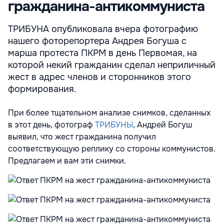
гражданина-антикоммуниста
ТРИБУНА опубликовала вчера фотографию
нашего фоторепортера Андрея Богуша с
марша протеста ПКРМ в день Первомая, на
которой некий гражданин сделал неприличный
жест в адрес членов и сторонников этого
формирования.
При более тщательном анализе снимков, сделанных
в этот день, фотограф
ТРИБУНЫ
, Андрей Богуш
выявил, что жест гражданина получил
соответствующую реплику со стороны коммунистов.
Предлагаем и вам эти снимки.