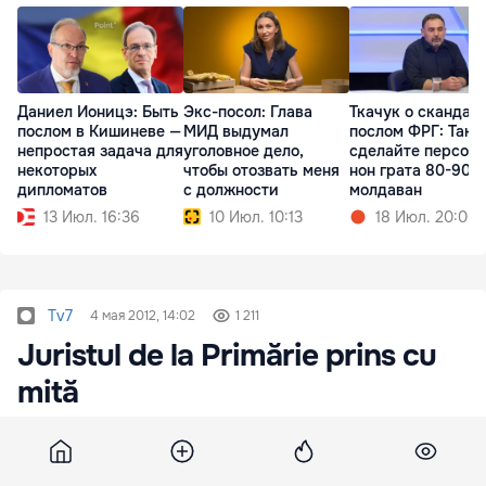
Даниел Ионицэ: Быть
Экс-посол: Глава
Ткачук о скандале
послом в Кишиневе —
МИД выдумал
послом ФРГ: Так
непростая задача для
уголовное дело,
сделайте персон
некоторых
чтобы отозвать меня
нон грата 80-90%
дипломатов
с должности
молдаван
13 Июл. 16:36
10 Июл. 10:13
18 Июл. 20:00
Tv7
4 мая 2012, 14:02
1 211
Juristul de la Primărie prins cu
mită
10 mii de euro. Atat a perceput drept mită, un
jurist din cadrul Primariei de la un agent