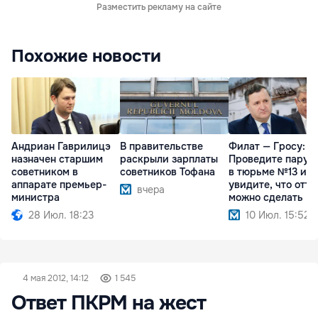
Разместить рекламу на сайте
Похожие новости
Андриан Гаврилицэ
В правительстве
Филат — Гросу:
назначен старшим
раскрыли зарплаты
Проведите пару 
советником в
советников Тофана
в тюрьме №13 и
аппарате премьер-
увидите, что отту
вчера
министра
можно сделать
28 Июл. 18:23
10 Июл. 15:52
4 мая 2012, 14:12
1 545
Ответ ПКРМ на жест