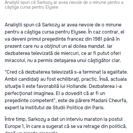
Analiştii spun că Sarkozy ar avea nevoie de o minune pentru a
câştiga cursa pentru Elysee
Analiştii spun că Sarkozy ar avea nevoie de o minune
pentru a câştiga cursa pentru Elysee. În caz contrar, el
va deveni primul preşedinte francez din 1981 până în
prezent care nu a obţinut un al doilea mandat. Iar
dezbaterea televizată de miercuri, ce ar fi putut oferi
miracolul, nu a permis detaşarea unui câştigător clar.
"Cred că dezbaterea televizată s-a terminat la egalitate.
Ambii candidaţi au fost echilibraţi, practic. Însă, actuala
situaţie îi este favorabilă lui Hollande. Dezbaterea i-a
perfecţionat imaginea. El a dovedit că ar fi un
preşedinte competent", este de părere Madani Cheurfa,
expert la Institutul de Studii Politice din Paris.
Între timp, Sarkozy a dat un interviu maraton la postul
Europe 1, în care a sugerat că se va retrage din politică,