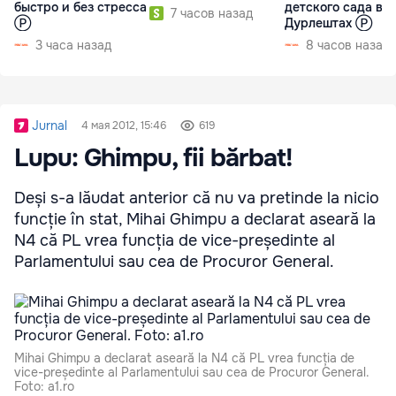
быстро и без стресса
детского сада в
7 часов назад
Ⓟ
Дурлештах Ⓟ
3 часа назад
8 часов назад
Jurnal
4 мая 2012, 15:46
619
Lupu: Ghimpu, fii bărbat!
Deși s-a lăudat anterior că nu va pretinde la nicio
funcție în stat, Mihai Ghimpu a declarat aseară la
N4 că PL vrea funcția de vice-președinte al
Parlamentului sau cea de Procuror General.
Mihai Ghimpu a declarat aseară la N4 că PL vrea funcția de
vice-președinte al Parlamentului sau cea de Procuror General.
Foto: a1.ro