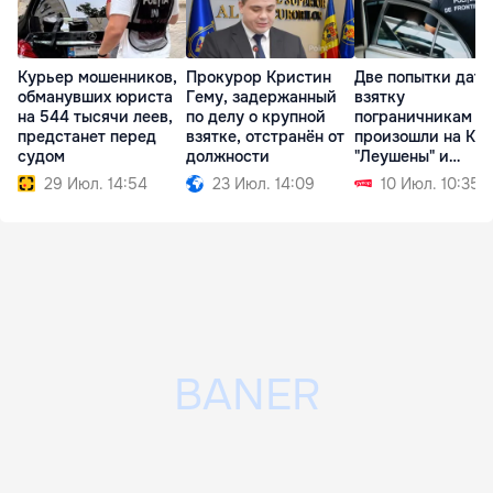
Курьер мошенников,
Прокурор Кристин
Две попытки дать
обманувших юриста
Гему, задержанный
взятку
на 544 тысячи леев,
по делу о крупной
пограничникам
предстанет перед
взятке, отстранён от
произошли на КП
судом
должности
"Леушены" и
"Паланка"
29 Июл. 14:54
23 Июл. 14:09
10 Июл. 10:35