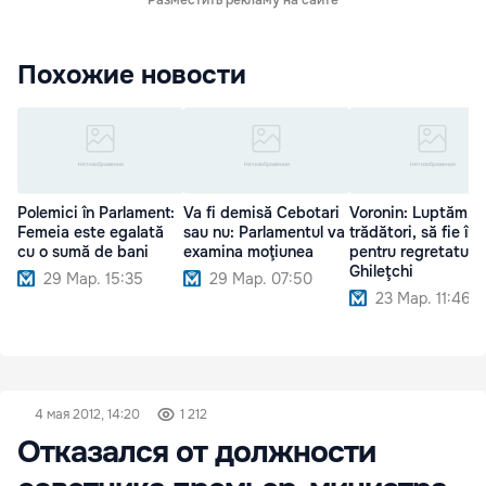
Похожие новости
Polemici în Parlament:
Va fi demisă Cebotari
Voronin: Luptăm c
Femeia este egalată
sau nu: Parlamentul va
trădători, să fie înț
cu o sumă de bani
examina moţiunea
pentru regretatul
Ghileţchi
29 Мар. 15:35
29 Мар. 07:50
23 Мар. 11:46
4 мая 2012, 14:20
1 212
Отказался от должности