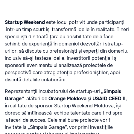
Startup Weekend
este locul potrivit unde participanţii
într-un timp scurt își transformă ideile în realitate. T
ineri
specialişti din toată ţara au posibilitate de a face
schimb de experienţă în domeniul dezvoltării stratup-
urilor, să discute cu prefesionişti şi experţi din domeniu,
inclusiv să-şi testeze ideile. Investitorii potenţiali şi
sponsorii evenimentului analizează proiectele de
perspectivă care atrag atenția profesioniştilor, apoi
discută detaliile colaborării.
Reprezentanţii incubatorului de startup-uri
„Simpals
Garage”
alături de
Orange Moldova
şi
USAID CEED II
,
în calitate de sponsor Startup Weekend Moldova, își
doresc să întîlnească echipe talentate care tind spre
afaceri de succes. Cele mai bune proiecte vor fi
invitate la „Simpals Garage”, vor primi investiţiile