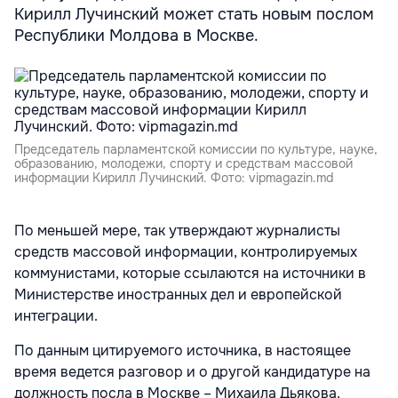
Кирилл Лучинский может стать новым послом
Республики Молдова в Москве.
Председатель парламентской комиссии по культуре, науке,
образованию, молодежи, спорту и средствам массовой
информации Кирилл Лучинский. Фото: vipmagazin.md
По меньшей мере, так утверждают журналисты
средств массовой информации, контролируемых
коммунистами, которые ссылаются на источники в
Министерстве иностранных дел и европейской
интеграции.
По данным цитируемого источника, в настоящее
время ведется разговор и о другой кандидатуре на
должность посла в Москве – Михаила Дьякова,