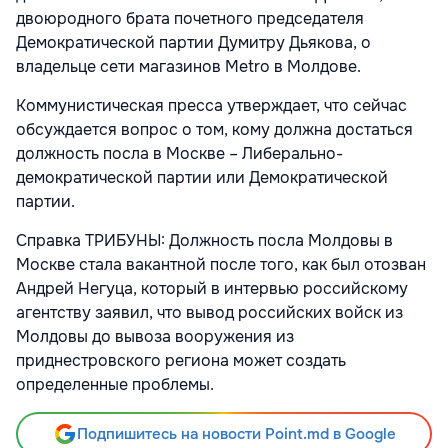
двоюродного брата почетного председателя
Демократической партии Думитру Дьякова, о
владельце сети магазинов Metro в Молдове.
Коммунистическая пресса утверждает, что сейчас
обсуждается вопрос о том, кому должна достаться
должность посла в Москве – Либерально-
демократической партии или Демократической
партии.
Справка ТРИБУНЫ: Должность посла Молдовы в
Москве стала вакантной после того, как был отозван
Андрей Негуца, который в интервью российскому
агентству заявил, что вывод российских войск из
Молдовы до вывоза вооружения из
приднестровского региона может создать
определенные проблемы.
Подпишитесь на новости Point.md в Google