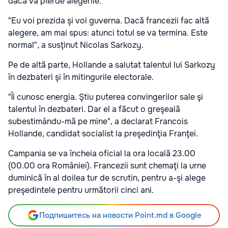
dacă va pierde alegerile.
"Eu voi prezida şi voi guverna. Dacă francezii fac altă
alegere, am mai spus: atunci totul se va termina. Este
normal", a susţinut Nicolas Sarkozy.
Pe de altă parte, Hollande a salutat talentul lui Sarkozy
în dezbateri şi în mitingurile electorale.
"Îi cunosc energia. Ştiu puterea convingerilor sale şi
talentul în dezbateri. Dar el a făcut o greşeală
subestimându-mă pe mine", a declarat Francois
Hollande, candidat socialist la preşedinţia Franţei.
Campania se va încheia oficial la ora locală 23.00
(00.00 ora României). Francezii sunt chemaţi la urne
duminică în al doilea tur de scrutin, pentru a-şi alege
preşedintele pentru următorii cinci ani.
Подпишитесь на новости Point.md в Google