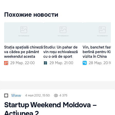
Похожие новости
Stația spațială chineză
Studiu: Un pahar de
Vin, banchet fastuo
va cădea pe pământ
vin roșu echivalează
berlină pentru Kim 
weekendul acesta
cu o oră de sport
vizita în China
29 Мар. 22:00
29 Мар. 21:00
28 Мар. 20:10
Www
4 мая 2012, 15:50
4 375
Startup Weekend Moldova –
Acţiunea 2