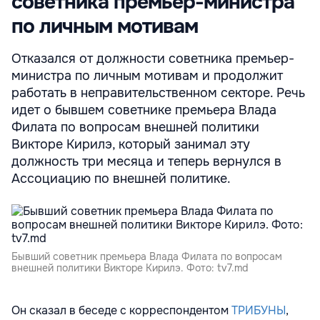
советника премьер-министра
по личным мотивам
Отказался от должности советника премьер-
министра по личным мотивам и продолжит
работать в неправительственном секторе. Речь
идет о бывшем советнике премьера Влада
Филата по вопросам внешней политики
Викторе Кирилэ, который занимал эту
должность три месяца и теперь вернулся в
Ассоциацию по внешней политике.
Бывший советник премьера Влада Филата по вопросам
внешней политики Викторе Кирилэ. Фото: tv7.md
Он сказал в беседе с корреспондентом
ТРИБУНЫ
,