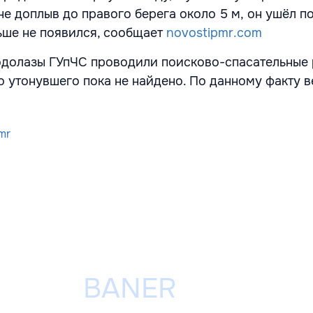
не доплыв до правого берега около 5 м
,
он ушёл п
ьше не появился, сообщает
novostipmr.com
одолазы ГУпЧС проводили поисково-спасательные 
о утонувшего пока не найдено. По данному факту в
mr