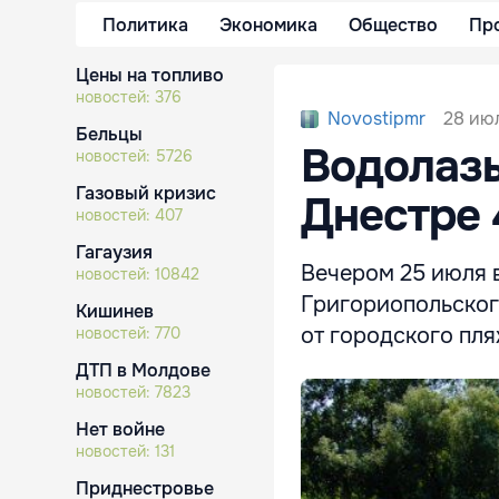
Политика
Экономика
Общество
Пр
Цены на топливо
новостей:
376
28 июл
Novostipmr
Бельцы
Водолазы
новостей:
5726
Газовый кризис
Днестре 
новостей:
407
Гагаузия
Вечером 25 июля 
новостей:
10842
Григориопольског
Кишинев
от городского пл
новостей:
770
ДТП в Молдове
новостей:
7823
Нет войне
новостей:
131
Приднестровье