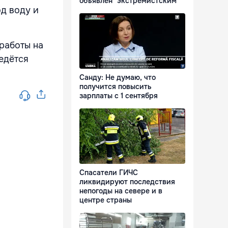
объявлен "экстремистским"
од воду и
работы на
едётся
Санду: Не думаю, что
получится повысить
зарплаты с 1 сентября
Спасатели ГИЧС
ликвидируют последствия
непогоды на севере и в
центре страны