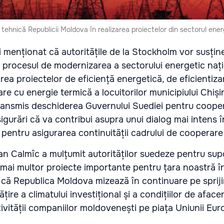
tehnică Republicii Moldova în realizarea proiectelor din sectorul ener
i menționat că autoritățile de la Stockholm vor susți
 procesul de modernizarea a sectorului energetic nați
rea proiectelor de eficiență energetică, de eficientiza
re cu energie termică a locuitorilor municipiului Chiși
transmis deschiderea Guvernului Suediei pentru coope
igurări că va contribui asupra unui dialog mai intens î
entru asigurarea continuității cadrului de cooperare 
an Calmîc a mulțumit autorităților suedeze pentru sup
 mai multor proiecte importante pentru țara noastră în
că Republica Moldova mizează în continuare pe spriji
țire a climatului investițional și a condițiilor de aface
ivității companiilor moldovenești pe piața Uniunii Eu