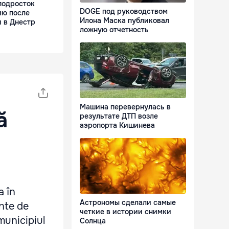
подросток
DOGE под руководством
ию после
Илона Маска публиковал
 в Днестр
ложную отчетность
Машина перевернулась в
ă
результате ДТП возле
аэропорта Кишинева
a în
Астрономы сделали самые
ente de
четкие в истории снимки
 municipiul
Солнца