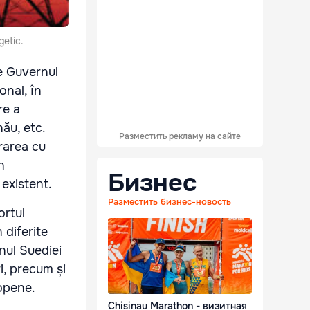
getic.
ne Guvernul
onal, în
re a
nău, etc.
Разместить рекламу на сайте
rarea cu
n
Бизнес
existent.
Разместить бизнес-новость
ortul
 diferite
nul Suediei
ri, precum și
ropene.
Chisinau Marathon - визитная