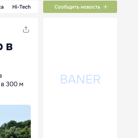
ка
Hi-Tech
Сообщить новость
 в
а
 в 300 м