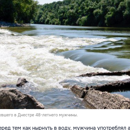
увшего в Днестре 48-летнего мужчины.
еред тем как нырнуть в воду
,
мужчина употреблял а