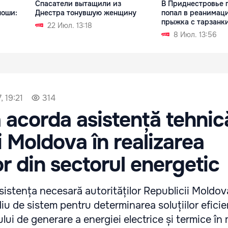
Спасатели вытащили из
В Приднестровье 
ноши:
Днестра тонувшую женщину
попал в реанимац
прыжка с тарзанки
22 Июл. 13:18
8 Июл. 13:56
 19:21
314
 acorda asistență tehnic
i Moldova în realizarea
or din sectorul energetic
istența necesară autorităților Republicii Moldov
diu de sistem pentru determinarea soluțiilor efici
ului de generare a energiei electrice și termice în