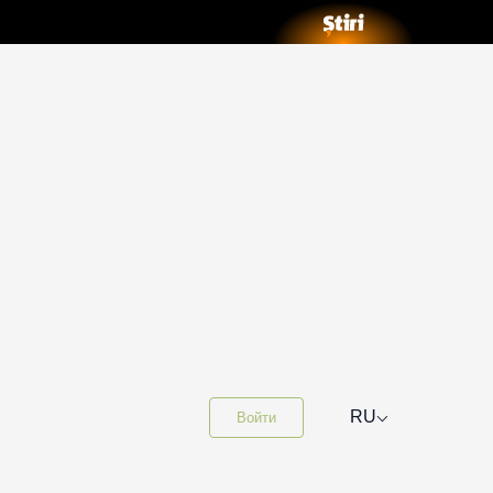
⌵
RU
Войти