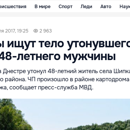
оисшествия
В мире
Спорт
Леди
Авто
Нау
я 2017, 19:25
2 963
 ищут тело утонувшего
48-летнего мужчины
в Днестре утонул 48-летний житель села Шипк
о района. ЧП произошло в районе картодрома
яжа, сообщает пресс-служба МВД.