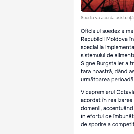
Suedia va acorda asistență 
Oficialul suedez a ma
Republicii Moldova în
special la implementa
sistemului de alimenta
Signe Burgstaller a 
țara noastră, dând as
următoarea perioadă p
Vicepremierul Octavi
acordat în realizarea
domenii, accentuând 
în efortul de îmbunătă
de sporire a competit